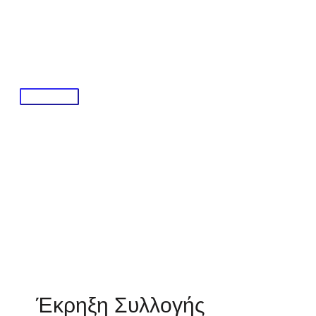
Skip
to
content
Main
Menu
Έκρηξη Συλλογής