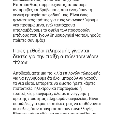
Επιπρόσθετα, συμμετέχοντας, αποκτούμε
ανταμοιβές επιβράβευσης που ενισχύουν τη
γενική εμπειρία παιχνιδιού μας. Είναι ένας
φανταστικός τρόπος για εμάς να ανακαλύψουμε
νέα προτιμώμενα, ενώ ταυτόχρονα
απολαμβάνουμε τα οφέλη των προσφορών
μπόνους που έχουν δημιουργηθεί για τολμηρούς
παίκτες σαν εμάς!
Ποιες μέθοδοι πληρωμής γίνονται
δεκτές για την παίξη αυτών των νέων
τίτλων;
Αποδεχόμαστε μια ποικιλία επιλογών πληρωμής
για να εγγυηθούμε ότι όλοι μπορούν να χαρούν
τα νέα slots. Μπορείτε να αξιοποιήσετε κάρτες
πιστωτικές, ηλεκτρονικά πορτοφόλια ή
τραπεζικές μεταφορές, όλα με την εγγύηση
άριστης ποιότητας πληρωμών ασφαλείας. Είναι
ουσιώδες για εμάς οι παίκτες μας να αισθάνονται
ασφαλείς όταν πραγματοποιούν συναλλαγές.
Είμαστε πάντα εδώ για να σας υποστηρίξουμε