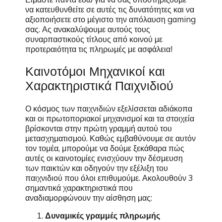
να κατευθυνθείτε σε αυτές τις δυνατότητες και να
αξιοποιήσετε στο μέγιστο την απόλαυση gaming
σας. Ας ανακαλύψουμε αυτούς τους
συναρπαστικούς τίτλους από κοινού με
προτεραιότητα τις πληρωμές με ασφάλεια!
Καινοτόμοι Μηχανικοί και
Χαρακτηριστικά Παιχνιδιού
Ο κόσμος των παιχνιδιών εξελίσσεται αδιάκοπα
και οι πρωτοποριακοί μηχανισμοί και τα στοιχεία
βρίσκονται στην πρώτη γραμμή αυτού του
μετασχηματισμού. Καθώς εμβαθύνουμε σε αυτόν
τον τομέα, μπορούμε να δούμε ξεκάθαρα πώς
αυτές οι καινοτομίες ενισχύουν την δέσμευση
των παικτών και οδηγούν την εξέλιξη του
παιχνιδιού που όλοι επιθυμούμε. Ακολουθούν 3
σημαντικά χαρακτηριστικά που
αναδιαμορφώνουν την αίσθηση μας:
Δυναμικές γραμμές πληρωμής