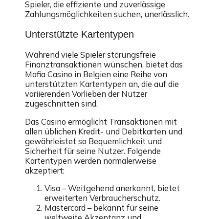
Spieler, die effiziente und zuverlässige
Zahlungsmöglichkeiten suchen, unerlässlich.
Unterstützte Kartentypen
Während viele Spieler störungsfreie
Finanztransaktionen wünschen, bietet das
Mafia Casino in Belgien eine Reihe von
unterstützten Kartentypen an, die auf die
variierenden Vorlieben der Nutzer
zugeschnitten sind.
Das Casino ermöglicht Transaktionen mit
allen üblichen Kredit- und Debitkarten und
gewährleistet so Bequemlichkeit und
Sicherheit für seine Nutzer. Folgende
Kartentypen werden normalerweise
akzeptiert:
Visa – Weitgehend anerkannt, bietet
erweiterten Verbraucherschutz.
Mastercard – bekannt für seine
weltweite Akzeptanz und