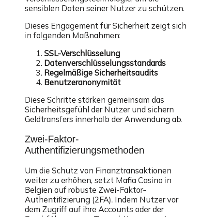
sensiblen Daten seiner Nutzer zu schützen.
Dieses Engagement für Sicherheit zeigt sich
in folgenden Maßnahmen:
SSL-Verschlüsselung
Datenverschlüsselungsstandards
Regelmäßige Sicherheitsaudits
Benutzeranonymität
Diese Schritte stärken gemeinsam das
Sicherheitsgefühl der Nutzer und sichern
Geldtransfers innerhalb der Anwendung ab.
Zwei-Faktor-
Authentifizierungsmethoden
Um die Schutz von Finanztransaktionen
weiter zu erhöhen, setzt Mafia Casino in
Belgien auf robuste Zwei-Faktor-
Authentifizierung (2FA). Indem Nutzer vor
dem Zugriff auf ihre Accounts oder der