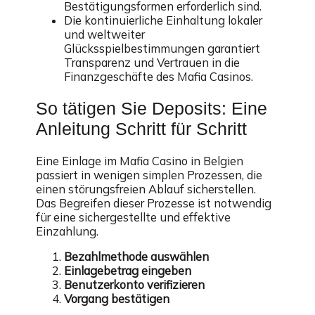
Bestätigungsformen erforderlich sind.
Die kontinuierliche Einhaltung lokaler
und weltweiter
Glücksspielbestimmungen garantiert
Transparenz und Vertrauen in die
Finanzgeschäfte des Mafia Casinos.
So tätigen Sie Deposits: Eine
Anleitung Schritt für Schritt
Eine Einlage im Mafia Casino in Belgien
passiert in wenigen simplen Prozessen, die
einen störungsfreien Ablauf sicherstellen.
Das Begreifen dieser Prozesse ist notwendig
für eine sichergestellte und effektive
Einzahlung.
Bezahlmethode auswählen
Einlagebetrag eingeben
Benutzerkonto verifizieren
Vorgang bestätigen