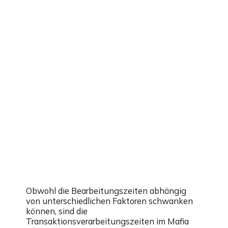
Obwohl die Bearbeitungszeiten abhängig
von unterschiedlichen Faktoren schwanken
können, sind die
Transaktionsverarbeitungszeiten im Mafia