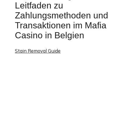
Leitfaden zu
Zahlungsmethoden und
Transaktionen im Mafia
Casino in Belgien
Stain Removal Guide