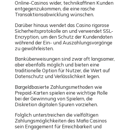
Online-Casinos wider, technikaffinen Kunden
entgegenzukommen, die eine rasche
Transaktionsabwicklung wünschen.
Darüber hinaus wendet das Casino rigorose
Sicherheitsprotokolle an und verwendet SSL-
Encryption, um den Schutz der Kundendaten
während der Ein- und Auszahlungsvorgänge
zu gewährleisten.
Banküberweisungen sind zwar oft langsamer,
aber ebenfalls möglich und bieten eine
traditionelle Option für Nutzer, die Wert auf
Datenschutz und Verlässlichkeit legen.
Bargeldbasierte Zahlungsmethoden wie
Prepaid-Karten spielen eine wichtige Rolle
bei der Gewinnung von Spielern, die
Diskretion digitalen Spuren vorziehen.
Folglich unterstreichen die vielfältigen
Zahlungsmöglichkeiten des Mafia Casinos
sein Engagement für Erreichbarkeit und