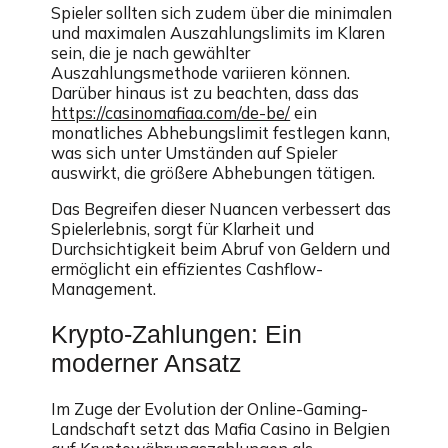
Spieler sollten sich zudem über die minimalen
und maximalen Auszahlungslimits im Klaren
sein, die je nach gewählter
Auszahlungsmethode variieren können.
Darüber hinaus ist zu beachten, dass das
https://casinomafiaa.com/de-be/
ein
monatliches Abhebungslimit festlegen kann,
was sich unter Umständen auf Spieler
auswirkt, die größere Abhebungen tätigen.
Das Begreifen dieser Nuancen verbessert das
Spielerlebnis, sorgt für Klarheit und
Durchsichtigkeit beim Abruf von Geldern und
ermöglicht ein effizientes Cashflow-
Management.
Krypto-Zahlungen: Ein
moderner Ansatz
Im Zuge der Evolution der Online-Gaming-
Landschaft setzt das Mafia Casino in Belgien