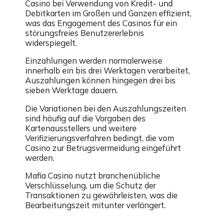
Casino bei Verwendung von Kredit- und
Debitkarten im Großen und Ganzen effizient,
was das Engagement des Casinos für ein
störungsfreies Benutzererlebnis
widerspiegelt.
Einzahlungen werden normalerweise
innerhalb ein bis drei Werktagen verarbeitet,
Auszahlungen können hingegen drei bis
sieben Werktage dauern.
Die Variationen bei den Auszahlungszeiten
sind häufig auf die Vorgaben des
Kartenausstellers und weitere
Verifizierungsverfahren bedingt, die vom
Casino zur Betrugsvermeidung eingeführt
werden.
Mafia Casino nutzt branchenübliche
Verschlüsselung, um die Schutz der
Transaktionen zu gewährleisten, was die
Bearbeitungszeit mitunter verlängert.