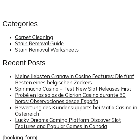
Categories
Carpet Cleaning
Stain Removal Guide
Stain Removal Worksheets
Recent Posts
Meine liebsten Granawin Casino Features: Die fünf
Besten eines belgischen Zockers
Spinmacho Casino – Test New Slot Releases First
Probé en las salas de Glorion Casino durante 50
horas: Observaciones desde España
Bewertung des Kundensupports bei Mafia Casino in
Österreich
Lucky Dreams Gaming Platform Discover Slot
Features and Popular Games in Canada
[booking-form]