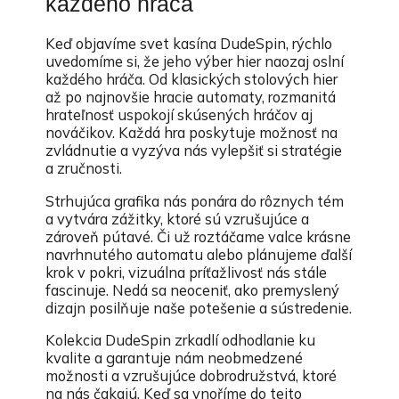
každého hráča
Keď objavíme svet kasína DudeSpin, rýchlo
uvedomíme si, že jeho výber hier naozaj oslní
každého hráča. Od klasických stolových hier
až po najnovšie hracie automaty, rozmanitá
hrateľnosť uspokojí skúsených hráčov aj
nováčikov. Každá hra poskytuje možnosť na
zvládnutie a vyzýva nás vylepšiť si stratégie
a zručnosti.
Strhujúca grafika nás ponára do rôznych tém
a vytvára zážitky, ktoré sú vzrušujúce a
zároveň pútavé. Či už roztáčame valce krásne
navrhnutého automatu alebo plánujeme ďalší
krok v pokri, vizuálna príťažlivosť nás stále
fascinuje. Nedá sa neoceniť, ako premyslený
dizajn posilňuje naše potešenie a sústredenie.
Kolekcia DudeSpin zrkadlí odhodlanie ku
kvalite a garantuje nám neobmedzené
možnosti a vzrušujúce dobrodružstvá, ktoré
na nás čakajú. Keď sa vnoříme do tejto