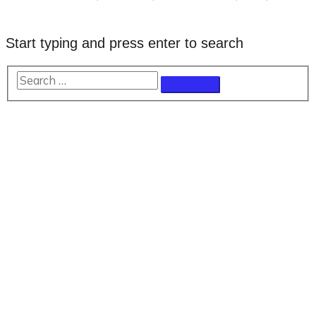
Start typing and press enter to search
Search
…
Scroll
to
Top