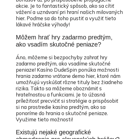
akcie. Je to fantastický spôsob, ako sa cítiť
vážení a uznávaní pri hraní našich milovaných
hier. Poďme sa do toho pustiť a využiť tieto
lákavé hráčske výhody!
Môžem hrať hry zadarmo predtým,
ako vsadím skutočné peniaze?
Áno, môžeme si bezpochyby zahrať hry
zadarmo predtým, ako vsadíme skutočné
peniaze! Kasíno DudeSpin ponúka možnosti
hrania zadarmo vrátane demo hier, ktoré nám
umožňujú vyskúšať rôzne tituly bez žiadneho
rizika. Takto sa môžeme oboznámiť s
hrateľnosťou a funkciami. Je to úžasná
príležitosť precvičiť si stratégie a prispôsobiť
si na prostredie kasína predtým, ako sa
ponoríme do hrania o skutočné peniaze.
Využime tieto možnosti!
Existujú nejaké geografické