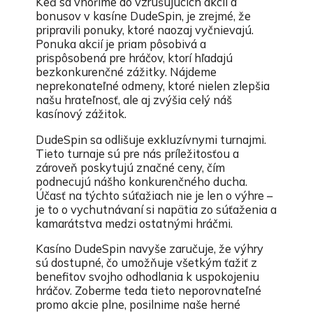
Keď sa vnoříme do vzrušujúcich akcií a
bonusov v kasíne DudeSpin, je zrejmé, že
pripravili ponuky, ktoré naozaj vyčnievajú.
Ponuka akcií je priam pôsobivá a
prispôsobená pre hráčov, ktorí hľadajú
bezkonkurenčné zážitky. Nájdeme
neprekonateľné odmeny, ktoré nielen zlepšia
našu hrateľnosť, ale aj zvýšia celý náš
kasínový zážitok.
DudeSpin sa odlišuje exkluzívnymi turnajmi.
Tieto turnaje sú pre nás príležitosťou a
zároveň poskytujú značné ceny, čím
podnecujú nášho konkurenčného ducha.
Účasť na týchto súťažiach nie je len o výhre –
je to o vychutnávaní si napätia zo súťaženia a
kamarátstva medzi ostatnými hráčmi.
Kasíno DudeSpin navyše zaručuje, že výhry
sú dostupné, čo umožňuje všetkým ťažiť z
benefitov svojho odhodlania k uspokojeniu
hráčov. Zoberme teda tieto neporovnateľné
promo akcie plne, posilnime naše herné