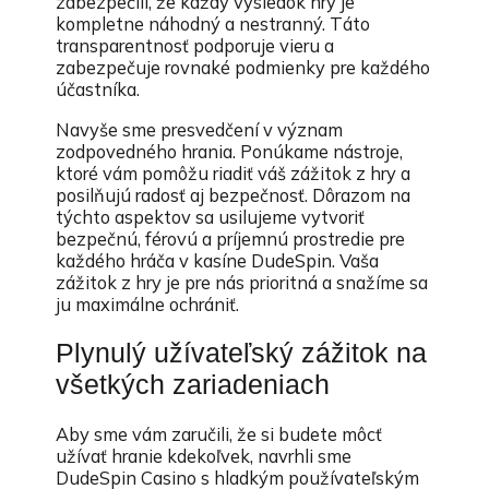
zabezpečili, že každý výsledok hry je
kompletne náhodný a nestranný. Táto
transparentnosť podporuje vieru a
zabezpečuje rovnaké podmienky pre každého
účastníka.
Navyše sme presvedčení v význam
zodpovedného hrania. Ponúkame nástroje,
ktoré vám pomôžu riadiť váš zážitok z hry a
posilňujú radosť aj bezpečnosť. Dôrazom na
týchto aspektov sa usilujeme vytvoriť
bezpečnú, férovú a príjemnú prostredie pre
každého hráča v kasíne DudeSpin. Vaša
zážitok z hry je pre nás prioritná a snažíme sa
ju maximálne ochrániť.
Plynulý užívateľský zážitok na
všetkých zariadeniach
Aby sme vám zaručili, že si budete môcť
užívať hranie kdekoľvek, navrhli sme
DudeSpin Casino s hladkým používateľským