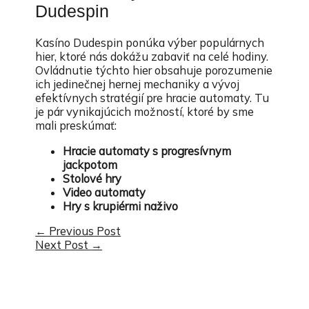
Dudespin
Kasíno Dudespin ponúka výber populárnych
hier, ktoré nás dokážu zabaviť na celé hodiny.
Ovládnutie týchto hier obsahuje porozumenie
ich jedinečnej hernej mechaniky a vývoj
efektívnych stratégií pre hracie automaty. Tu
je pár vynikajúcich možností, ktoré by sme
mali preskúmať:
Hracie automaty s progresívnym
jackpotom
Stolové hry
Video automaty
Hry s krupiérmi naživo
Post
←
Previous Post
Next Post
→
navigation