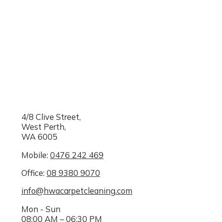
4/8 Clive Street,
West Perth,
WA 6005
Mobile:
0476 242 469
Office:
08 9380 9070
info@hwacarpetcleaning.com
Mon - Sun
08:00 AM – 06:30 PM