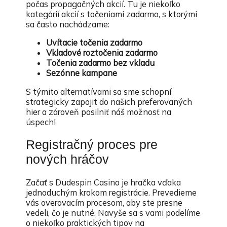
počas propagačných akcií. Tu je niekoľko
kategórií akcií s točeniami zadarmo, s ktorými
sa často nachádzame:
Uvítacie točenia zadarmo
Vkladové roztočenia zadarmo
Točenia zadarmo bez vkladu
Sezónne kampane
S týmito alternatívami sa sme schopní
strategicky zapojit do našich preferovaných
hier a zároveň posilniť náš možnosť na
úspech!
Registračný proces pre
nových hráčov
Začať s Dudespin Casino je hračka vďaka
jednoduchým krokom registrácie. Prevedieme
vás overovacím procesom, aby ste presne
vedeli, čo je nutné. Navyše sa s vami podelíme
o niekoľko praktických tipov na