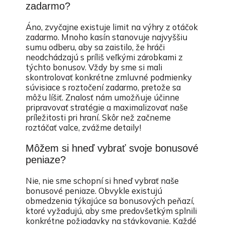
zadarmo?
Áno, zvyčajne existuje limit na výhry z otáčok
zadarmo. Mnoho kasín stanovuje najvyššiu
sumu odberu, aby sa zaistilo, že hráči
neodchádzajú s príliš veľkými zárobkami z
týchto bonusov. Vždy by sme si mali
skontrolovať konkrétne zmluvné podmienky
súvisiace s roztočení zadarmo, pretože sa
môžu líšiť. Znalosť nám umožňuje účinne
pripravovať stratégie a maximalizovať naše
príležitosti pri hraní. Skôr než začneme
roztáčať valce, zvážme detaily!
Môžem si hneď vybrať svoje bonusové
peniaze?
Nie, nie sme schopní si hneď vybrať naše
bonusové peniaze. Obvykle existujú
obmedzenia týkajúce sa bonusových peňazí,
ktoré vyžadujú, aby sme predovšetkým splnili
konkrétne požiadavky na stávkovanie. Každé