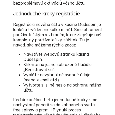
bezproblémovú aktiváciu vášho účtu.
Jednoduché kroky registrácie
Registrácia nového účtu v kasíne Dudespin je
ľahká a trvá len niekoľko minút. Sme ohromení
používateľským rozhraním, ktoré zlepšuje náš
kompletný používateľský zážitok. Tu je
návod, ako môžeme rýchlo začať:
Navštívte webovú stránku kasína
Dudespin.
Kliknite na jasne zobrazené tlačidlo
„Registrovať sa“.
Vyplňte nevyhnutné osobné údaje
(meno, e-mail atď.).
Vytvorte si silné heslo na ochranu nášho
účtu.
Keď dokončíme tieto jednoduché kroky, sme
nachystaní ponoriť sa do zábavného sveta
free spinov a prémii! Plynulý proces
registrácie nám uľahčuje užívanie si všetkého,