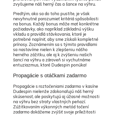
zvyšujeme náš herný čas a šance na výhru.
Predtým, ako sa do toho pustíte, je však
nevyhnutné porozumieť kritériá spôsobilosti
na bonus. Každý bonus môže mať konkrétne
požiadavky, ako napríklad základnú výšku
vkladu a pravidlá stávkovania, ktoré je
potrebné naplniť, aby sme získali kompletné
prínosy. Zoznámením sa s týmito pravidlami
sa nastavíme nielen k zlepšeniu nášho
herného zážitku, ale aj k zvýšeniu našich
šancí na výhru a zároveň si vychutnáme
entuziazmus, ktoré Dudespin ponúka!
Propagácie s otáčkami zadarmo
Propagácie s roztočeniami zadarmo v kasíne
Dudespin nielenže zdokonaľujú náš herný
skúsenosť, ale poskytujú aj úžasné možnosti
na výhru bez straty vlastných peňazí.
Zúžitkovaním výkonných metód točení
zadarmo dokážeme zvýšiť svoje príležitosti