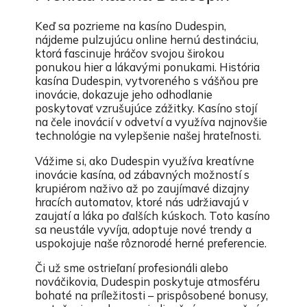
Keď sa pozrieme na kasíno Dudespin,
nájdeme pulzujúcu online hernú destináciu,
ktorá fascinuje hráčov svojou širokou
ponukou hier a lákavými ponukami. História
kasína Dudespin, vytvoreného s vášňou pre
inovácie, dokazuje jeho odhodlanie
poskytovať vzrušujúce zážitky. Kasíno stojí
na čele inovácií v odvetví a využíva najnovšie
technológie na vylepšenie našej hrateľnosti.
Vážime si, ako Dudespin využíva kreatívne
inovácie kasína, od zábavných možností s
krupiérom naživo až po zaujímavé dizajny
hracích automatov, ktoré nás udržiavajú v
zaujatí a láka po ďalších kúskoch. Toto kasíno
sa neustále vyvíja, adoptuje nové trendy a
uspokojuje naše rôznorodé herné preferencie.
Či už sme ostrieľaní profesionáli alebo
nováčikovia, Dudespin poskytuje atmosféru
bohaté na príležitosti – prispôsobené bonusy,