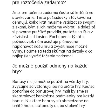
pre roztočenia zadarmo?
Áno, pre točenia zadarmo často sú kritériá na
stávkovanie. Tieto požiadavky stávkovania
definujú, koľko krát musíme vsádzať so svojimi
ziskami, kým si ich môžeme vybrať. Je dôležité
si pozorne prečítať pravidlá, pretože sa líšia v
závislosti od kasína. Pochopenie týchto
požiadaviek nám asistuje plánovane
naplánovať našu hru a zvýšiť naše možné
výhry. Poďme sa teda skúmať na detaily a čo
najlepšie využiť točenia zadarmo!
Je možné použiť odmeny na každé
hry?
Bonusy nie je možné použiť na všetky hry;
zvyčajne sa vzťahujú iba na určité hry. Keď sa
ponoríme do bonusovej hry, mali by sme si
skontrolovať konkrétne podmienky pre každý
bonus. Niektoré bonusy sú obmedzené na
určité hracie automaty alebo stolové hry,