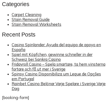
Categories
Carpet Cleaning
Stain Removal Guide
Stain Removal Worksheets
Recent Posts
Casino Spinlander: Ayuda del equipo de apoyo en
España
Spiel mit Köpfchen, gewinne schneller in der
Schweiz bei Sankra Casino
Fridayroll Casino – Spela smartare, ta hem vinsterna
fortare och få ut mer i Sverige
Spinsy Casino Disponibiliza um Leque de Opções
em Portugal
Rainbet Casino Belönar Varje Spelare i Sverige Varje
Dag
[booking-form]