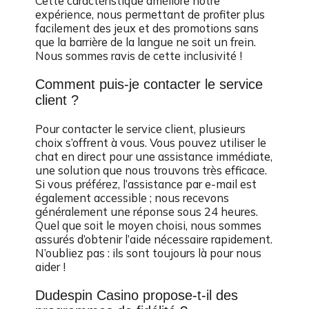
Cette caractéristique améliore notre
expérience, nous permettant de profiter plus
facilement des jeux et des promotions sans
que la barrière de la langue ne soit un frein.
Nous sommes ravis de cette inclusivité !
Comment puis-je contacter le service
client ?
Pour contacter le service client, plusieurs
choix s’offrent à vous. Vous pouvez utiliser le
chat en direct pour une assistance immédiate,
une solution que nous trouvons très efficace.
Si vous préférez, l’assistance par e-mail est
également accessible ; nous recevons
généralement une réponse sous 24 heures.
Quel que soit le moyen choisi, nous sommes
assurés d’obtenir l’aide nécessaire rapidement.
N’oubliez pas : ils sont toujours là pour nous
aider !
Dudespin Casino propose-t-il des