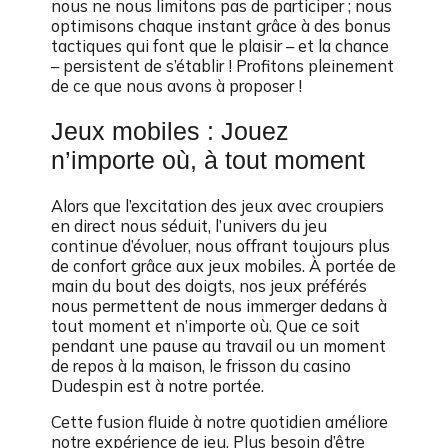
nous ne nous limitons pas de participer ; nous
optimisons chaque instant grâce à des bonus
tactiques qui font que le plaisir – et la chance
– persistent de s’établir ! Profitons pleinement
de ce que nous avons à proposer !
Jeux mobiles : Jouez
n’importe où, à tout moment
Alors que l’excitation des jeux avec croupiers
en direct nous séduit, l’univers du jeu
continue d’évoluer, nous offrant toujours plus
de confort grâce aux jeux mobiles. À portée de
main du bout des doigts, nos jeux préférés
nous permettent de nous immerger dedans à
tout moment et n’importe où. Que ce soit
pendant une pause au travail ou un moment
de repos à la maison, le frisson du casino
Dudespin est à notre portée.
Cette fusion fluide à notre quotidien améliore
notre expérience de jeu. Plus besoin d’être