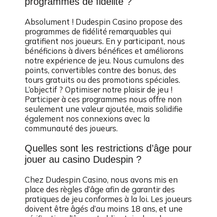
programmes de fidélité ?
Absolument ! Dudespin Casino propose des
programmes de fidélité remarquables qui
gratifient nos joueurs. En y participant, nous
bénéficions à divers bénéfices et améliorons
notre expérience de jeu. Nous cumulons des
points, convertibles contre des bonus, des
tours gratuits ou des promotions spéciales.
L’objectif ? Optimiser notre plaisir de jeu !
Participer à ces programmes nous offre non
seulement une valeur ajoutée, mais solidifie
également nos connexions avec la
communauté des joueurs.
Quelles sont les restrictions d’âge pour
jouer au casino Dudespin ?
Chez Dudespin Casino, nous avons mis en
place des règles d’âge afin de garantir des
pratiques de jeu conformes à la loi. Les joueurs
doivent être âgés d’au moins 18 ans, et une