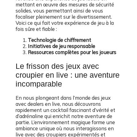
mettant en œuvre des mesures de sécurité
solides, vous permettant ainsi de vous
focaliser pleinement sur le divertissement.
Voici ce qui fait votre expérience de jeu à la
fois sûre et fiable :
Technologie de chiffrement
Initiatives de jeu responsable
Ressources complètes pour les joueurs
Le frisson des jeux avec
croupier en live : une aventure
incomparable
En nous plongeant dans l’monde des jeux
avec dealers en live, nous découvrons
rapidement un cocktail fascinant d’vérité et
d’adrénaline qui enrichit notre aventure de
partie. L’environnement magique forme une
ambiance unique où nous interagissons en
live avec des croupiers expérimentés et