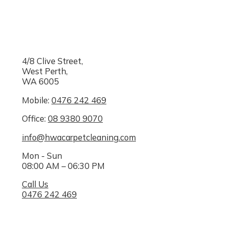
4/8 Clive Street,
West Perth,
WA 6005
Mobile:
0476 242 469
Office:
08 9380 9070
info@hwacarpetcleaning.com
Mon - Sun
08:00 AM – 06:30 PM
Call Us
0476 242 469