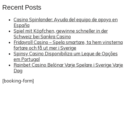
Recent Posts
Casino Spinlander: Ayuda del equipo de apoyo en
España
Spiel mit Köpfchen, gewinne schneller in der
Schweiz bei Sankra Casino
Fridayroll Casino – Spela smartare, ta hem vinsterna
fortare och få ut mer i Sverige
Spinsy Casino Disponibiliza um Leque de Opções
em Portugal
Rainbet Casino Belönar Varje Spelare i Sverige Varje
Dag
[booking-form]