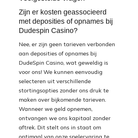
Zijn er kosten geassocieerd
met deposities of opnames bij
Dudespin Casino?
Nee, er zijn geen tarieven verbonden
aan deposities of opnames bij
DudeSpin Casino, wat geweldig is
voor ons! We kunnen eenvoudig
selecteren uit verschillende
stortingsopties zonder ons druk te
maken over bijkomende tarieven.
Wanneer we geld opnemen,
ontvangen we ons kapitaal zonder
aftrek. Dit stelt ons in staat om
optimaal van onze spelervaring te