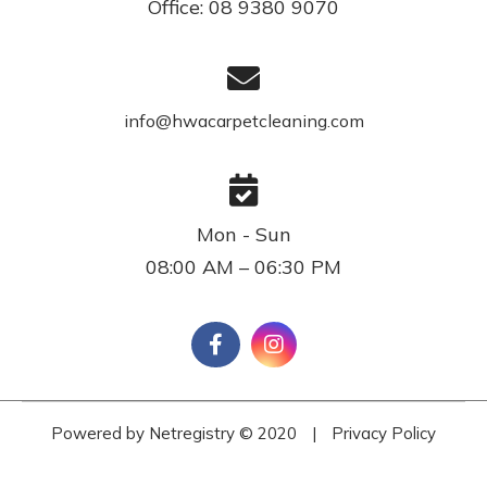
Office:
08 9380 9070
info@hwacarpetcleaning.com
Mon - Sun
08:00 AM – 06:30 PM
Powered by
Netregistry
© 2020
|
Privacy Policy