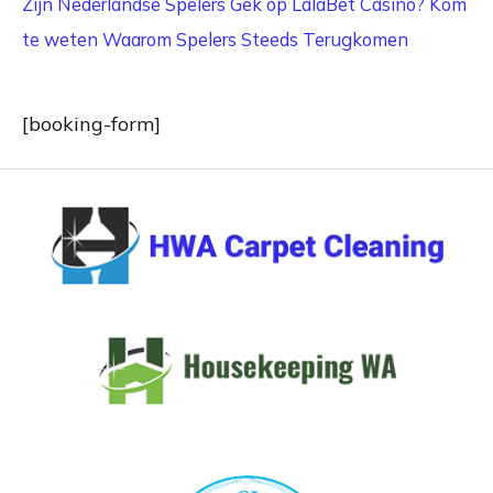
Zijn Nederlandse Spelers Gek op LalaBet Casino? Kom
te weten Waarom Spelers Steeds Terugkomen
[booking-form]