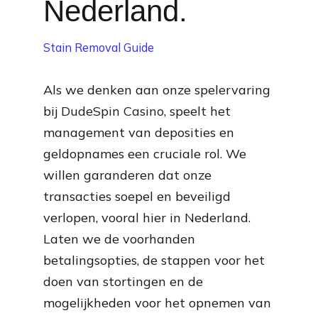
Nederland.
Stain Removal Guide
Als we denken aan onze spelervaring
bij
DudeSpin Casino
, speelt het
management van deposities en
geldopnames een cruciale rol. We
willen garanderen dat onze
transacties soepel en beveiligd
verlopen, vooral hier in Nederland.
Laten we de voorhanden
betalingsopties, de stappen voor het
doen van stortingen en de
mogelijkheden voor het opnemen van