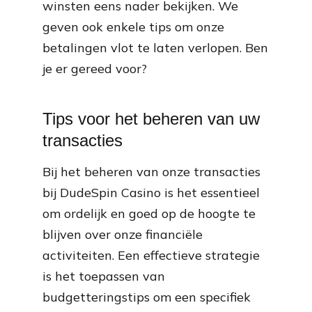
winsten eens nader bekijken. We
geven ook enkele tips om onze
betalingen vlot te laten verlopen. Ben
je er gereed voor?
Tips voor het beheren van uw
transacties
Bij het beheren van onze transacties
bij DudeSpin Casino is het essentieel
om ordelijk en goed op de hoogte te
blijven over onze financiële
activiteiten. Een effectieve strategie
is het toepassen van
budgetteringstips om een specifiek