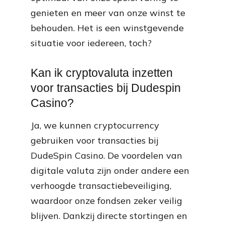
genieten en meer van onze winst te
behouden. Het is een winstgevende
situatie voor iedereen, toch?
Kan ik cryptovaluta inzetten
voor transacties bij Dudespin
Casino?
Ja, we kunnen cryptocurrency
gebruiken voor transacties bij
DudeSpin Casino. De voordelen van
digitale valuta zijn onder andere een
verhoogde transactiebeveiliging,
waardoor onze fondsen zeker veilig
blijven. Dankzij directe stortingen en