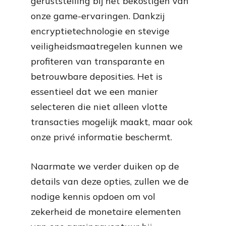
geruststelling bij het bekostigen van
onze game-ervaringen. Dankzij
encryptietechnologie en stevige
veiligheidsmaatregelen kunnen we
profiteren van transparante en
betrouwbare deposities. Het is
essentieel dat we een manier
selecteren die niet alleen vlotte
transacties mogelijk maakt, maar ook
onze privé informatie beschermt.
Naarmate we verder duiken op de
details van deze opties, zullen we de
nodige kennis opdoen om vol
zekerheid de monetaire elementen