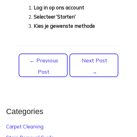
Log in op ons account
Selecteer ‘Storten’
Kies je gewenste methode
Post
←
Previous
Next Post
navigation
Post
→
Categories
Carpet Cleaning