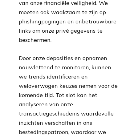
van onze financiële veiligheid. We
moeten ook waakzaam te zijn op
phishingpogingen en onbetrouwbare
links om onze privé gegevens te
beschermen.
Door onze deposities en opnamen
nauwlettend te monitoren, kunnen
we trends identificeren en
weloverwogen keuzes nemen voor de
komende tijd. Tot slot kan het
analyseren van onze
transactiegeschiedenis waardevolle
inzichten verschaffen in ons
bestedingspatroon, waardoor we