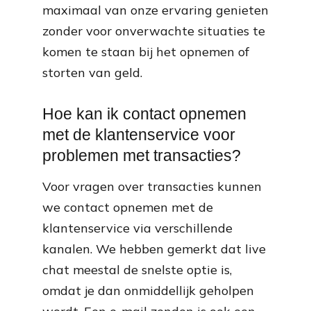
maximaal van onze ervaring genieten
zonder voor onverwachte situaties te
komen te staan bij het opnemen of
storten van geld.
Hoe kan ik contact opnemen
met de klantenservice voor
problemen met transacties?
Voor vragen over transacties kunnen
we contact opnemen met de
klantenservice via verschillende
kanalen. We hebben gemerkt dat live
chat meestal de snelste optie is,
omdat je dan onmiddellijk geholpen