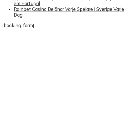
em Portugal
Rainbet Casino Belönar Varje Spelare i Sverige Varje
Dag
[booking-form]