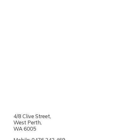
4/8 Clive Street,
West Perth,
WA 6005