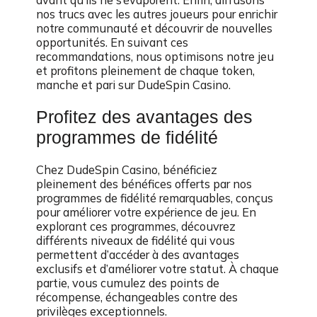
avant qu’ils ne s’évaporent. Enfin, diffusons
nos trucs avec les autres joueurs pour enrichir
notre communauté et découvrir de nouvelles
opportunités. En suivant ces
recommandations, nous optimisons notre jeu
et profitons pleinement de chaque token,
manche et pari sur DudeSpin Casino.
Profitez des avantages des
programmes de fidélité
Chez DudeSpin Casino, bénéficiez
pleinement des bénéfices offerts par nos
programmes de fidélité remarquables, conçus
pour améliorer votre expérience de jeu. En
explorant ces programmes, découvrez
différents niveaux de fidélité qui vous
permettent d’accéder à des avantages
exclusifs et d’améliorer votre statut. À chaque
partie, vous cumulez des points de
récompense, échangeables contre des
privilèges exceptionnels.