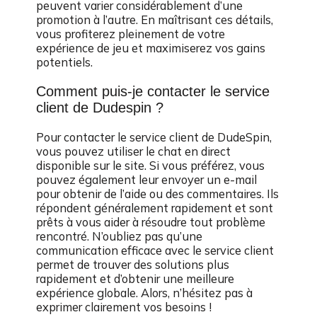
peuvent varier considérablement d’une
promotion à l’autre. En maîtrisant ces détails,
vous profiterez pleinement de votre
expérience de jeu et maximiserez vos gains
potentiels.
Comment puis-je contacter le service
client de Dudespin ?
Pour contacter le service client de DudeSpin,
vous pouvez utiliser le chat en direct
disponible sur le site. Si vous préférez, vous
pouvez également leur envoyer un e-mail
pour obtenir de l’aide ou des commentaires. Ils
répondent généralement rapidement et sont
prêts à vous aider à résoudre tout problème
rencontré. N’oubliez pas qu’une
communication efficace avec le service client
permet de trouver des solutions plus
rapidement et d’obtenir une meilleure
expérience globale. Alors, n’hésitez pas à
exprimer clairement vos besoins !