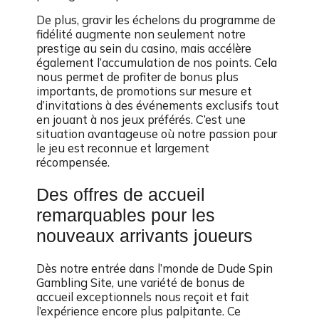
De plus, gravir les échelons du programme de
fidélité augmente non seulement notre
prestige au sein du casino, mais accélère
également l’accumulation de nos points. Cela
nous permet de profiter de bonus plus
importants, de promotions sur mesure et
d’invitations à des événements exclusifs tout
en jouant à nos jeux préférés. C’est une
situation avantageuse où notre passion pour
le jeu est reconnue et largement
récompensée.
Des offres de accueil
remarquables pour les
nouveaux arrivants joueurs
Dès notre entrée dans l’monde de Dude Spin
Gambling Site, une variété de bonus de
accueil exceptionnels nous reçoit et fait
l’expérience encore plus palpitante. Ce