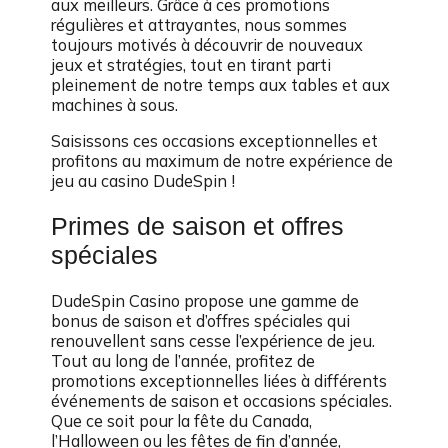
aux meilleurs. Grâce à ces promotions
régulières et attrayantes, nous sommes
toujours motivés à découvrir de nouveaux
jeux et stratégies, tout en tirant parti
pleinement de notre temps aux tables et aux
machines à sous.
Saisissons ces occasions exceptionnelles et
profitons au maximum de notre expérience de
jeu au casino DudeSpin !
Primes de saison et offres
spéciales
DudeSpin Casino propose une gamme de
bonus de saison et d’offres spéciales qui
renouvellent sans cesse l’expérience de jeu.
Tout au long de l’année, profitez de
promotions exceptionnelles liées à différents
événements de saison et occasions spéciales.
Que ce soit pour la fête du Canada,
l’Halloween ou les fêtes de fin d’année,