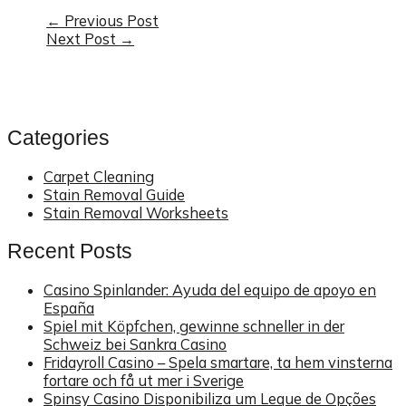
Post
←
Previous Post
Next Post
→
navigation
Categories
Carpet Cleaning
Stain Removal Guide
Stain Removal Worksheets
Recent Posts
Casino Spinlander: Ayuda del equipo de apoyo en
España
Spiel mit Köpfchen, gewinne schneller in der
Schweiz bei Sankra Casino
Fridayroll Casino – Spela smartare, ta hem vinsterna
fortare och få ut mer i Sverige
Spinsy Casino Disponibiliza um Leque de Opções