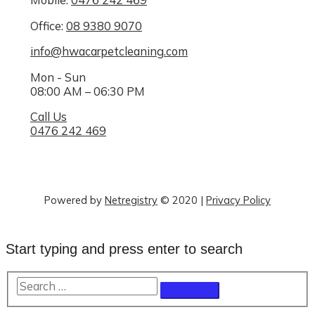
Mobile:
0476 242 469
Office:
08 9380 9070
info@hwacarpetcleaning.com
Mon - Sun
08:00 AM – 06:30 PM
Call Us
0476 242 469
Powered by
Netregistry
© 2020
|
Privacy Policy
Start typing and press enter to search
Search
…
Scroll