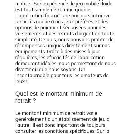
mobile ! Son expérience de jeu mobile fluide
est tout simplement remarquable.
L’application fournit une parcours intuitive,
un accès rapide à nos jeux préférés et des
options de paiement sécurisées pour des
versements et des retraits d’argent en toute
simplicité. De plus, nous pouvons profiter de
récompenses uniques directement sur nos
équipements. Grâce à des mises à jour
régulières, les efficacités de l’application
demeurent idéales, nous permettant de nous
divertir où que nous soyons. Un
incontournable pour tous les amateurs de
jeux !
Quel est le montant minimum de
retrait ?
Le montant minimum de retrait varie
généralement d’un établissement de jeu à
l’autre ; il est donc important de toujours
consulter les conditions spécifiques. Sur la