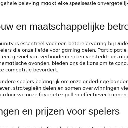
gehele beleving maakt elke speelsessie onvergeteli
w en maatschappelijke betr
ity is essentieel voor een betere ervaring bij Dud
lers die onze liefde voor gaming delen. Participatie
en gevoel van verbondenheid en versterkt ons algeh
hematische avonden, bieden ons de kans om te conc
ke competitie bevordert.
ndere spelers belangrijk om onze onderlinge banden
geven, strategieën delen en samen overwinningen vi
rdoor we onze favoriete spellen effectiever kunnen
gen en prijzen voor spelers