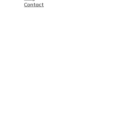
Contact