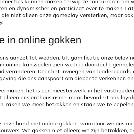
onnecties kunnen maken terwijl ze concurreren om 
ren en dynamischer en participatiever te maken. L
die niet alleen onze gameplay versterken, maar ook
y.
ie in online gokken
ns aanzet tot wedden, tilt gamificatie onze belevi
van online kansspelen zien we hoe doordacht geïmpl
d veranderen. Door het invoegen van leaderboards,
mgeving die ons aanspoort om dieper te verkennen en
 vermaken; het is een meesterwerk in het vasthouden
et alleen ons enthousiasme, maar bevordert ook loya
ren, raken we meer betrokken en staan we te popel
tie onze band met online gokken, waardoor we ons me
ouwers. We gokken niet alleen; we zijn betrokken, 