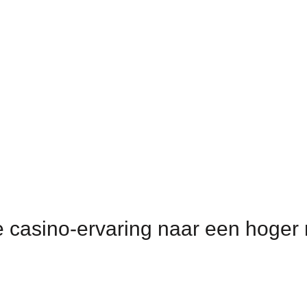
e casino-ervaring naar een hoger