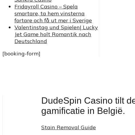
Fridayroll Casino – Spela
smartare, ta hem vinsterna
fortare och få ut mer i Sverige
Valentinstag und Spielen| Lucky
Jet Game holt Romantik nach
Deutschland
[booking-form]
DudeSpin Casino tilt d
gamificatie in België.
Stain Removal Guide