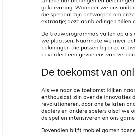
Unieke aanbiedingen en beloningen 
gokervaring. Wanneer we ons onderd
die speciaal zijn ontworpen om onze
extraatje; deze aanbiedingen tillen
De trouwprogramma’s vallen op als e
we plaatsen. Naarmate we meer act
beloningen die passen bij onze activ
bevordert een gevoelens van verbond
De toekomst van onli
Als we naar de toekomst kijken naar
enthousiast zijn over de innovaties 
revolutioneren, door ons te laten 
dealers en andere spelers alsof we 
de spellen intensiveren en ons game
Bovendien blijft mobiel gamen toen