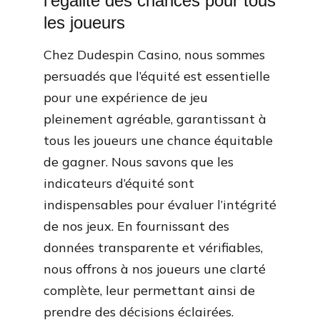
l’égalité des chances pour tous
les joueurs
Chez Dudespin Casino, nous sommes
persuadés que l’équité est essentielle
pour une expérience de jeu
pleinement agréable, garantissant à
tous les joueurs une chance équitable
de gagner. Nous savons que les
indicateurs d’équité sont
indispensables pour évaluer l’intégrité
de nos jeux. En fournissant des
données transparente et vérifiables,
nous offrons à nos joueurs une clarté
complète, leur permettant ainsi de
prendre des décisions éclairées.