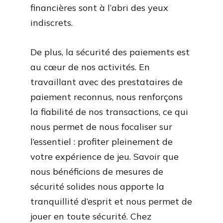
financières sont à l’abri des yeux
indiscrets.
De plus, la sécurité des paiements est
au cœur de nos activités. En
travaillant avec des prestataires de
paiement reconnus, nous renforçons
la fiabilité de nos transactions, ce qui
nous permet de nous focaliser sur
l’essentiel : profiter pleinement de
votre expérience de jeu. Savoir que
nous bénéficions de mesures de
sécurité solides nous apporte la
tranquillité d’esprit et nous permet de
jouer en toute sécurité. Chez