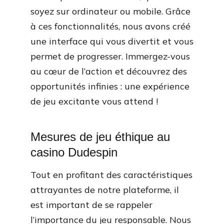
soyez sur ordinateur ou mobile. Grâce
à ces fonctionnalités, nous avons créé
une interface qui vous divertit et vous
permet de progresser. Immergez-vous
au cœur de l’action et découvrez des
opportunités infinies : une expérience
de jeu excitante vous attend !
Mesures de jeu éthique au
casino Dudespin
Tout en profitant des caractéristiques
attrayantes de notre plateforme, il
est important de se rappeler
l’importance du jeu responsable. Nous