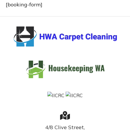
[booking-form]
4/8 Clive Street,