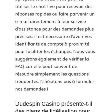
utiliser le chat live pour recevoir des
réponses rapides ou faire parvenir un
e-mail directement à leur service
d’assistance pour des demandes plus
précises. Il est nécessaire d’avoir vos
identifiants de compte à proximité
pour faciliter les échanges. Nous vous
suggérons également de vérifier la
FAQ, car elle peut souvent de
résoudre simplement les questions
fréquentes. N’hésitons pas à formuler
nos demandes !
Dudespin Casino présente-t-il
des plans de fidélisation pour