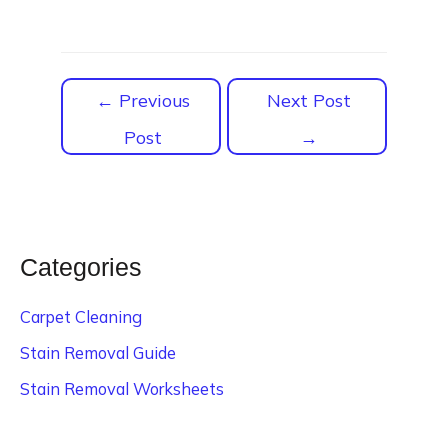
Post
←
Previous
Next Post
navigation
Post
→
Categories
Carpet Cleaning
Stain Removal Guide
Stain Removal Worksheets