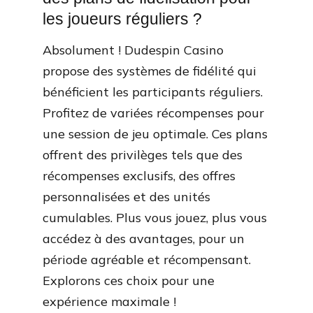
les joueurs réguliers ?
Absolument ! Dudespin Casino
propose des systèmes de fidélité qui
bénéficient les participants réguliers.
Profitez de variées récompenses pour
une session de jeu optimale. Ces plans
offrent des privilèges tels que des
récompenses exclusifs, des offres
personnalisées et des unités
cumulables. Plus vous jouez, plus vous
accédez à des avantages, pour un
période agréable et récompensant.
Explorons ces choix pour une
expérience maximale !