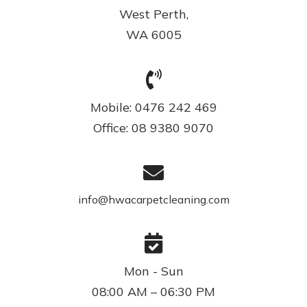
West Perth,
WA 6005
Mobile:
0476 242 469
Office:
08 9380 9070
info@hwacarpetcleaning.com
Mon - Sun
08:00 AM – 06:30 PM