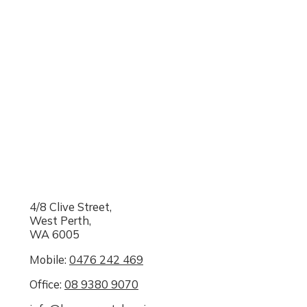
4/8 Clive Street,
West Perth,
WA 6005
Mobile:
0476 242 469
Office:
08 9380 9070