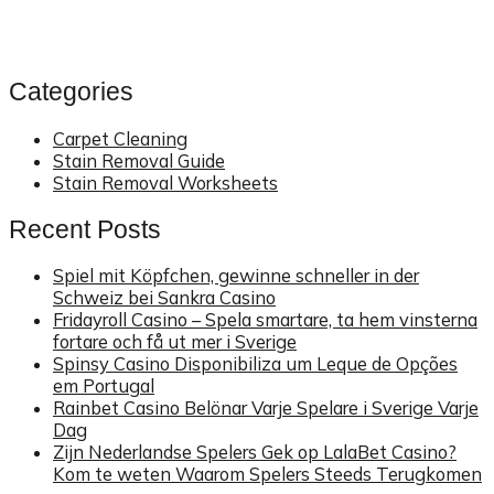
Categories
Carpet Cleaning
Stain Removal Guide
Stain Removal Worksheets
Recent Posts
Spiel mit Köpfchen, gewinne schneller in der
Schweiz bei Sankra Casino
Fridayroll Casino – Spela smartare, ta hem vinsterna
fortare och få ut mer i Sverige
Spinsy Casino Disponibiliza um Leque de Opções
em Portugal
Rainbet Casino Belönar Varje Spelare i Sverige Varje
Dag
Zijn Nederlandse Spelers Gek op LalaBet Casino?
Kom te weten Waarom Spelers Steeds Terugkomen