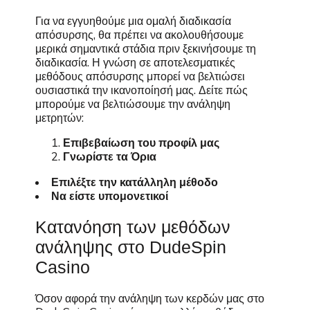
Για να εγγυηθούμε μια ομαλή διαδικασία
απόσυρσης, θα πρέπει να ακολουθήσουμε
μερικά σημαντικά στάδια πριν ξεκινήσουμε τη
διαδικασία. Η γνώση σε αποτελεσματικές
μεθόδους απόσυρσης μπορεί να βελτιώσει
ουσιαστικά την ικανοποίησή μας. Δείτε πώς
μπορούμε να βελτιώσουμε την ανάληψη
μετρητών:
Επιβεβαίωση του προφίλ μας
Γνωρίστε τα Όρια
Επιλέξτε την κατάλληλη μέθοδο
Να είστε υπομονετικοί
Κατανόηση των μεθόδων
ανάληψης στο DudeSpin
Casino
Όσον αφορά την ανάληψη των κερδών μας στο