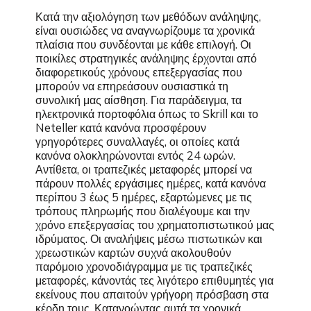
Κατά την αξιολόγηση των μεθόδων ανάληψης,
είναι ουσιώδες να αναγνωρίζουμε τα χρονικά
πλαίσια που συνδέονται με κάθε επιλογή. Οι
ποικίλες στρατηγικές ανάληψης έρχονται από
διαφορετικούς χρόνους επεξεργασίας που
μπορούν να επηρεάσουν ουσιαστικά τη
συνολική μας αίσθηση. Για παράδειγμα, τα
ηλεκτρονικά πορτοφόλια όπως το Skrill και το
Neteller κατά κανόνα προσφέρουν
γρηγορότερες συναλλαγές, οι οποίες κατά
κανόνα ολοκληρώνονται εντός 24 ωρών.
Αντίθετα, οι τραπεζικές μεταφορές μπορεί να
πάρουν πολλές εργάσιμες ημέρες, κατά κανόνα
περίπου 3 έως 5 ημέρες, εξαρτώμενες με τις
τρόπους πληρωμής που διαλέγουμε και την
χρόνο επεξεργασίας του χρηματοπιστωτικού μας
ιδρύματος. Οι αναλήψεις μέσω πιστωτικών και
χρεωστικών καρτών συχνά ακολουθούν
παρόμοιο χρονοδιάγραμμα με τις τραπεζικές
μεταφορές, κάνοντάς τες λιγότερο επιθυμητές για
εκείνους που απαιτούν γρήγορη πρόσβαση στα
κέρδη τους. Κατανοώντας αυτά τα χρονικά