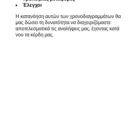
Έλεγχοι
Η κατανόηση αυτών των χρονοδιαγραμμάτων θα
μας δώσει τη δυνατότητα να διαχειριζόμαστε
αποτελεσματικά τις αναλήψεις μας, έχοντας κατά
νου τα κέρδη μας.