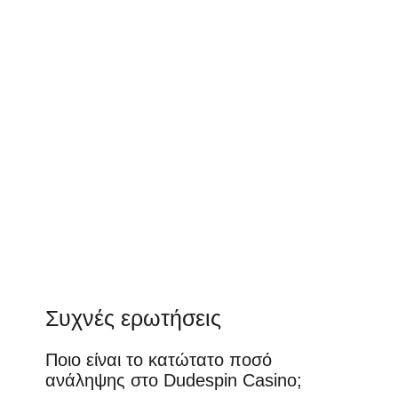
Συχνές ερωτήσεις
Ποιο είναι το κατώτατο ποσό
ανάληψης στο Dudespin Casino;