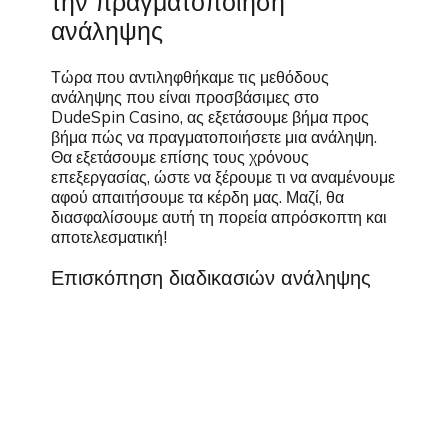
την πραγματοποίηση
ανάληψης
Τώρα που αντιληφθήκαμε τις μεθόδους
ανάληψης που είναι προσβάσιμες στο
DudeSpin Casino, ας εξετάσουμε βήμα προς
βήμα πώς να πραγματοποιήσετε μια ανάληψη.
Θα εξετάσουμε επίσης τους χρόνους
επεξεργασίας, ώστε να ξέρουμε τι να αναμένουμε
αφού απαιτήσουμε τα κέρδη μας. Μαζί, θα
διασφαλίσουμε αυτή τη πορεία απρόσκοπτη και
αποτελεσματική!
Επισκόπηση διαδικασιών ανάληψης