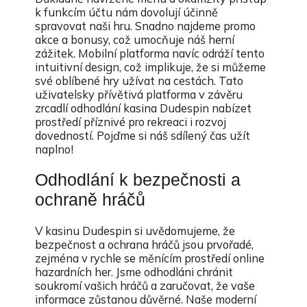
k funkcím účtu nám dovolují účinně
spravovat naši hru. Snadno najdeme promo
akce a bonusy, což umocňuje náš herní
zážitek. Mobilní platforma navíc odráží tento
intuitivní design, což implikuje, že si můžeme
své oblíbené hry užívat na cestách. Tato
uživatelsky přívětivá platforma v závěru
zrcadlí odhodlání kasina Dudespin nabízet
prostředí příznivé pro rekreaci i rozvoj
dovedností. Pojďme si náš sdílený čas užít
naplno!
Odhodlání k bezpečnosti a
ochraně hráčů
V kasinu Dudespin si uvědomujeme, že
bezpečnost a ochrana hráčů jsou prvořadé,
zejména v rychle se měnícím prostředí online
hazardních her. Jsme odhodláni chránit
soukromí vašich hráčů a zaručovat, že vaše
informace zůstanou důvěrné. Naše moderní