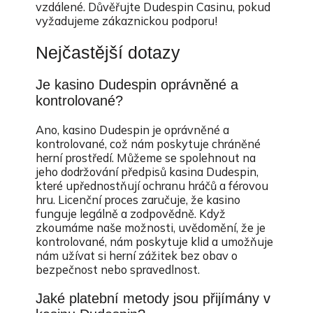
vzdálené. Důvěřujte Dudespin Casinu, pokud
vyžadujeme zákaznickou podporu!
Nejčastější dotazy
Je kasino Dudespin oprávněné a
kontrolované?
Ano, kasino Dudespin je oprávněné a
kontrolované, což nám poskytuje chráněné
herní prostředí. Můžeme se spolehnout na
jeho dodržování předpisů kasina Dudespin,
které upřednostňují ochranu hráčů a férovou
hru. Licenční proces zaručuje, že kasino
funguje legálně a zodpovědně. Když
zkoumáme naše možnosti, uvědomění, že je
kontrolované, nám poskytuje klid a umožňuje
nám užívat si herní zážitek bez obav o
bezpečnost nebo spravedlnost.
Jaké platební metody jsou přijímány v