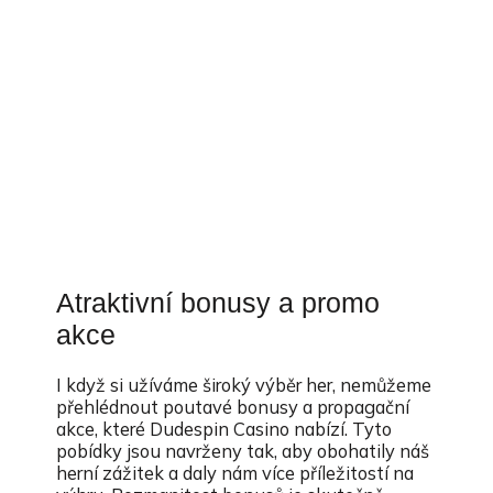
Atraktivní bonusy a promo
akce
I když si užíváme široký výběr her, nemůžeme
přehlédnout poutavé bonusy a propagační
akce, které Dudespin Casino nabízí. Tyto
pobídky jsou navrženy tak, aby obohatily náš
herní zážitek a daly nám více příležitostí na