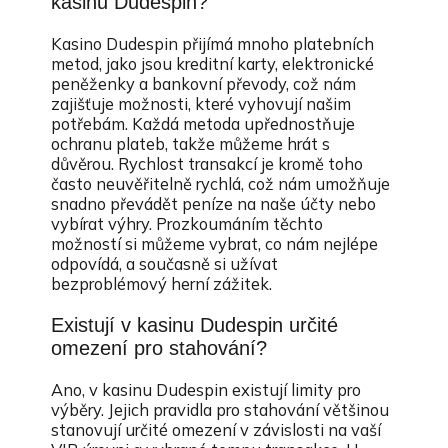
kasinu Dudespin?
Kasino Dudespin přijímá mnoho platebních
metod, jako jsou kreditní karty, elektronické
peněženky a bankovní převody, což nám
zajišťuje možnosti, které vyhovují našim
potřebám. Každá metoda upřednostňuje
ochranu plateb, takže můžeme hrát s
důvěrou. Rychlost transakcí je kromě toho
často neuvěřitelně rychlá, což nám umožňuje
snadno převádět peníze na naše účty nebo
vybírat výhry. Prozkoumáním těchto
možností si můžeme vybrat, co nám nejlépe
odpovídá, a současně si užívat
bezproblémový herní zážitek.
Existují v kasinu Dudespin určité
omezení pro stahování?
Ano, v kasinu Dudespin existují limity pro
výběry. Jejich pravidla pro stahování většinou
stanovují určité omezení v závislosti na vaší