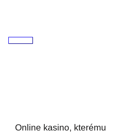
Skip
to
content
Main
Menu
Online kasino, kterému