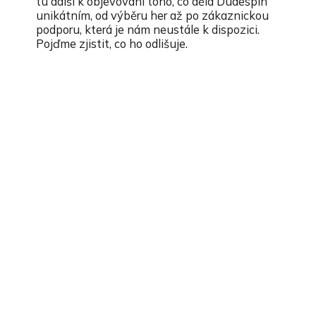
tu další k objevování toho, co dělá Dudespin
unikátním, od výběru her až po zákaznickou
podporu, která je nám neustále k dispozici.
Pojďme zjistit, co ho odlišuje.