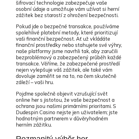
šifrovací technologie zabezpečuje vaše
osobní údaje a umožňuje vám užívat si herní
zážitek bez starostí z ohrožení bezpečnosti.
Pokud jde o bezpečné transakce, používáme
spolehlivé platební metody, které prioritizují
vaši finanční bezpečnost. Ať už vkládáte
finanční prostředky nebo stahujete své výhry,
naše platformy jsme navrhli tak, aby zaručili
bezproblémový a zabezpečený průběh každé
transakce. Věříme, že zabezpečené prostředí
nejen vylepšuje váš zážitek, ale také vám
dovoluje zaměřit se na to, na čem skutečně
záleží – vaši hru.
Pojďme společně objevit vzrušující svět
online her s jistotou, že vaše bezpečnost a
ochrana jsou našimi primárními prioritami. S
Dudespin Casino nejste jen uživatelem; jste
hodnotným partnerem v důvěryhodném
herním zážitku.
Rozmanitý výběr her