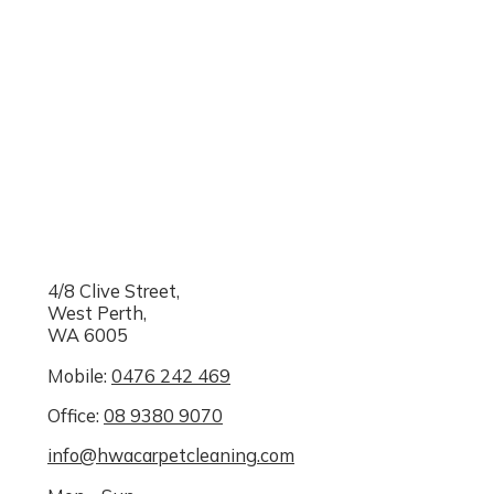
4/8 Clive Street,
West Perth,
WA 6005
Mobile:
0476 242 469
Office:
08 9380 9070
info@hwacarpetcleaning.com