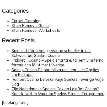
Categories
Carpet Cleaning
Stain Removal Guide
Stain Removal Worksheets
Recent Posts
Spiel mit Köpfchen, gewinne schneller in der
Schweiz bei Sankra Casino
Fridayroll Casino – Spela smartare, ta hem vinsterna
fortare och få ut mer i Sverige
Spinsy Casino Disponibiliza um Leque de Opções
em Portugal
Rainbet Casino Belönar Varje Spelare i Sverige Varje
Dag
Zijn Nederlandse Spelers Gek op LalaBet Casino?
Kom te weten Waarom Spelers Steeds Terugkomen
[booking-form]