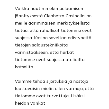
Vaikka nautimmekin pelaamisen
jännityksestä Cleobetra Casinolla, on
meille äärimmäisen merkityksellistä
tietää, että rahalliset tietomme ovat
suojassa. Kasino soveltaa edistyneitä
tietojen salaustekniikoita
varmistaakseen, että herkät
tietomme ovat suojassa uteliailta
katseilta.
Voimme tehdä sijoituksia ja nostoja
luottavaisin mielin ollen varmoja, että
tietomme ovat turvattuja. Lisäksi
heidän vankat