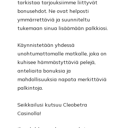
tarkistaa tarjouksiimme liittyvät
bonusehdot. Ne ovat helposti
ymmärrettäviä ja suunniteltu
tukemaan sinua lisäämään palkkiosi.
Käynnistetään yhdessä
unohtumattomalle matkalle, joka on
kuhisee hämmästyttäviä pelejä,
anteliaita bonuksia ja
mahdollisuuksia napata merkittäviä
palkintoja.
Seikkailusi kutsuu Cleobetra
Casinolla!