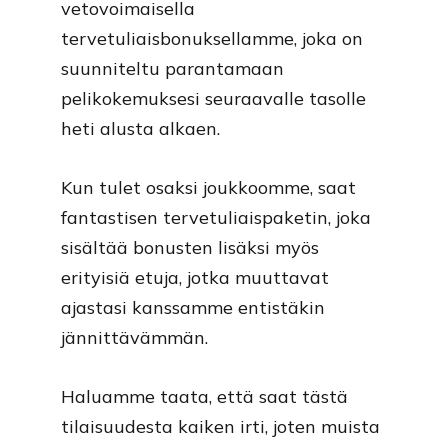
vetovoimaisella
tervetuliaisbonuksellamme, joka on
suunniteltu parantamaan
pelikokemuksesi seuraavalle tasolle
heti alusta alkaen.
Kun tulet osaksi joukkoomme, saat
fantastisen tervetuliaispaketin, joka
sisältää bonusten lisäksi myös
erityisiä etuja, jotka muuttavat
ajastasi kanssamme entistäkin
jännittävämmän.
Haluamme taata, että saat tästä
tilaisuudesta kaiken irti, joten muista