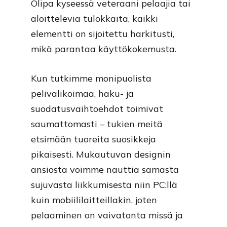
Olipa kyseessä veteraani pelaajia tai
aloittelevia tulokkaita, kaikki
elementti on sijoitettu harkitusti,
mikä parantaa käyttökokemusta.
Kun tutkimme monipuolista
pelivalikoimaa, haku- ja
suodatusvaihtoehdot toimivat
saumattomasti – tukien meitä
etsimään tuoreita suosikkeja
pikaisesti. Mukautuvan designin
ansiosta voimme nauttia samasta
sujuvasta liikkumisesta niin PC:llä
kuin mobiililaitteillakin, joten
pelaaminen on vaivatonta missä ja