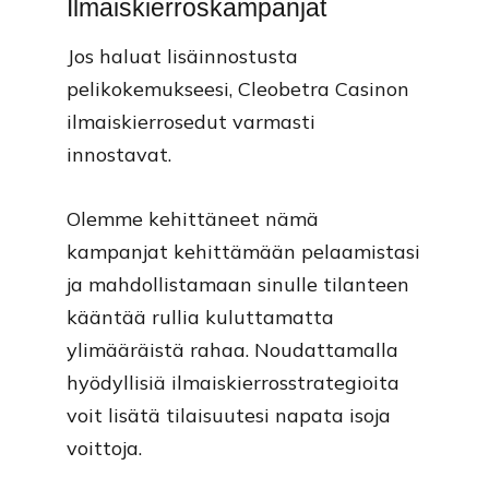
Ilmaiskierroskampanjat
Jos haluat lisäinnostusta
pelikokemukseesi, Cleobetra Casinon
ilmaiskierrosedut varmasti
innostavat.
Olemme kehittäneet nämä
kampanjat kehittämään pelaamistasi
ja mahdollistamaan sinulle tilanteen
kääntää rullia kuluttamatta
ylimääräistä rahaa. Noudattamalla
hyödyllisiä ilmaiskierrosstrategioita
voit lisätä tilaisuutesi napata isoja
voittoja.