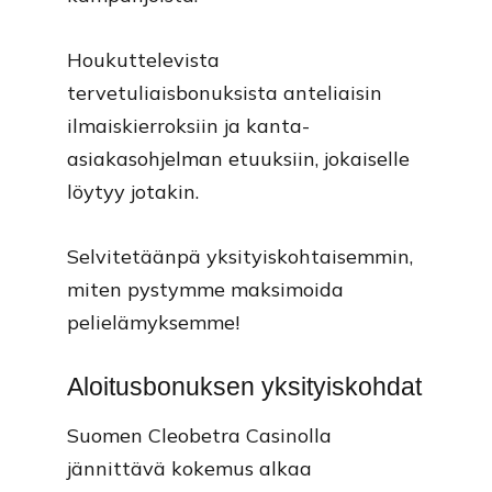
Houkuttelevista
tervetuliaisbonuksista anteliaisin
ilmaiskierroksiin ja kanta-
asiakasohjelman etuuksiin, jokaiselle
löytyy jotakin.
Selvitetäänpä yksityiskohtaisemmin,
miten pystymme maksimoida
pelielämyksemme!
Aloitusbonuksen yksityiskohdat
Suomen Cleobetra Casinolla
jännittävä kokemus alkaa