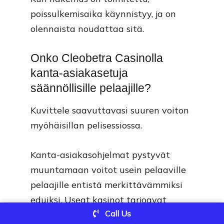
poissulkemisaika käynnistyy, ja on
olennaista noudattaa sitä.
Onko Cleobetra Casinolla
kanta-asiakasetuja
säännöllisille pelaajille?
Kuvittele saavuttavasi suuren voiton
myöhäisillan pelisessiossa.
Kanta-asiakasohjelmat pystyvät
muuntamaan voitot usein pelaaville
pelaajille entistä merkittävämmiksi
eduiksi. Useat kasinot tarjoavat
Call Us
pistejärjestelmiä, jotka hyödyttävät