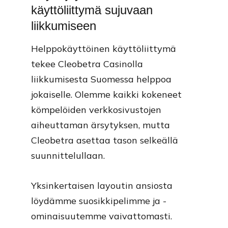
käyttöliittymä sujuvaan
liikkumiseen
Helppokäyttöinen käyttöliittymä
tekee Cleobetra Casinolla
liikkumisesta Suomessa helppoa
jokaiselle. Olemme kaikki kokeneet
kömpelöiden verkkosivustojen
aiheuttaman ärsytyksen, mutta
Cleobetra asettaa tason selkeällä
suunnittelullaan.
Yksinkertaisen layoutin ansiosta
löydämme suosikkipelimme ja -
ominaisuutemme vaivattomasti.