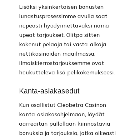
Lisäksi yksinkertaisen bonusten
lunastusprosessimme avulla saat
nopeasti hyödynnettäväksi nämä
upeat tarjoukset. Olitpa sitten
kokenut pelaaja tai vasta-alkaja
nettikasinoiden maailmassa,
ilmaiskierrostarjouksemme ovat
houkutteleva lisä pelikokemukseesi.
Kanta-asiakasedut
Kun osallistut Cleobetra Casinon
kanta-asiakasohjelmaan, löydät
aarreaitan pullollaan kiinnostavia
bonuksia ja tarjouksia, jotka oikeasti