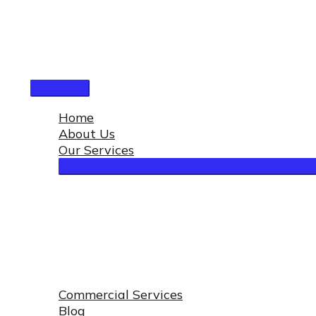
Skip
to
content
Main
Menu
Home
About Us
Our Services
Commercial Services
Blog