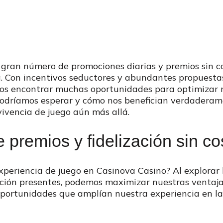
 gran número de promociones diarias y premios sin c
. Con incentivos seductores y abundantes propuestas
s encontrar muchas oportunidades para optimizar n
 podríamos esperar y cómo nos benefician verdadera
vivencia de juego aún más allá.
premios y fidelización sin co
periencia de juego en Casinova Casino? Al explorar
ación presentes, podemos maximizar nuestras ventaja
oportunidades que amplían nuestra experiencia en la