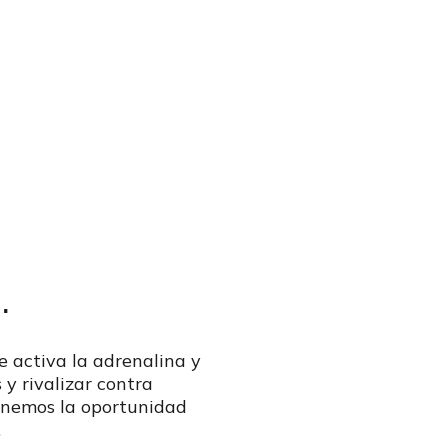
.
e activa la adrenalina y
y rivalizar contra
enemos la oportunidad
.