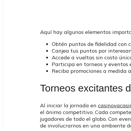
Aquí hay algunos elementos import
Obtén puntos de fidelidad con 
Canjea tus puntos por interesa
Accede a vueltas sin costo únic
Participa en torneos y eventos 
Reciba promociones a medida ad
Torneos excitantes d
Al iniciar la jornada en
casinovacasi
el ánimo competitivo. Cada competen
jugadores de todo el globo. Con ev
de involucrarnos en una ambiente do