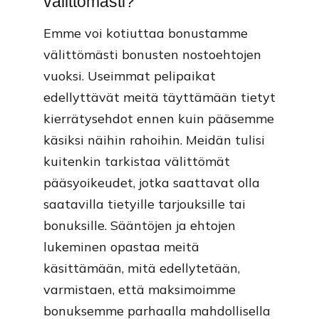
välittömästi?
Emme voi kotiuttaa bonustamme
välittömästi bonusten nostoehtojen
vuoksi. Useimmat pelipaikat
edellyttävät meitä täyttämään tietyt
kierrätysehdot ennen kuin pääsemme
käsiksi näihin rahoihin. Meidän tulisi
kuitenkin tarkistaa välittömät
pääsyoikeudet, jotka saattavat olla
saatavilla tietyille tarjouksille tai
bonuksille. Sääntöjen ja ehtojen
lukeminen opastaa meitä
käsittämään, mitä edellytetään,
varmistaen, että maksimoimme
bonuksemme parhaalla mahdollisella