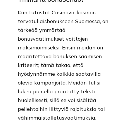
Kun tutustut Casinova-kasinon
tervetuliaisbonukseen Suomessa, on
tärkeää ymmärtää
bonusvaatimukset voittojen
maksimoimiseksi. Ensin meidän on
määritettävä bonuksen saamisen
kriteerit; tämä takaa, että
hyödynnämme kaikkia saatavilla
olevia kampanjoita. Meidän tulisi
lukea pienellä präntätty teksti
huolellisesti, sillä se voi sisältää
peliehtoihin liittyviä rajoituksia tai
vähimmäistalletusvaatimuksia.