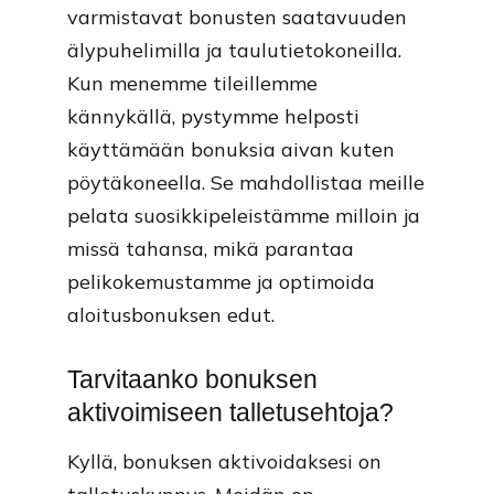
varmistavat bonusten saatavuuden
älypuhelimilla ja taulutietokoneilla.
Kun menemme tileillemme
kännykällä, pystymme helposti
käyttämään bonuksia aivan kuten
pöytäkoneella. Se mahdollistaa meille
pelata suosikkipeleistämme milloin ja
missä tahansa, mikä parantaa
pelikokemustamme ja optimoida
aloitusbonuksen edut.
Tarvitaanko bonuksen
aktivoimiseen talletusehtoja?
Kyllä, bonuksen aktivoidaksesi on