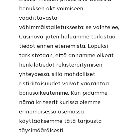
bonuksen aktivoimiseen
vaadittavasta
vähimmäistalletuksesta; se vaihtelee,
Casinova
, joten haluamme tarkistaa
tiedot ennen etenemistä. Lopuksi
tarkistetaan, että annamme oikeat
henkilötiedot rekisteröitymisen
yhteydessä, sillä mahdolliset
ristiriitaisuudet voivat vaarantaa
bonusoikeutemme. Kun pidämme
nämä kriteerit kurissa olemme
erinomaisessa asemassa
käyttääksemme tätä tarjousta
täysimääräisesti.