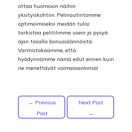
ottaa huomioon näihin
yksityiskohtiin. Pelinautintomme
optimoimiseksi meidän tulisi
tarkistaa pelitilimme usein ja pysyä
ajan tasalla bonussäännöistä.
Varmistakaamme, että
hyödynnämme nämä edut ennen kuin
ne menettävät voimassaolonsa!
Post
←
Previous
Next Post
navigation
Post
→