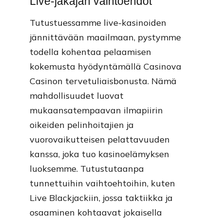
Live-jakajan vaihtoehdot
Tutustuessamme live-kasinoiden
jännittävään maailmaan, pystymme
todella kohentaa pelaamisen
kokemusta hyödyntämällä Casinova
Casinon tervetuliaisbonusta. Nämä
mahdollisuudet luovat
mukaansatempaavan ilmapiirin
oikeiden pelinhoitajien ja
vuorovaikutteisen pelattavuuden
kanssa, joka tuo kasinoelämyksen
luoksemme. Tutustutaanpa
tunnettuihin vaihtoehtoihin, kuten
Live Blackjackiin, jossa taktiikka ja
osaaminen kohtaavat jokaisella