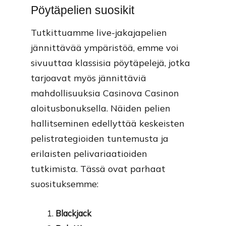
Pöytäpelien suosikit
Tutkittuamme live-jakajapelien
jännittävää ympäristöä, emme voi
sivuuttaa klassisia pöytäpelejä, jotka
tarjoavat myös jännittäviä
mahdollisuuksia Casinova Casinon
aloitusbonuksella. Näiden pelien
hallitseminen edellyttää keskeisten
pelistrategioiden tuntemusta ja
erilaisten pelivariaatioiden
tutkimista. Tässä ovat parhaat
suosituksemme:
Blackjack