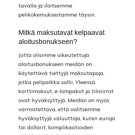
tavalla ja iloitsemme
pelikokemuksestamme täysin.
Mitkä maksutavat kelpaavat
aloitusbonukseen?
Jotta olisimme oikeutettuja
aloitusbonukseen meidän on
käytettävä tiettyjä maksutapoja,
jotka pelipaikka sallii. Yleensä
korttimaksut, e-lompakot ja tilisiirrot
ovat hyväksyttyjä. Meidän on myös
varmistettava, että valitsemme
hyväksyttyjä valuuttoja, kuten euroja
tai dollarit, komplikaatioiden