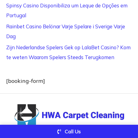
Spinsy Casino Disponibiliza um Leque de Opções em
Portugal
Rainbet Casino Belönar Varje Spelare i Sverige Varje
Dag
Zijn Nederlandse Spelers Gek op LalaBet Casino? Kom
te weten Waarom Spelers Steeds Terugkomen
[booking-form]
Call Us