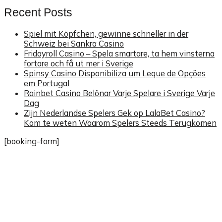
Recent Posts
Spiel mit Köpfchen, gewinne schneller in der
Schweiz bei Sankra Casino
Fridayroll Casino – Spela smartare, ta hem vinsterna
fortare och få ut mer i Sverige
Spinsy Casino Disponibiliza um Leque de Opções
em Portugal
Rainbet Casino Belönar Varje Spelare i Sverige Varje
Dag
Zijn Nederlandse Spelers Gek op LalaBet Casino?
Kom te weten Waarom Spelers Steeds Terugkomen
[booking-form]