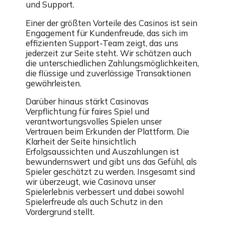
und Support.
Einer der größten Vorteile des Casinos ist sein
Engagement für Kundenfreude, das sich im
effizienten Support-Team zeigt, das uns
jederzeit zur Seite steht. Wir schätzen auch
die unterschiedlichen Zahlungsmöglichkeiten,
die flüssige und zuverlässige Transaktionen
gewährleisten.
Darüber hinaus stärkt Casinovas
Verpflichtung für faires Spiel und
verantwortungsvolles Spielen unser
Vertrauen beim Erkunden der Plattform. Die
Klarheit der Seite hinsichtlich
Erfolgsaussichten und Auszahlungen ist
bewundernswert und gibt uns das Gefühl, als
Spieler geschätzt zu werden. Insgesamt sind
wir überzeugt, wie Casinova unser
Spielerlebnis verbessert und dabei sowohl
Spielerfreude als auch Schutz in den
Vordergrund stellt.