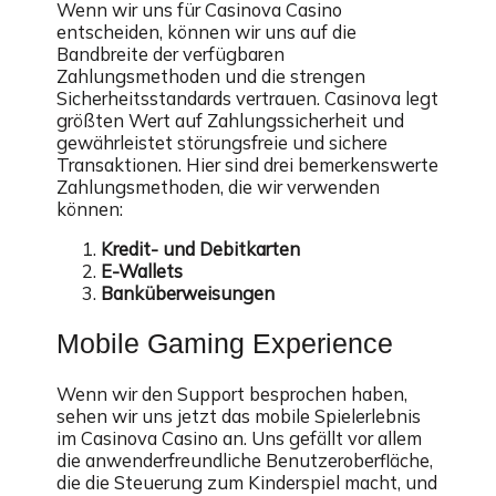
Wenn wir uns für Casinova Casino
entscheiden, können wir uns auf die
Bandbreite der verfügbaren
Zahlungsmethoden und die strengen
Sicherheitsstandards vertrauen. Casinova legt
größten Wert auf Zahlungssicherheit und
gewährleistet störungsfreie und sichere
Transaktionen. Hier sind drei bemerkenswerte
Zahlungsmethoden, die wir verwenden
können:
Kredit- und Debitkarten
E-Wallets
Banküberweisungen
Mobile Gaming Experience
Wenn wir den Support besprochen haben,
sehen wir uns jetzt das mobile Spielerlebnis
im Casinova Casino an. Uns gefällt vor allem
die anwenderfreundliche Benutzeroberfläche,
die die Steuerung zum Kinderspiel macht, und