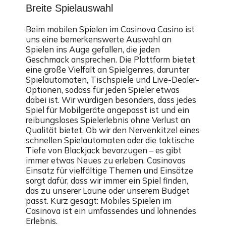
Breite Spielauswahl
Beim mobilen Spielen im Casinova Casino ist
uns eine bemerkenswerte Auswahl an
Spielen ins Auge gefallen, die jeden
Geschmack ansprechen. Die Plattform bietet
eine große Vielfalt an Spielgenres, darunter
Spielautomaten, Tischspiele und Live-Dealer-
Optionen, sodass für jeden Spieler etwas
dabei ist. Wir würdigen besonders, dass jedes
Spiel für Mobilgeräte angepasst ist und ein
reibungsloses Spielerlebnis ohne Verlust an
Qualität bietet. Ob wir den Nervenkitzel eines
schnellen Spielautomaten oder die taktische
Tiefe von Blackjack bevorzugen – es gibt
immer etwas Neues zu erleben. Casinovas
Einsatz für vielfältige Themen und Einsätze
sorgt dafür, dass wir immer ein Spiel finden,
das zu unserer Laune oder unserem Budget
passt. Kurz gesagt: Mobiles Spielen im
Casinova ist ein umfassendes und lohnendes
Erlebnis.