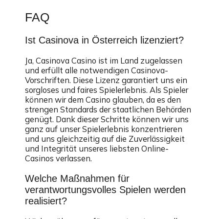
FAQ
Ist Casinova in Österreich lizenziert?
Ja, Casinova Casino ist im Land zugelassen
und erfüllt alle notwendigen Casinova-
Vorschriften. Diese Lizenz garantiert uns ein
sorgloses und faires Spielerlebnis. Als Spieler
können wir dem Casino glauben, da es den
strengen Standards der staatlichen Behörden
genügt. Dank dieser Schritte können wir uns
ganz auf unser Spielerlebnis konzentrieren
und uns gleichzeitig auf die Zuverlässigkeit
und Integrität unseres liebsten Online-
Casinos verlassen.
Welche Maßnahmen für
verantwortungsvolles Spielen werden
realisiert?