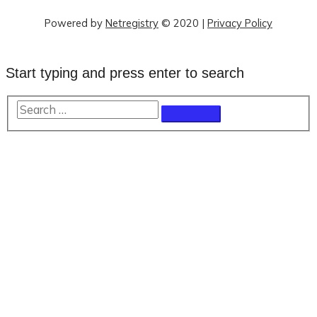
Powered by
Netregistry
© 2020
|
Privacy Policy
Start typing and press enter to search
Search
…
Scroll
to
Top