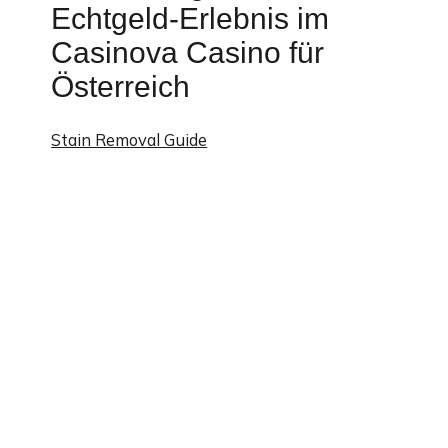
Echtgeld-Erlebnis im
Casinova Casino für
Österreich
Stain Removal Guide