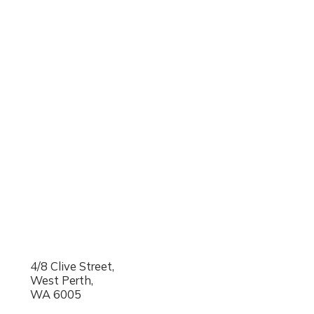
4/8 Clive Street,
West Perth,
WA 6005