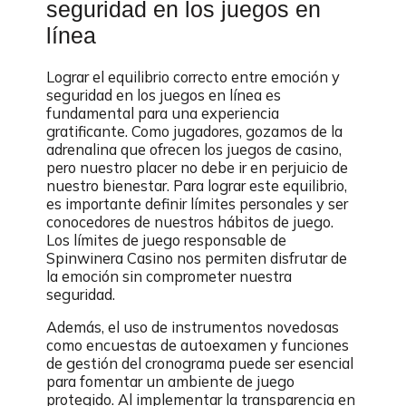
seguridad en los juegos en
línea
Lograr el equilibrio correcto entre emoción y
seguridad en los juegos en línea es
fundamental para una experiencia
gratificante. Como jugadores, gozamos de la
adrenalina que ofrecen los juegos de casino,
pero nuestro placer no debe ir en perjuicio de
nuestro bienestar. Para lograr este equilibrio,
es importante definir límites personales y ser
conocedores de nuestros hábitos de juego.
Los límites de juego responsable de
Spinwinera Casino nos permiten disfrutar de
la emoción sin comprometer nuestra
seguridad.
Además, el uso de instrumentos novedosas
como encuestas de autoexamen y funciones
de gestión del cronograma puede ser esencial
para fomentar un ambiente de juego
protegido. Al implementar la transparencia en