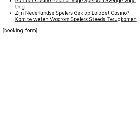
Rainbet Casino Belönar Varje Spelare i Sverige Varje
Dag
Zijn Nederlandse Spelers Gek op LalaBet Casino?
Kom te weten Waarom Spelers Steeds Terugkomen
[booking-form]