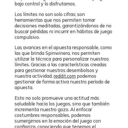
bajo control y lo disfrutamos.
Los límites no son solo cifras; son
herramientas que nos permiten tomar
decisiones meditadas, garantizándonos de no
buscar pérdidas ni incurrir en hábitos de juego
compulsivo.
Las avances en el apuesta responsable, como
las que brinda Spinwinera, nos permiten
utilizar la técnica para personalizar nuestros
límites. Gracias a las características creadas
para gestionar nuestros desembolsos y
nuestra actividad,
reddit.com
podemos
gestionar de forma activa nuestro período de
apuesta.
Esto no solo promueve una actitud más
saludable hacia los juegos, sino que también
incrementa nuestro gozo. Al enfocar
costumbres responsables, podemos
sumergirnos en la emoción del juego con
confianza, conociendo que tenemos el