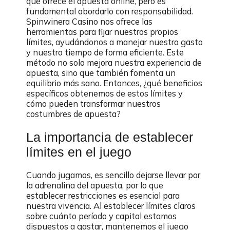
que ofrece el apuesta online, pero es
fundamental abordarlo con responsabilidad.
Spinwinera Casino nos ofrece las
herramientas para fijar nuestros propios
límites, ayudándonos a manejar nuestro gasto
y nuestro tiempo de forma eficiente. Este
método no solo mejora nuestra experiencia de
apuesta, sino que también fomenta un
equilibrio más sano. Entonces, ¿qué beneficios
específicos obtenemos de estos límites y
cómo pueden transformar nuestros
costumbres de apuesta?
La importancia de establecer
límites en el juego
Cuando jugamos, es sencillo dejarse llevar por
la adrenalina del apuesta, por lo que
establecer restricciones es esencial para
nuestra vivencia. Al establecer límites claros
sobre cuánto período y capital estamos
dispuestos a gastar, mantenemos el juego