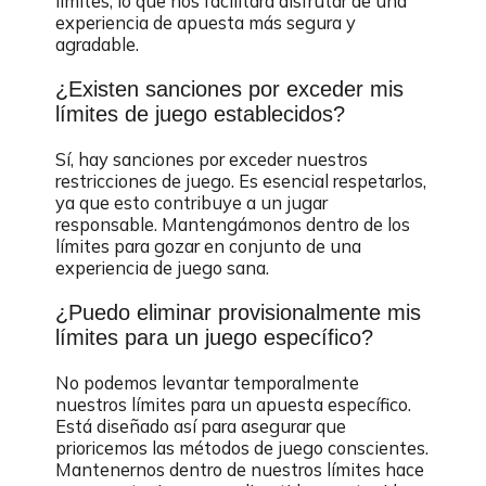
límites, lo que nos facilitará disfrutar de una
experiencia de apuesta más segura y
agradable.
¿Existen sanciones por exceder mis
límites de juego establecidos?
Sí, hay sanciones por exceder nuestros
restricciones de juego. Es esencial respetarlos,
ya que esto contribuye a un jugar
responsable. Mantengámonos dentro de los
límites para gozar en conjunto de una
experiencia de juego sana.
¿Puedo eliminar provisionalmente mis
límites para un juego específico?
No podemos levantar temporalmente
nuestros límites para un apuesta específico.
Está diseñado así para asegurar que
prioricemos las métodos de juego conscientes.
Mantenernos dentro de nuestros límites hace