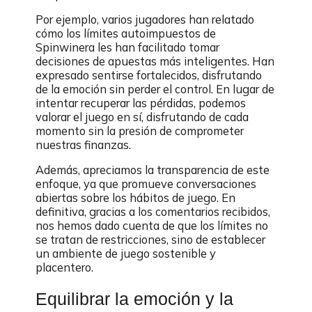
Por ejemplo, varios jugadores han relatado
cómo los límites autoimpuestos de
Spinwinera les han facilitado tomar
decisiones de apuestas más inteligentes. Han
expresado sentirse fortalecidos, disfrutando
de la emoción sin perder el control. En lugar de
intentar recuperar las pérdidas, podemos
valorar el juego en sí, disfrutando de cada
momento sin la presión de comprometer
nuestras finanzas.
Además, apreciamos la transparencia de este
enfoque, ya que promueve conversaciones
abiertas sobre los hábitos de juego. En
definitiva, gracias a los comentarios recibidos,
nos hemos dado cuenta de que los límites no
se tratan de restricciones, sino de establecer
un ambiente de juego sostenible y
placentero.
Equilibrar la emoción y la