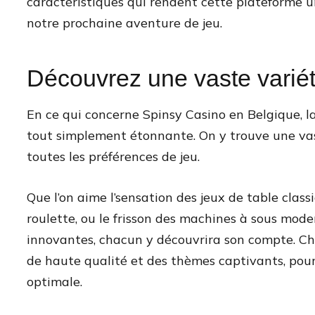
caractéristiques qui rendent cette plateforme u
notre prochaine aventure de jeu.
Découvrez une vaste variét
En ce qui concerne Spinsy Casino en Belgique, la
tout simplement étonnante. On y trouve une vas
toutes les préférences de jeu.
Que l’on aime l’sensation des jeux de table clas
roulette, ou le frisson des machines à sous mod
innovantes, chacun y découvrira son compte. Ch
de haute qualité et des thèmes captivants, pou
optimale.