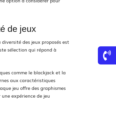
ne option à considérer pour
é de jeux
 diversité des jeux proposés est
te sélection qui répond à
siques comme le blackjack et la
ernes aux caractéristiques
aque jeu offre des graphismes
r une expérience de jeu