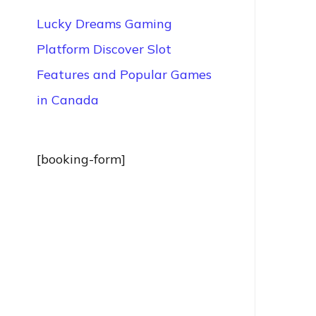
Lucky Dreams Gaming
Platform Discover Slot
Features and Popular Games
in Canada
[booking-form]