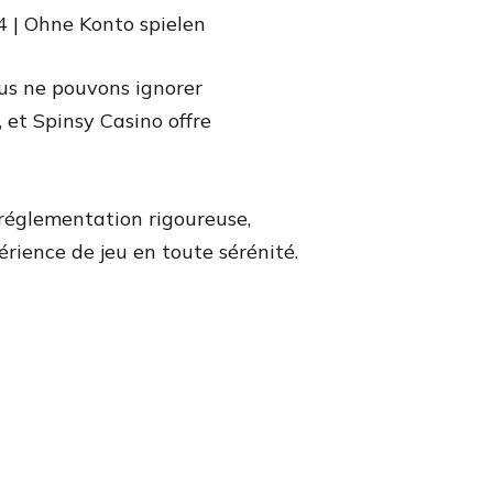
ous ne pouvons ignorer
 et Spinsy Casino offre
 réglementation rigoureuse,
rience de jeu en toute sérénité.