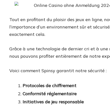
Tout en profitant du plaisir des jeux en ligne, n
l’importance d’un environnement sûr et sécurisé,
exactement cela.
Grâce à une technologie de dernier cri et à une
nous pouvons profiter entièrement de notre expé
Voici comment Spinsy garantit notre sécurité :
Protocoles de chiffrement
Conformité réglementaire
Initiatives de jeu responsable