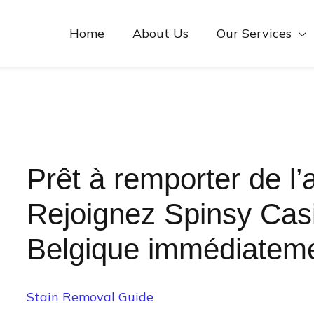
Home
About Us
Our Services
Prêt à remporter de l’
Rejoignez Spinsy Cas
Belgique immédiateme
Stain Removal Guide