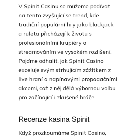
V Spinit Casinu se můžeme podívat
na tento zvyšující se trend, kde
tradiční populární hry jako blackjack
a ruleta přicházejí k životu s
profesionálními krupiéry a
streamováním ve vysokém rozlišení.
Pojďme odhalit, jak Spinit Casino
exceluje svým strhujícím zážitkem z
live hraní a napínavými propagačními
akcemi, což z něj dělá výbornou volbu
pro začínající i zkušené hráče.
Recenze kasina Spinit
Když prozkoumáme Spinit Casino,