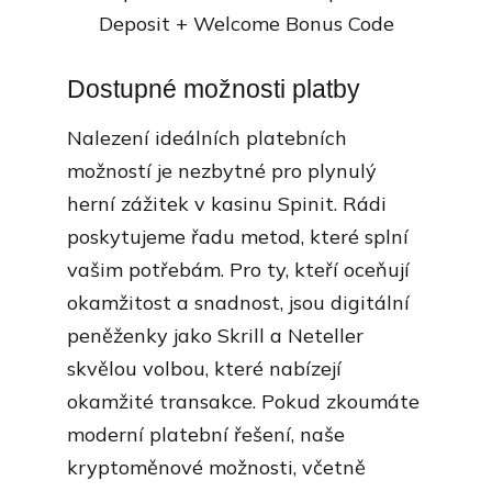
Dostupné možnosti platby
Nalezení ideálních platebních
možností je nezbytné pro plynulý
herní zážitek v kasinu Spinit. Rádi
poskytujeme řadu metod, které splní
vašim potřebám. Pro ty, kteří oceňují
okamžitost a snadnost, jsou digitální
peněženky jako Skrill a Neteller
skvělou volbou, které nabízejí
okamžité transakce. Pokud zkoumáte
moderní platební řešení, naše
kryptoměnové možnosti, včetně