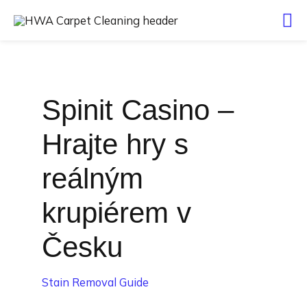
Ma
Me
Spinit Casino –
Hrajte hry s
reálným
krupiérem v
Česku
Stain Removal Guide