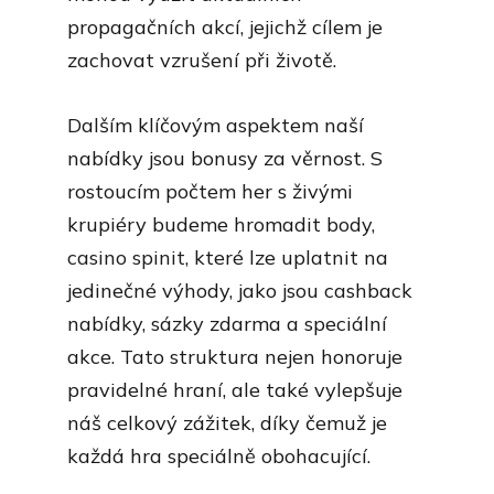
propagačních akcí, jejichž cílem je
zachovat vzrušení při životě.
Dalším klíčovým aspektem naší
nabídky jsou bonusy za věrnost. S
rostoucím počtem her s živými
krupiéry budeme hromadit body,
casino spinit
, které lze uplatnit na
jedinečné výhody, jako jsou cashback
nabídky, sázky zdarma a speciální
akce. Tato struktura nejen honoruje
pravidelné hraní, ale také vylepšuje
náš celkový zážitek, díky čemuž je
každá hra speciálně obohacující.