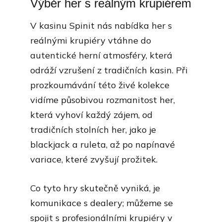
Výběr her s reálným krupiérem
V kasinu Spinit nás nabídka her s
reálnými krupiéry vtáhne do
autentické herní atmosféry, která
odráží vzrušení z tradičních kasin. Při
prozkoumávání této živé kolekce
vidíme působivou rozmanitost her,
která vyhoví každý zájem, od
tradičních stolních her, jako je
blackjack a ruleta, až po napínavé
variace, které zvyšují prožitek.
Co tyto hry skutečně vyniká, je
komunikace s dealery; můžeme se
spojit s profesionálními krupiéry v