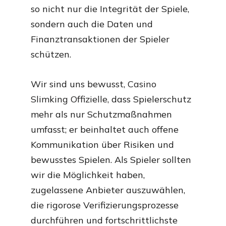
so nicht nur die Integrität der Spiele,
sondern auch die Daten und
Finanztransaktionen der Spieler
schützen.
Wir sind uns bewusst,
Casino
Slimking Offizielle
, dass Spielerschutz
mehr als nur Schutzmaßnahmen
umfasst; er beinhaltet auch offene
Kommunikation über Risiken und
bewusstes Spielen. Als Spieler sollten
wir die Möglichkeit haben,
zugelassene Anbieter auszuwählen,
die rigorose Verifizierungsprozesse
durchführen und fortschrittlichste