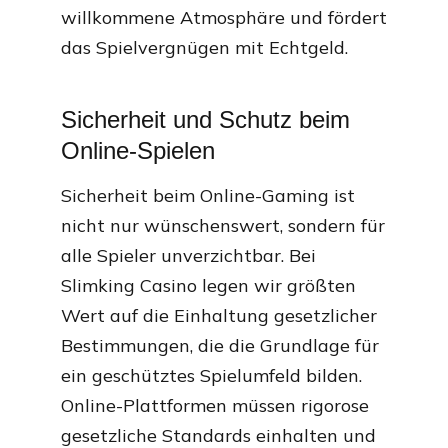
willkommene Atmosphäre und fördert
das Spielvergnügen mit Echtgeld.
Sicherheit und Schutz beim
Online-Spielen
Sicherheit beim Online-Gaming ist
nicht nur wünschenswert, sondern für
alle Spieler unverzichtbar. Bei
Slimking Casino legen wir größten
Wert auf die Einhaltung gesetzlicher
Bestimmungen, die die Grundlage für
ein geschütztes Spielumfeld bilden.
Online-Plattformen müssen rigorose
gesetzliche Standards einhalten und