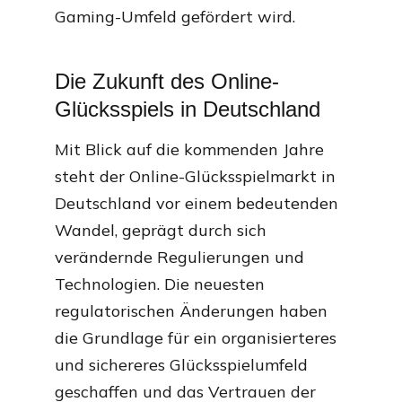
Gaming-Umfeld gefördert wird.
Die Zukunft des Online-
Glücksspiels in Deutschland
Mit Blick auf die kommenden Jahre
steht der Online-Glücksspielmarkt in
Deutschland vor einem bedeutenden
Wandel, geprägt durch sich
verändernde Regulierungen und
Technologien. Die neuesten
regulatorischen Änderungen haben
die Grundlage für ein organisierteres
und sichereres Glücksspielumfeld
geschaffen und das Vertrauen der