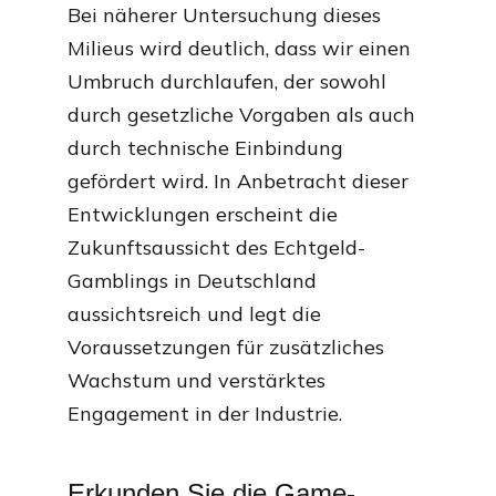
Bei näherer Untersuchung dieses
Milieus wird deutlich, dass wir einen
Umbruch durchlaufen, der sowohl
durch gesetzliche Vorgaben als auch
durch technische Einbindung
gefördert wird. In Anbetracht dieser
Entwicklungen erscheint die
Zukunftsaussicht des Echtgeld-
Gamblings in Deutschland
aussichtsreich und legt die
Voraussetzungen für zusätzliches
Wachstum und verstärktes
Engagement in der Industrie.
Erkunden Sie die Game-