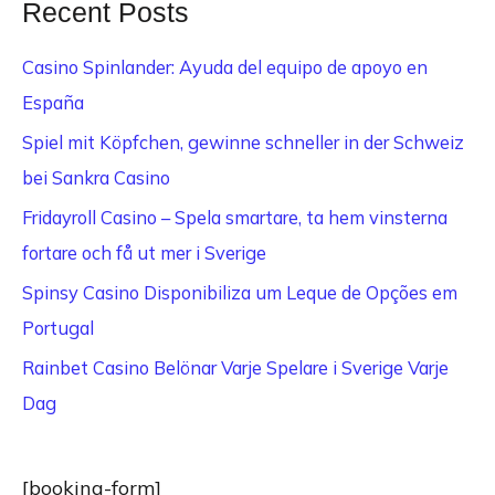
Recent Posts
Casino Spinlander: Ayuda del equipo de apoyo en
España
Spiel mit Köpfchen, gewinne schneller in der Schweiz
bei Sankra Casino
Fridayroll Casino – Spela smartare, ta hem vinsterna
fortare och få ut mer i Sverige
Spinsy Casino Disponibiliza um Leque de Opções em
Portugal
Rainbet Casino Belönar Varje Spelare i Sverige Varje
Dag
[booking-form]