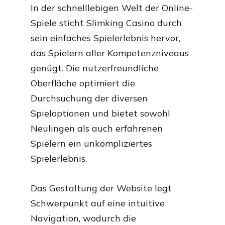
In der schnelllebigen Welt der Online-
Spiele sticht Slimking Casino durch
sein einfaches Spielerlebnis hervor,
das Spielern aller Kompetenzniveaus
genügt. Die nutzerfreundliche
Oberfläche optimiert die
Durchsuchung der diversen
Spieloptionen und bietet sowohl
Neulingen als auch erfahrenen
Spielern ein unkompliziertes
Spielerlebnis.
Das Gestaltung der Website legt
Schwerpunkt auf eine intuitive
Navigation, wodurch die