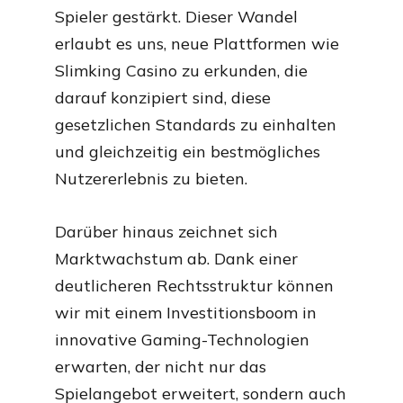
Spieler gestärkt. Dieser Wandel
erlaubt es uns, neue Plattformen wie
Slimking Casino zu erkunden, die
darauf konzipiert sind, diese
gesetzlichen Standards zu einhalten
und gleichzeitig ein bestmögliches
Nutzererlebnis zu bieten.
Darüber hinaus zeichnet sich
Marktwachstum ab. Dank einer
deutlicheren Rechtsstruktur können
wir mit einem Investitionsboom in
innovative Gaming-Technologien
erwarten, der nicht nur das
Spielangebot erweitert, sondern auch