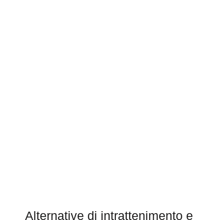
Alternative di intrattenimento e