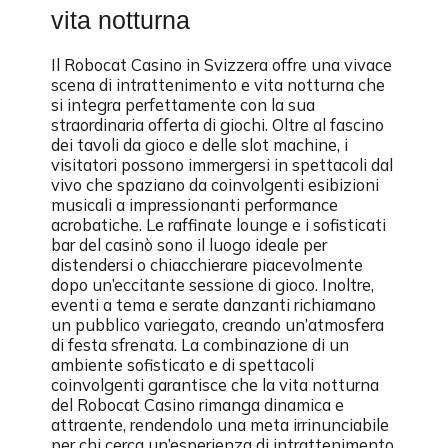
vita notturna
Il Robocat Casino in Svizzera offre una vivace
scena di intrattenimento e vita notturna che
si integra perfettamente con la sua
straordinaria offerta di giochi. Oltre al fascino
dei tavoli da gioco e delle slot machine, i
visitatori possono immergersi in spettacoli dal
vivo che spaziano da coinvolgenti esibizioni
musicali a impressionanti performance
acrobatiche. Le raffinate lounge e i sofisticati
bar del casinò sono il luogo ideale per
distendersi o chiacchierare piacevolmente
dopo un’eccitante sessione di gioco. Inoltre,
eventi a tema e serate danzanti richiamano
un pubblico variegato, creando un’atmosfera
di festa sfrenata. La combinazione di un
ambiente sofisticato e di spettacoli
coinvolgenti garantisce che la vita notturna
del Robocat Casino rimanga dinamica e
attraente, rendendolo una meta irrinunciabile
per chi cerca un’esperienza di intrattenimento