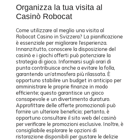
Organizza la tua visita al
Casinò Robocat
Come utilizzare al meglio una visita al
Robocat Casino in Svizzera? La pianificazione
è essenziale per migliorare l’esperienza.
Innanzitutto, conoscere la disposizione del
casinò e i giochi offerti può potenziare la
strategia di gioco. Informarsi sugli orari di
punta contribuisce anche a evitare la folla,
garantendo un’atmosfera più rilassata. È
opportuno stabilire un budget in anticipo per
amministrare le proprie finanze in modo
efficiente; questo garantisce un gioco
consapevole e un divertimento duraturo.
Approfittare delle offerte promozionali può
fornire un ulteriore beneficio; pertanto, è
opportuno consultare il sito web del casinò
per verificare le promozioni esclusive. Inoltre, è
consigliabile esplorare le opzioni di
ristorazione disponibili per gustare le delizie