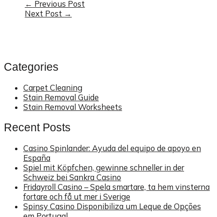
Post
←
Previous Post
Next Post
→
navigation
Categories
Carpet Cleaning
Stain Removal Guide
Stain Removal Worksheets
Recent Posts
Casino Spinlander: Ayuda del equipo de apoyo en
España
Spiel mit Köpfchen, gewinne schneller in der
Schweiz bei Sankra Casino
Fridayroll Casino – Spela smartare, ta hem vinsterna
fortare och få ut mer i Sverige
Spinsy Casino Disponibiliza um Leque de Opções
em Portugal