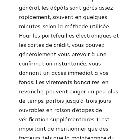
général, les dépôts sont gérés assez
rapidement, souvent en quelques
minutes, selon la méthode utilisée.
Pour les portefeuilles électroniques et
les cartes de crédit, vous pouvez
généralement vous prévoir à une
confirmation instantanée, vous
donnant un accès immédiat à vos
fonds. Les virements bancaires, en
revanche, peuvent exiger un peu plus
de temps, parfois jusqu’à trois jours
ouvrables en raison d’étapes de
vérification supplémentaires. Il est
important de mentionner que des
facteurs tels que la maintenance du