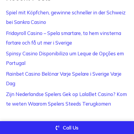
Spiel mit Köpfchen, gewinne schneller in der Schweiz
bei Sankra Casino
Fridayroll Casino – Spela smartare, ta hem vinsterna
fortare och få ut mer i Sverige
Spinsy Casino Disponibiliza um Leque de Opções em
Portugal
Rainbet Casino Belönar Varje Spelare i Sverige Varje
Dag
Zijn Nederlandse Spelers Gek op LalaBet Casino? Kom
te weten Waarom Spelers Steeds Terugkomen
[booking-form]
Call Us