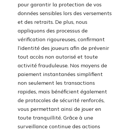
pour garantir la protection de vos
données sensibles lors des versements
et des retraits. De plus, nous
appliquons des processus de
vérification rigoureuses, confirmant
l’identité des joueurs afin de prévenir
tout accès non autorisé et toute
activité frauduleuse. Nos moyens de
paiement instantanées simplifient
non seulement les transactions
rapides, mais bénéficient également
de protocoles de sécurité renforcés,
vous permettant ainsi de jouer en
toute tranquillité. Grâce à une
surveillance continue des actions