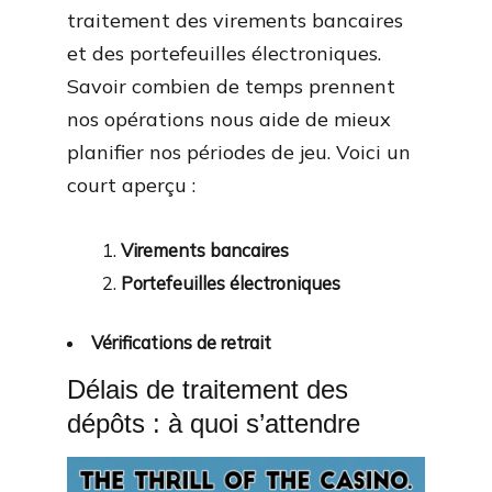
traitement des virements bancaires
et des portefeuilles électroniques.
Savoir combien de temps prennent
nos opérations nous aide de mieux
planifier nos périodes de jeu. Voici un
court aperçu :
Virements bancaires
Portefeuilles électroniques
Vérifications de retrait
Délais de traitement des
dépôts : à quoi s’attendre