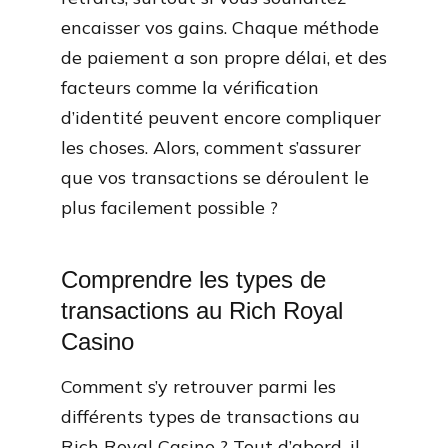
encaisser vos gains. Chaque méthode
de paiement a son propre délai, et des
facteurs comme la vérification
d’identité peuvent encore compliquer
les choses. Alors, comment s’assurer
que vos transactions se déroulent le
plus facilement possible ?
Comprendre les types de
transactions au Rich Royal
Casino
Comment s’y retrouver parmi les
différents types de transactions au
Rich Royal Casino ? Tout d’abord, il