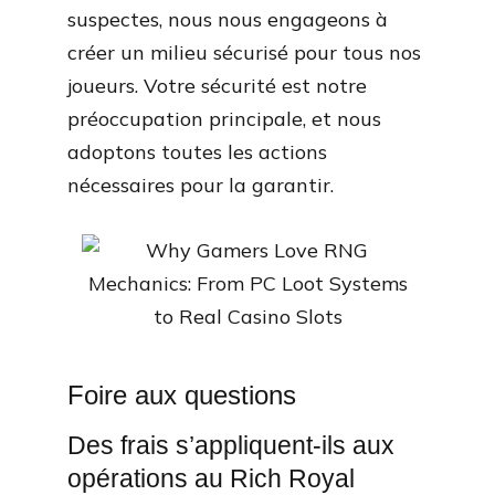
suspectes, nous nous engageons à
créer un milieu sécurisé pour tous nos
joueurs. Votre sécurité est notre
préoccupation principale, et nous
adoptons toutes les actions
nécessaires pour la garantir.
Foire aux questions
Des frais s’appliquent-ils aux
opérations au Rich Royal