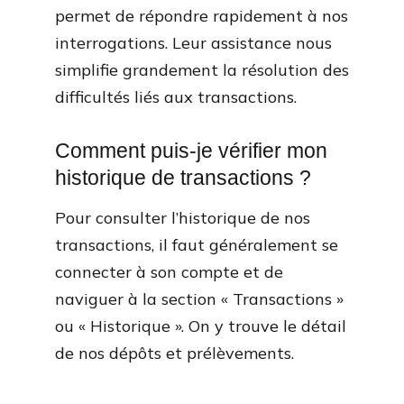
permet de répondre rapidement à nos
interrogations. Leur assistance nous
simplifie grandement la résolution des
difficultés liés aux transactions.
Comment puis-je vérifier mon
historique de transactions ?
Pour consulter l’historique de nos
transactions, il faut généralement se
connecter à son compte et de
naviguer à la section « Transactions »
ou « Historique ». On y trouve le détail
de nos dépôts et prélèvements.