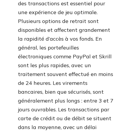
des transactions est essentiel pour
une expérience de jeu optimale.
Plusieurs options de retrait sont
disponibles et affectent grandement
la rapidité d’accès à vos fonds. En
général, les portefeuilles
électroniques comme PayPal et Skrill
sont les plus rapides, avec un
traitement souvent effectué en moins
de 24 heures. Les virements
bancaires, bien que sécurisés, sont
généralement plus longs : entre 3 et 7
jours ouvrables. Les transactions par
carte de crédit ou de débit se situent
dans la moyenne, avec un délai