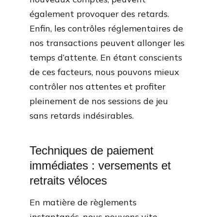
également provoquer des retards.
Enfin, les contrôles réglementaires de
nos transactions peuvent allonger les
temps d’attente. En étant conscients
de ces facteurs, nous pouvons mieux
contrôler nos attentes et profiter
pleinement de nos sessions de jeu
sans retards indésirables.
Techniques de paiement
immédiates : versements et
retraits véloces
En matière de règlements
instantanés, nous pouvons vite