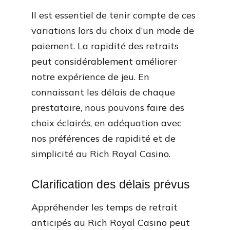
Il est essentiel de tenir compte de ces
variations lors du choix d’un mode de
paiement. La rapidité des retraits
peut considérablement améliorer
notre expérience de jeu. En
connaissant les délais de chaque
prestataire, nous pouvons faire des
choix éclairés, en adéquation avec
nos préférences de rapidité et de
simplicité au Rich Royal Casino.
Clarification des délais prévus
Appréhender les temps de retrait
anticipés au Rich Royal Casino peut