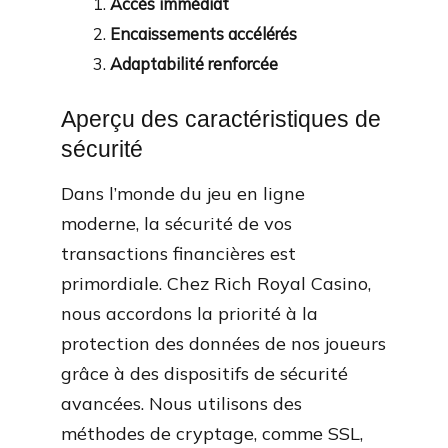
Accès immédiat
Encaissements accélérés
Adaptabilité renforcée
Aperçu des caractéristiques de
sécurité
Dans l’monde du jeu en ligne
moderne, la sécurité de vos
transactions financières est
primordiale. Chez Rich Royal Casino,
nous accordons la priorité à la
protection des données de nos joueurs
grâce à des dispositifs de sécurité
avancées. Nous utilisons des
méthodes de cryptage, comme SSL,