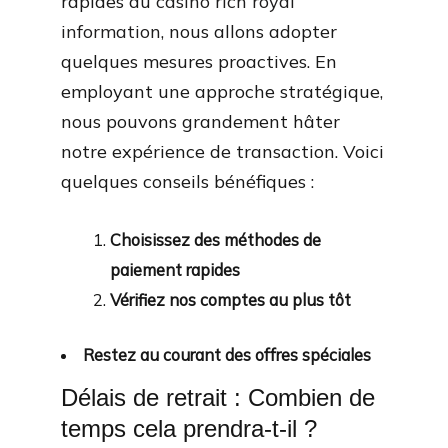
rapides au
casino rich royal
information
, nous allons adopter
quelques mesures proactives. En
employant une approche stratégique,
nous pouvons grandement hâter
notre expérience de transaction. Voici
quelques conseils bénéfiques :
Choisissez des méthodes de
paiement rapides
Vérifiez nos comptes au plus tôt
Restez au courant des offres spéciales
Délais de retrait : Combien de
temps cela prendra-t-il ?