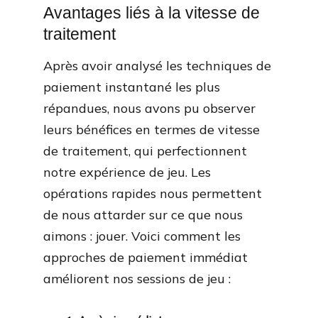
Avantages liés à la vitesse de
traitement
Après avoir analysé les techniques de
paiement instantané les plus
répandues, nous avons pu observer
leurs bénéfices en termes de vitesse
de traitement, qui perfectionnent
notre expérience de jeu. Les
opérations rapides nous permettent
de nous attarder sur ce que nous
aimons : jouer. Voici comment les
approches de paiement immédiat
améliorent nos sessions de jeu :