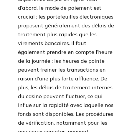
d’abord, le mode de paiement est
crucial ; les portefeuilles électroniques
proposent généralement des délais de
traitement plus rapides que les
virements bancaires. Il faut
également prendre en compte l’heure
de la journée ; les heures de pointe
peuvent freiner les transactions en
raison d’une plus forte affluence. De
plus, les délais de traitement internes
du casino peuvent fluctuer, ce qui
influe sur la rapidité avec laquelle nos
fonds sont disponibles. Les procédures
de vérification, notamment pour les
nouveaux comptes, peuvent