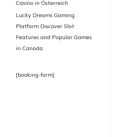
Casino in Österreich
Lucky Dreams Gaming
Platform Discover Slot
Features and Popular Games
in Canada
[booking-form]