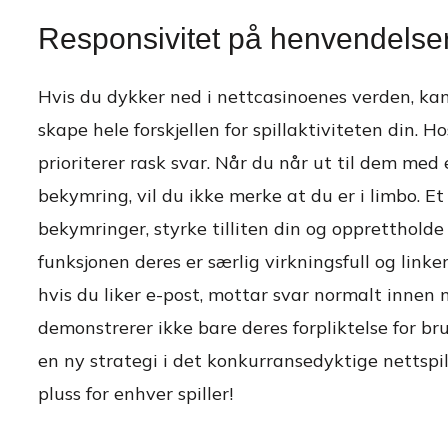
Responsivitet på henvendelse
Hvis du dykker ned i nettcasinoenes verden, ka
skape hele forskjellen for spillaktiviteten din. H
prioriterer rask svar. Når du når ut til dem med
bekymring, vil du ikke merke at du er i limbo. Et
bekymringer, styrke tilliten din og opprettholde
funksjonen deres er særlig virkningsfull og linker
hvis du liker e-post, mottar svar normalt innen
demonstrerer ikke bare deres forpliktelse for br
en ny strategi i det konkurransedyktige nettspil
pluss for enhver spiller!