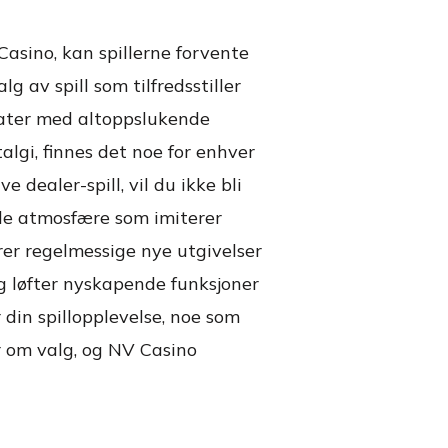
Casino, kan spillerne forvente
g av spill som tilfredsstiller
mater med altoppslukende
talgi, finnes det noe for enhver
e dealer-spill, vil du ikke bli
ende atmosfære som imiterer
erer regelmessige nye utgivelser
egg løfter nyskapende funksjoner
 din spillopplevelse, noe som
r om valg, og NV Casino