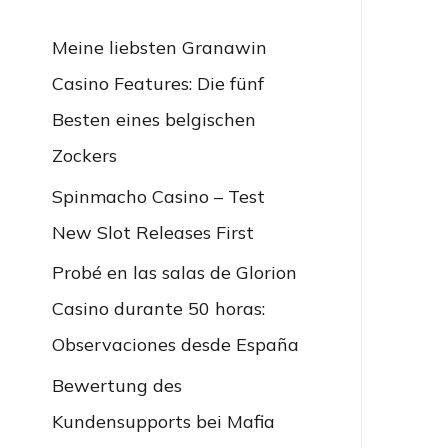
Meine liebsten Granawin
Casino Features: Die fünf
Besten eines belgischen
Zockers
Spinmacho Casino – Test
New Slot Releases First
Probé en las salas de Glorion
Casino durante 50 horas:
Observaciones desde España
Bewertung des
Kundensupports bei Mafia