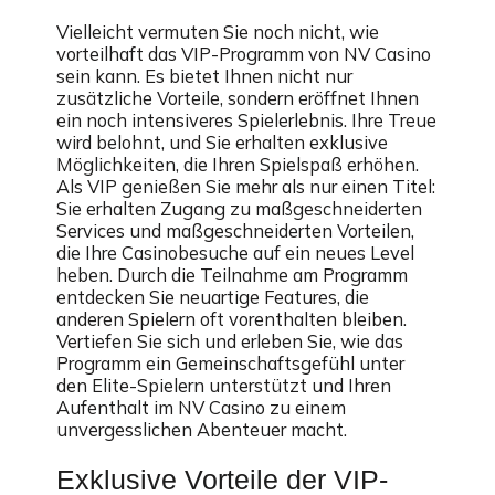
Vielleicht vermuten Sie noch nicht, wie
vorteilhaft das VIP-Programm von NV Casino
sein kann. Es bietet Ihnen nicht nur
zusätzliche Vorteile, sondern eröffnet Ihnen
ein noch intensiveres Spielerlebnis. Ihre Treue
wird belohnt, und Sie erhalten exklusive
Möglichkeiten, die Ihren Spielspaß erhöhen.
Als VIP genießen Sie mehr als nur einen Titel:
Sie erhalten Zugang zu maßgeschneiderten
Services und maßgeschneiderten Vorteilen,
die Ihre Casinobesuche auf ein neues Level
heben. Durch die Teilnahme am Programm
entdecken Sie neuartige Features, die
anderen Spielern oft vorenthalten bleiben.
Vertiefen Sie sich und erleben Sie, wie das
Programm ein Gemeinschaftsgefühl unter
den Elite-Spielern unterstützt und Ihren
Aufenthalt im NV Casino zu einem
unvergesslichen Abenteuer macht.
Exklusive Vorteile der VIP-