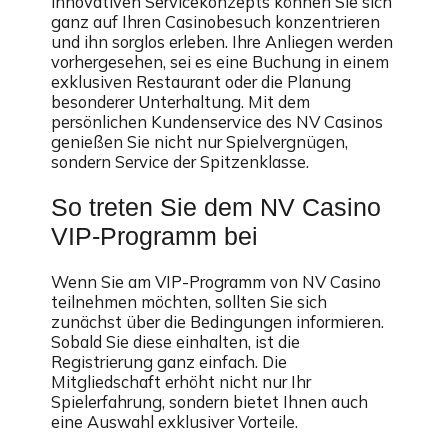
innovativen Servicekonzepts können Sie sich
ganz auf Ihren Casinobesuch konzentrieren
und ihn sorglos erleben. Ihre Anliegen werden
vorhergesehen, sei es eine Buchung in einem
exklusiven Restaurant oder die Planung
besonderer Unterhaltung. Mit dem
persönlichen Kundenservice des NV Casinos
genießen Sie nicht nur Spielvergnügen,
sondern Service der Spitzenklasse.
So treten Sie dem NV Casino
VIP-Programm bei
Wenn Sie am VIP-Programm von NV Casino
teilnehmen möchten, sollten Sie sich
zunächst über die Bedingungen informieren.
Sobald Sie diese einhalten, ist die
Registrierung ganz einfach. Die
Mitgliedschaft erhöht nicht nur Ihr
Spielerfahrung, sondern bietet Ihnen auch
eine Auswahl exklusiver Vorteile.