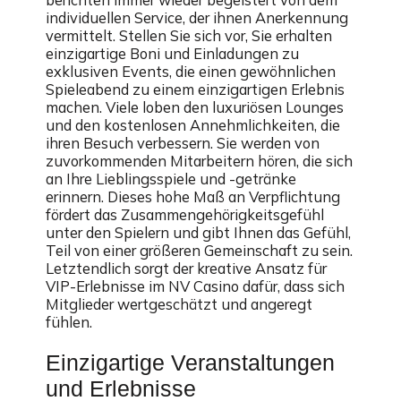
individuellen Service, der ihnen Anerkennung
vermittelt. Stellen Sie sich vor, Sie erhalten
einzigartige Boni und Einladungen zu
exklusiven Events, die einen gewöhnlichen
Spieleabend zu einem einzigartigen Erlebnis
machen. Viele loben den luxuriösen Lounges
und den kostenlosen Annehmlichkeiten, die
ihren Besuch verbessern. Sie werden von
zuvorkommenden Mitarbeitern hören, die sich
an Ihre Lieblingsspiele und -getränke
erinnern. Dieses hohe Maß an Verpflichtung
fördert das Zusammengehörigkeitsgefühl
unter den Spielern und gibt Ihnen das Gefühl,
Teil von einer größeren Gemeinschaft zu sein.
Letztendlich sorgt der kreative Ansatz für
VIP-Erlebnisse im NV Casino dafür, dass sich
Mitglieder wertgeschätzt und angeregt
fühlen.
Einzigartige Veranstaltungen
und Erlebnisse