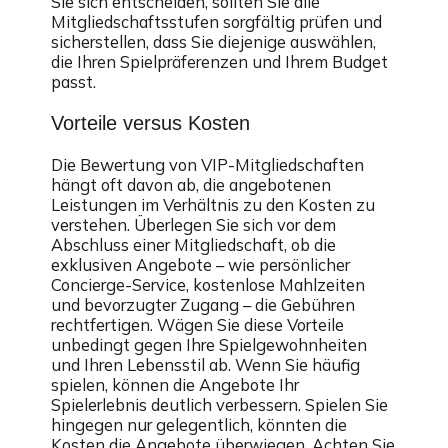
Sie sich entscheiden, sollten Sie alle
Mitgliedschaftsstufen sorgfältig prüfen und
sicherstellen, dass Sie diejenige auswählen,
die Ihren Spielpräferenzen und Ihrem Budget
passt.
Vorteile versus Kosten
Die Bewertung von VIP-Mitgliedschaften
hängt oft davon ab, die angebotenen
Leistungen im Verhältnis zu den Kosten zu
verstehen. Überlegen Sie sich vor dem
Abschluss einer Mitgliedschaft, ob die
exklusiven Angebote – wie persönlicher
Concierge-Service, kostenlose Mahlzeiten
und bevorzugter Zugang – die Gebühren
rechtfertigen. Wägen Sie diese Vorteile
unbedingt gegen Ihre Spielgewohnheiten
und Ihren Lebensstil ab. Wenn Sie häufig
spielen, können die Angebote Ihr
Spielerlebnis deutlich verbessern. Spielen Sie
hingegen nur gelegentlich, könnten die
Kosten die Angebote überwiegen. Achten Sie