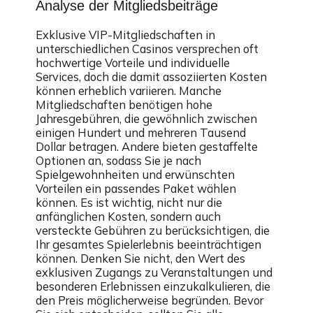
Analyse der Mitgliedsbeiträge
Exklusive VIP-Mitgliedschaften in
unterschiedlichen Casinos versprechen oft
hochwertige Vorteile und individuelle
Services, doch die damit assoziierten Kosten
können erheblich variieren. Manche
Mitgliedschaften benötigen hohe
Jahresgebühren, die gewöhnlich zwischen
einigen Hundert und mehreren Tausend
Dollar betragen. Andere bieten gestaffelte
Optionen an, sodass Sie je nach
Spielgewohnheiten und erwünschten
Vorteilen ein passendes Paket wählen
können. Es ist wichtig, nicht nur die
anfänglichen Kosten, sondern auch
versteckte Gebühren zu berücksichtigen, die
Ihr gesamtes Spielerlebnis beeinträchtigen
können. Denken Sie nicht, den Wert des
exklusiven Zugangs zu Veranstaltungen und
besonderen Erlebnissen einzukalkulieren, die
den Preis möglicherweise begründen. Bevor