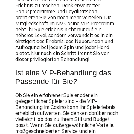
Erlebnis zu machen. Dank erweiterter
Bonusprogramme und Loyalitätsboni
profitieren Sie von noch mehr Vorteilen. Die
Mitgliedschaft im NV Casino VIP-Programm
hebt Ihr Spielerlebnis nicht nur auf ein
höheres Level, sondern verwandelt es in ein
einzigartiges Erlebnis, das Neuerungen und
Aufregung bei jedem Spin und jeder Hand
bietet. Nur noch ein Schritt trennt Sie von
dieser privilegierten Behandlung!
Ist eine VIP-Behandlung das
Passende für Sie?
Ob Sie ein erfahrener Spieler oder ein
gelegentlicher Spieler sind – die VIP-
Behandlung im Casino kann Ihr Spielerlebnis
erheblich aufwerten. Sie denken darüber nach
vielleicht, ob das zu Ihrem Stil und Budget
passt. Wenn Sie außergewöhnliche Vorteile,
maßgeschneiderten Service und ein