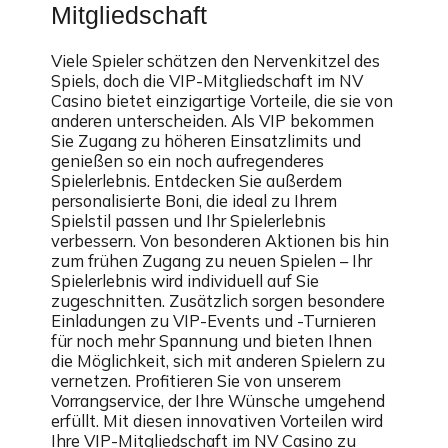
Mitgliedschaft
Viele Spieler schätzen den Nervenkitzel des
Spiels, doch die VIP-Mitgliedschaft im NV
Casino bietet einzigartige Vorteile, die sie von
anderen unterscheiden. Als VIP bekommen
Sie Zugang zu höheren Einsatzlimits und
genießen so ein noch aufregenderes
Spielerlebnis. Entdecken Sie außerdem
personalisierte Boni, die ideal zu Ihrem
Spielstil passen und Ihr Spielerlebnis
verbessern. Von besonderen Aktionen bis hin
zum frühen Zugang zu neuen Spielen – Ihr
Spielerlebnis wird individuell auf Sie
zugeschnitten. Zusätzlich sorgen besondere
Einladungen zu VIP-Events und -Turnieren
für noch mehr Spannung und bieten Ihnen
die Möglichkeit, sich mit anderen Spielern zu
vernetzen. Profitieren Sie von unserem
Vorrangservice, der Ihre Wünsche umgehend
erfüllt. Mit diesen innovativen Vorteilen wird
Ihre VIP-Mitgliedschaft im NV Casino zu