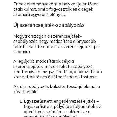
Ennek eredményeként a helyzet jelentősen
átalakulhat, ami a fogyasztók és a cégek
számára egyaránt előnyös.
Új szerencsejáték-szabályozás
Magyarországon a szerencsejáték-
szabályozás nagy módosítása előnyösebb
feltételeket teremtett a szerencsejáték-ipar
számára.
A legújabb módosítások célja a
szerencsejáték-műveleteket szabályozó
keretrendszer megszilárdítása, a fokozottabb
kompatibilitás és átláthatóság biztosítása.
Az új szabályozás kulcsfontosságú elemei a
következők:
Egyszerűsített engedélyezési eljárás –
Egyszerűsített pályázati folyamatok az
operátorok számára, csökkentve a
adminisztratív akadályokat.