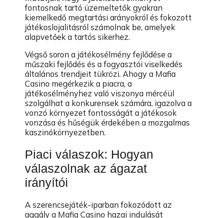
fontosnak tartó üzemeltetők gyakran
kiemelkedő megtartási arányokról és fokozott
játékoslojalitásról számolnak be, amelyek
alapvetőek a tartós sikerhez.
Végső soron a játékosélmény fejlődése a
műszaki fejlődés és a fogyasztói viselkedés
általános trendjeit tükrözi. Ahogy a Mafia
Casino megérkezik a piacra, a
játékosélményhez való viszonya mércéül
szolgálhat a konkurensek számára, igazolva a
vonzó környezet fontosságát a játékosok
vonzása és hűségük érdekében a mozgalmas
kaszinókörnyezetben.
Piaci válaszok: Hogyan
válaszolnak az ágazat
irányítói
A szerencsejáték-iparban fokozódott az
aggály a Mafia Casino hazai indulását