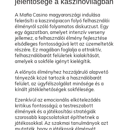
jelentősége a kaszinóvilágban
A Mafia Casino magyarországi indulása
felerősíti a kaszinópiacon folyó felhasználói
élményről szóló folyamatos diskurzust. Egy
egy ágazatban, amelyet intenzív verseny
jellemez, a felhasználói élmény fejlesztése
elsődleges fontosságúvá lett az üzemeltetők
részére. Ez magában foglalja a attraktív,
felhasználóbarát felületek kialakítását,
amelyek a sokféle igényt kielégítik.
A előnyös élményhez hozzájáruló alapvető
tényezők közé tartozik a használóbarát
felület, az ügyfélszolgálat minősége és a
kínált játéklehetőségek sokfélesége.
Ezenkívül az emocionális elköteleződés
kritikus fontosságú; a testreszabott
élmények és a játékosítási stratégiák
szorosabb kapcsolatokat építhetnek a
játékosokkal. Az szakmai tanulmányok azt
mutatják, hogy a játékosok élményét