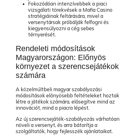
Fokozódóan intenzívebbek a piaci
vizsgálati törekvések a Mafia Casino
stratégiáinak feltárására, mivel a
versenytársak próbálják felfogni és
kiegyensúlyozni a cég sebes
térnyerését.
Rendeleti módosítások
Magyarországon: Előnyös
környezet a szerencsejátékok
számára
A közelmúltbeli magyar szabályozási
módosítások előnyösebb feltételeket hoztak
létre a játékok számára, elősegítve mind az
innovációt, mind a piacra lépést.
Az új szerencsejáték-szabályozás várhatóan
növeli a versenyt, és arra bátorítja a
szolgáltatók, hogy fejlesszék ajánlataikat.