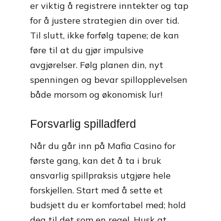
er viktig å registrere inntekter og tap
for å justere strategien din over tid.
Til slutt, ikke forfølg tapene; de kan
føre til at du gjør impulsive
avgjørelser. Følg planen din, nyt
spenningen og bevar spillopplevelsen
både morsom og økonomisk lur!
Forsvarlig spilladferd
Når du går inn på Mafia Casino for
første gang, kan det å ta i bruk
ansvarlig spillpraksis utgjøre hele
forskjellen. Start med å sette et
budsjett du er komfortabel med; hold
deg til det som en regel. Husk at