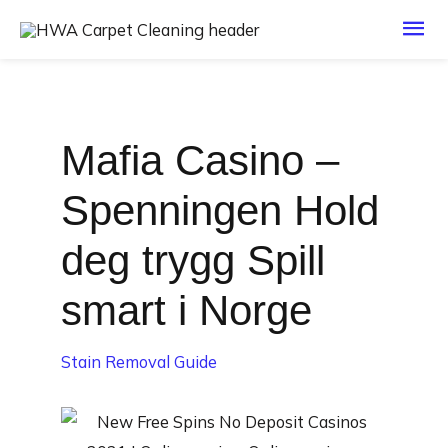
Mai
Me
Mafia Casino –
Spenningen Hold
deg trygg Spill
smart i Norge
Stain Removal Guide