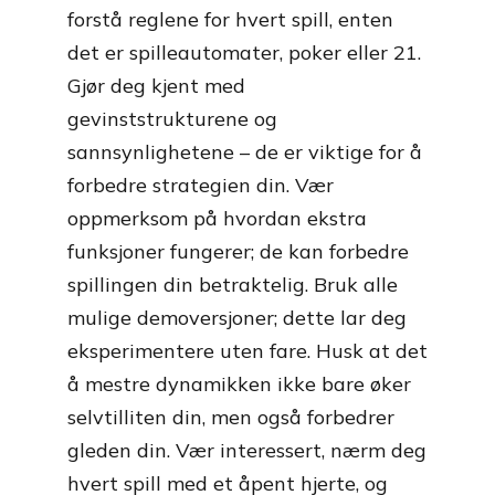
forstå reglene for hvert spill, enten
det er spilleautomater, poker eller 21.
Gjør deg kjent med
gevinststrukturene og
sannsynlighetene – de er viktige for å
forbedre strategien din. Vær
oppmerksom på hvordan ekstra
funksjoner fungerer; de kan forbedre
spillingen din betraktelig. Bruk alle
mulige demoversjoner; dette lar deg
eksperimentere uten fare. Husk at det
å mestre dynamikken ikke bare øker
selvtilliten din, men også forbedrer
gleden din. Vær interessert, nærm deg
hvert spill med et åpent hjerte, og