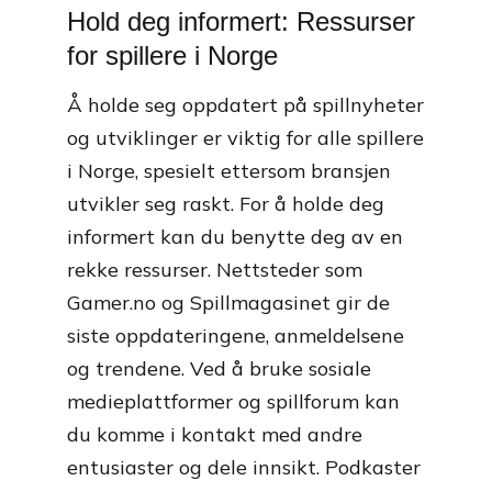
Hold deg informert: Ressurser
for spillere i Norge
Å holde seg oppdatert på spillnyheter
og utviklinger er viktig for alle spillere
i Norge, spesielt ettersom bransjen
utvikler seg raskt. For å holde deg
informert kan du benytte deg av en
rekke ressurser. Nettsteder som
Gamer.no og Spillmagasinet gir de
siste oppdateringene, anmeldelsene
og trendene. Ved å bruke sosiale
medieplattformer og spillforum kan
du komme i kontakt med andre
entusiaster og dele innsikt. Podkaster