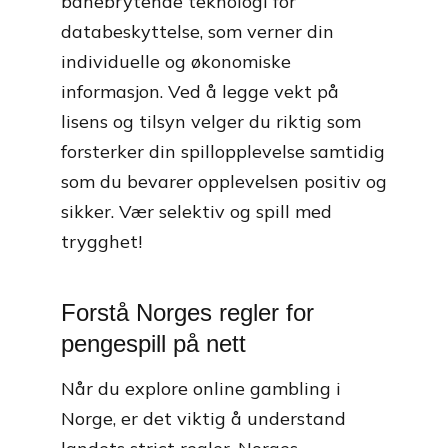
banebrytende teknologi for
databeskyttelse, som verner din
individuelle og økonomiske
informasjon. Ved å legge vekt på
lisens og tilsyn velger du riktig som
forsterker din spillopplevelse samtidig
som du bevarer opplevelsen positiv og
sikker. Vær selektiv og spill med
trygghet!
Forstå Norges regler for
pengespill på nett
Når du explore online gambling i
Norge, er det viktig å understand