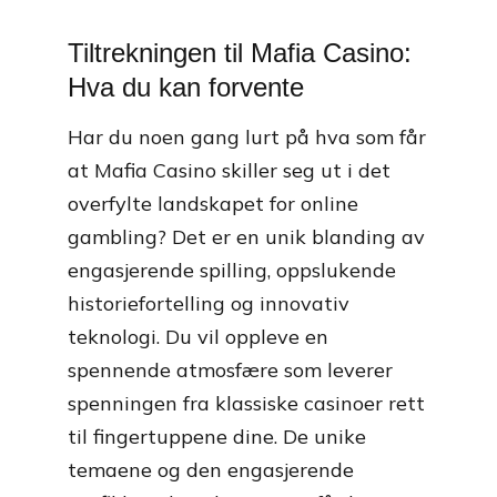
Tiltrekningen til Mafia Casino:
Hva du kan forvente
Har du noen gang lurt på hva som får
at Mafia Casino skiller seg ut i det
overfylte landskapet for online
gambling? Det er en unik blanding av
engasjerende spilling, oppslukende
historiefortelling og innovativ
teknologi. Du vil oppleve en
spennende atmosfære som leverer
spenningen fra klassiske casinoer rett
til fingertuppene dine. De unike
temaene og den engasjerende