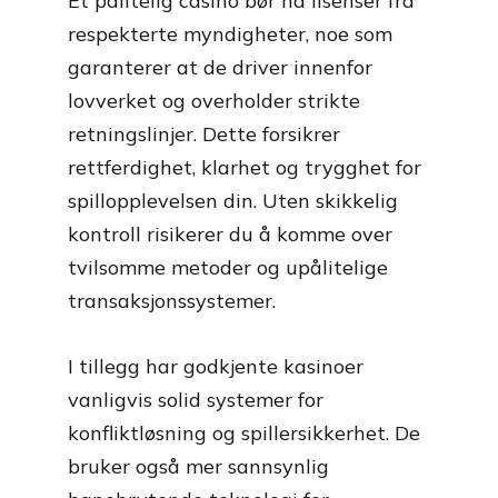
Et pålitelig casino bør ha lisenser fra
respekterte myndigheter, noe som
garanterer at de driver innenfor
lovverket og overholder strikte
retningslinjer. Dette forsikrer
rettferdighet, klarhet og trygghet for
spillopplevelsen din. Uten skikkelig
kontroll risikerer du å komme over
tvilsomme metoder og upålitelige
transaksjonssystemer.
I tillegg har godkjente kasinoer
vanligvis solid systemer for
konfliktløsning og spillersikkerhet. De
bruker også mer sannsynlig