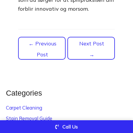
forblir innovativ og morsom.
Post
←
Previous
Next Post
navigation
Post
→
Categories
Carpet Cleaning
Stain Removal Guide
Call Us
Stain Removal Worksheets