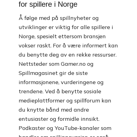
for spillere i Norge
Å følge med på spillnyheter og
utviklinger er viktig for alle spillere i
Norge, spesielt ettersom bransjen
vokser raskt. For å være informert kan
du benytte deg av en rekke ressurser.
Nettsteder som Gamer.no og
Spillmagasinet gir de siste
informasjonene, vurderingene og
trendene. Ved å benytte sosiale
medieplattformer og spillforum kan
du knytte bånd med andre
entusiaster og formidle innsikt.
Podkaster og YouTube-kanaler som