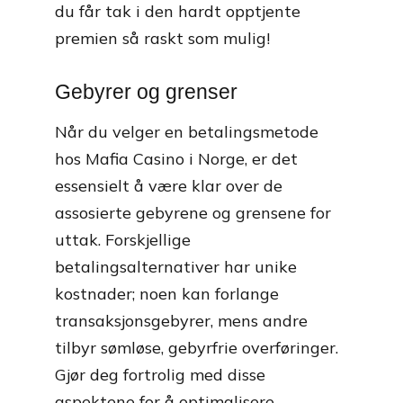
du får tak i den hardt opptjente
premien så raskt som mulig!
Gebyrer og grenser
Når du velger en betalingsmetode
hos Mafia Casino i Norge, er det
essensielt å være klar over de
assosierte gebyrene og grensene for
uttak. Forskjellige
betalingsalternativer har unike
kostnader; noen kan forlange
transaksjonsgebyrer, mens andre
tilbyr sømløse, gebyrfrie overføringer.
Gjør deg fortrolig med disse
aspektene for å optimalisere