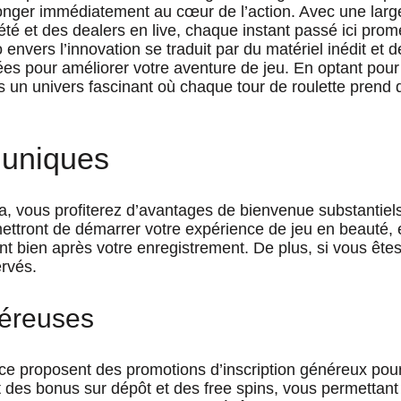
 plonger immédiatement au cœur de l’action. Avec une lar
té et des dealers en live, chaque instant passé ici prom
nvers l’innovation se traduit par du matériel inédit et d
s pour améliorer votre aventure de jeu. En optant pour
 un univers fascinant où chaque tour de roulette prend d
 uniques
ia, vous profiterez d’avantages de bienvenue substantiels
mettront de démarrer votre expérience de jeu en beauté,
nt bien après votre enregistrement. De plus, si vous êtes
ervés.
néreuses
e proposent des promotions d’inscription généreux pou
 des bonus sur dépôt et des free spins, vous permettan