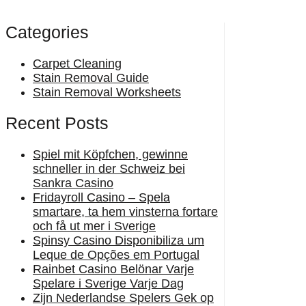
Categories
Carpet Cleaning
Stain Removal Guide
Stain Removal Worksheets
Recent Posts
Spiel mit Köpfchen, gewinne
schneller in der Schweiz bei
Sankra Casino
Fridayroll Casino – Spela
smartare, ta hem vinsterna fortare
och få ut mer i Sverige
Spinsy Casino Disponibiliza um
Leque de Opções em Portugal
Rainbet Casino Belönar Varje
Spelare i Sverige Varje Dag
Zijn Nederlandse Spelers Gek op