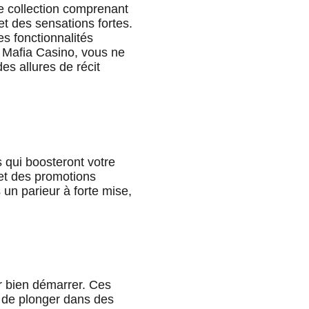
ge collection comprenant
et des sensations fortes.
es fonctionnalités
 Mafia Casino, vous ne
es allures de récit
 qui boosteront votre
 et des promotions
 un parieur à forte mise,
r bien démarrer. Ces
t de plonger dans des