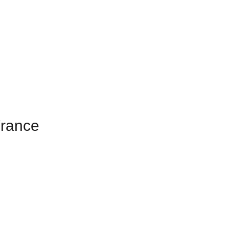
France