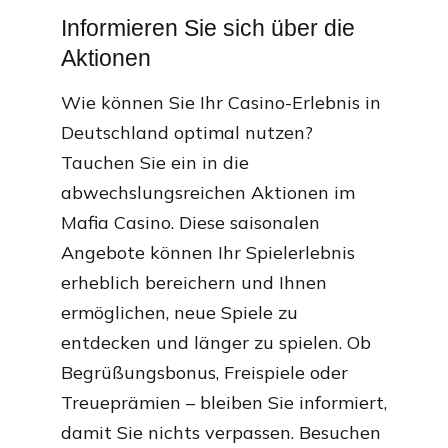
Informieren Sie sich über die
Aktionen
Wie können Sie Ihr Casino-Erlebnis in
Deutschland optimal nutzen?
Tauchen Sie ein in die
abwechslungsreichen Aktionen im
Mafia Casino. Diese saisonalen
Angebote können Ihr Spielerlebnis
erheblich bereichern und Ihnen
ermöglichen, neue Spiele zu
entdecken und länger zu spielen. Ob
Begrüßungsbonus, Freispiele oder
Treueprämien – bleiben Sie informiert,
damit Sie nichts verpassen. Besuchen