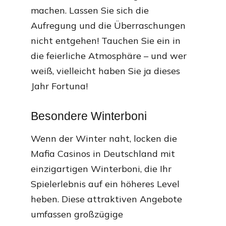
machen. Lassen Sie sich die
Aufregung und die Überraschungen
nicht entgehen! Tauchen Sie ein in
die feierliche Atmosphäre – und wer
weiß, vielleicht haben Sie ja dieses
Jahr Fortuna!
Besondere Winterboni
Wenn der Winter naht, locken die
Mafia Casinos in Deutschland mit
einzigartigen Winterboni, die Ihr
Spielerlebnis auf ein höheres Level
heben. Diese attraktiven Angebote
umfassen großzügige