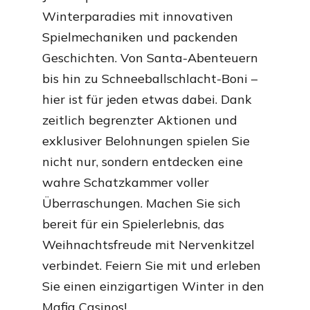
Winterparadies mit innovativen
Spielmechaniken und packenden
Geschichten. Von Santa-Abenteuern
bis hin zu Schneeballschlacht-Boni –
hier ist für jeden etwas dabei. Dank
zeitlich begrenzter Aktionen und
exklusiver Belohnungen spielen Sie
nicht nur, sondern entdecken eine
wahre Schatzkammer voller
Überraschungen. Machen Sie sich
bereit für ein Spielerlebnis, das
Weihnachtsfreude mit Nervenkitzel
verbindet. Feiern Sie mit und erleben
Sie einen einzigartigen Winter in den
Mafia Casinos!