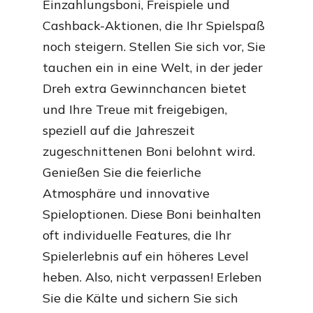
Einzahlungsboni, Freispiele und
Cashback-Aktionen, die Ihr Spielspaß
noch steigern. Stellen Sie sich vor, Sie
tauchen ein in eine Welt, in der jeder
Dreh extra Gewinnchancen bietet
und Ihre Treue mit freigebigen,
speziell auf die Jahreszeit
zugeschnittenen Boni belohnt wird.
Genießen Sie die feierliche
Atmosphäre und innovative
Spieloptionen. Diese Boni beinhalten
oft individuelle Features, die Ihr
Spielerlebnis auf ein höheres Level
heben. Also, nicht verpassen! Erleben
Sie die Kälte und sichern Sie sich