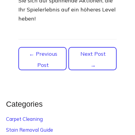
Sie sich auf spannende Aktionen, die
Ihr Spielerlebnis auf ein höheres Level
heben!
Post
←
Previous
Next Post
navigation
Post
→
Categories
Carpet Cleaning
Stain Removal Guide