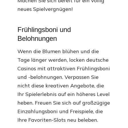
Machen Sie sich bereit für ein völlig
neues Spielvergnügen!
Frühlingsboni und
Belohnungen
Wenn die Blumen blühen und die
Tage länger werden, locken deutsche
Casinos mit attraktiven Frühlingsboni
und -belohnungen. Verpassen Sie
nicht diese kreativen Angebote, die
Ihr Spielerlebnis auf ein höheres Level
heben. Freuen Sie sich auf großzügige
Einzahlungsboni und Freispiele, die
Ihre Favoriten-Slots neu beleben.