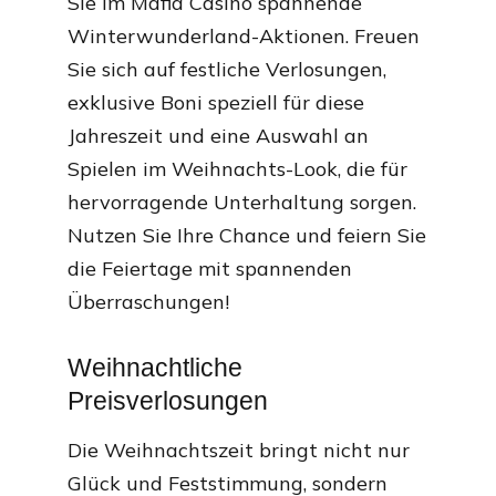
Sie im Mafia Casino spannende
Winterwunderland-Aktionen. Freuen
Sie sich auf festliche Verlosungen,
exklusive Boni speziell für diese
Jahreszeit und eine Auswahl an
Spielen im Weihnachts-Look, die für
hervorragende Unterhaltung sorgen.
Nutzen Sie Ihre Chance und feiern Sie
die Feiertage mit spannenden
Überraschungen!
Weihnachtliche
Preisverlosungen
Die Weihnachtszeit bringt nicht nur
Glück und Feststimmung, sondern