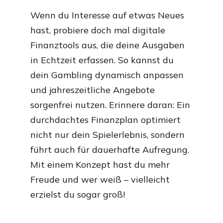
Wenn du Interesse auf etwas Neues
hast, probiere doch mal digitale
Finanztools aus, die deine Ausgaben
in Echtzeit erfassen. So kannst du
dein Gambling dynamisch anpassen
und jahreszeitliche Angebote
sorgenfrei nutzen. Erinnere daran: Ein
durchdachtes Finanzplan optimiert
nicht nur dein Spielerlebnis, sondern
führt auch für dauerhafte Aufregung.
Mit einem Konzept hast du mehr
Freude und wer weiß – vielleicht
erzielst du sogar groß!