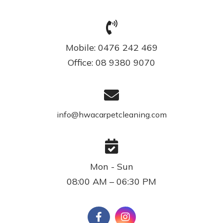
Mobile:
0476 242 469
Office:
08 9380 9070
info@hwacarpetcleaning.com
Mon - Sun
08:00 AM – 06:30 PM