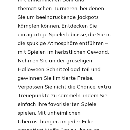
thematischen Turnieren, bei denen
Sie um beeindruckende Jackpots
kämpfen können. Entdecken Sie
einzigartige Spielerlebnisse, die Sie in
die spukige Atmosphäre entführen –
mit Spielen im herbstlichen Gewand.
Nehmen Sie an der gruseligen
Halloween-Schnitzeljagd teil und
gewinnen Sie limitierte Preise.
Verpassen Sie nicht die Chance, extra
Treuepunkte zu sammeln, indem Sie
einfach Ihre favorisierten Spiele
spielen. Mit unheimlichen
Überraschungen an jeder Ecke