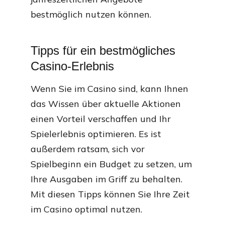
bestmöglich nutzen können.
Tipps für ein bestmögliches
Casino-Erlebnis
Wenn Sie im Casino sind, kann Ihnen
das Wissen über aktuelle Aktionen
einen Vorteil verschaffen und Ihr
Spielerlebnis optimieren. Es ist
außerdem ratsam, sich vor
Spielbeginn ein Budget zu setzen, um
Ihre Ausgaben im Griff zu behalten.
Mit diesen Tipps können Sie Ihre Zeit
im Casino optimal nutzen.