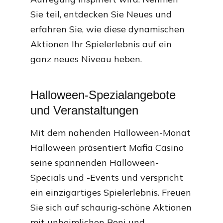
Sie teil, entdecken Sie Neues und
erfahren Sie, wie diese dynamischen
Aktionen Ihr Spielerlebnis auf ein
ganz neues Niveau heben.
Halloween-Spezialangebote
und Veranstaltungen
Mit dem nahenden Halloween-Monat
Halloween präsentiert Mafia Casino
seine spannenden Halloween-
Specials und -Events und verspricht
ein einzigartiges Spielerlebnis. Freuen
Sie sich auf schaurig-schöne Aktionen
mit unheimlichen Boni und