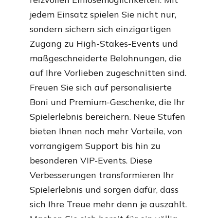
jedem Einsatz spielen Sie nicht nur,
sondern sichern sich einzigartigen
Zugang zu High-Stakes-Events und
maßgeschneiderte Belohnungen, die
auf Ihre Vorlieben zugeschnitten sind.
Freuen Sie sich auf personalisierte
Boni und Premium-Geschenke, die Ihr
Spielerlebnis bereichern. Neue Stufen
bieten Ihnen noch mehr Vorteile, von
vorrangigem Support bis hin zu
besonderen VIP-Events. Diese
Verbesserungen transformieren Ihr
Spielerlebnis und sorgen dafür, dass
sich Ihre Treue mehr denn je auszahlt.