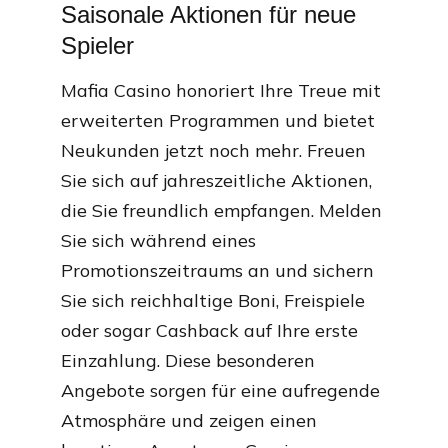
Saisonale Aktionen für neue
Spieler
Mafia Casino honoriert Ihre Treue mit
erweiterten Programmen und bietet
Neukunden jetzt noch mehr. Freuen
Sie sich auf jahreszeitliche Aktionen,
die Sie freundlich empfangen. Melden
Sie sich während eines
Promotionszeitraums an und sichern
Sie sich reichhaltige Boni, Freispiele
oder sogar Cashback auf Ihre erste
Einzahlung. Diese besonderen
Angebote sorgen für eine aufregende
Atmosphäre und zeigen einen