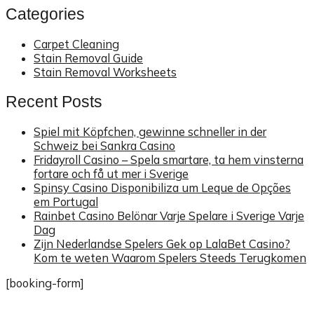
Categories
Carpet Cleaning
Stain Removal Guide
Stain Removal Worksheets
Recent Posts
Spiel mit Köpfchen, gewinne schneller in der
Schweiz bei Sankra Casino
Fridayroll Casino – Spela smartare, ta hem vinsterna
fortare och få ut mer i Sverige
Spinsy Casino Disponibiliza um Leque de Opções
em Portugal
Rainbet Casino Belönar Varje Spelare i Sverige Varje
Dag
Zijn Nederlandse Spelers Gek op LalaBet Casino?
Kom te weten Waarom Spelers Steeds Terugkomen
[booking-form]