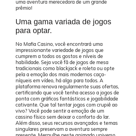
uma aventura merecedora de um grande
prêmio!
Uma gama variada de jogos
para optar.
No Mafia Casino, você encontrará uma
impressionante variedade de jogos que
cumprem a todos os gostos e níveis de
habilidade. Seja você fã de jogos de mesa
tradicionais como blackjack e roleta ou opte
pela a emoção dos mais modernos caça-
níqueis em vídeo, há algo para todos. A
plataforma renova regularmente suas ofertas,
certificando que você tenha acesso a jogos de
ponta com gráficos fantásticos e jogabilidade
cativante. Que tal tentar jogos com crupiê ao
vivo? Você pode sentir a emoção de um
cassino físico sem deixar o conforto do lar.
Além disso, seus recursos avançados e temas
singulares preservam a aventura sempre
presente. Mergulhe neste animado universo