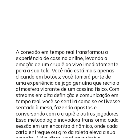
A conexão em tempo real transformou a
experiência de cassino online, levando a
emoção de um crupiê ao vivo imediatamente
para a sua tela. Você não está mais apenas
clicando em botões; você tomará parte de
uma experiência de jogo genuína que recria a
atmosfera vibrante de um cassino físico. Com
streams em alta definição e comunicação em
tempo real, você se sentirá como se estivesse
sentado à mesa, fazendo apostas e
conversando com o crupiê e outros jogadores.
Essa metodologia inovadora transforma cada
sessão em um encontro dinâmico, onde cada
carta entregue ou giro da roleta eleva a sua