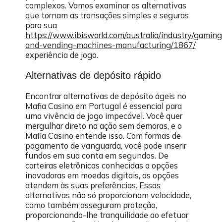
complexos. Vamos examinar as alternativas
que tornam as transações simples e seguras
para sua
https://www.ibisworld.com/australia/industry/gaming
and-vending-machines-manufacturing/1867/
experiência de jogo.
Alternativas de depósito rápido
Encontrar alternativas de depósito ágeis no
Mafia Casino em Portugal é essencial para
uma vivência de jogo impecável. Você quer
mergulhar direto na ação sem demoras, e o
Mafia Casino entende isso. Com formas de
pagamento de vanguarda, você pode inserir
fundos em sua conta em segundos. De
carteiras eletrônicas conhecidas a opções
inovadoras em moedas digitais, as opções
atendem às suas preferências. Essas
alternativas não só proporcionam velocidade,
como também asseguram proteção,
proporcionando-lhe tranquilidade ao efetuar