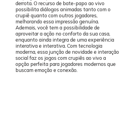
derrota. O recurso de bate-papo ao vivo
possibilita diálogos animadas tanto com o
crupiê quanto com outros jogadores,
melhorando essa impressão genuína.
Ademais, você tem a possibilidade de
aproveitar a ação no conforto da sua casa,
enquanto ainda integra de uma experiência
interativa e interativa. Com tecnologia
moderna, essa junção de novidade e interação
social faz os jogos com crupiês ao vivo a
opção perfeita para jogadores modernos que
buscam emoção e conexão.