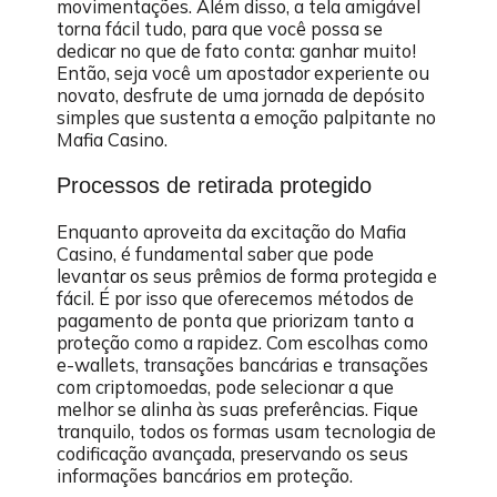
movimentações. Além disso, a tela amigável
torna fácil tudo, para que você possa se
dedicar no que de fato conta: ganhar muito!
Então, seja você um apostador experiente ou
novato, desfrute de uma jornada de depósito
simples que sustenta a emoção palpitante no
Mafia Casino.
Processos de retirada protegido
Enquanto aproveita da excitação do Mafia
Casino, é fundamental saber que pode
levantar os seus prêmios de forma protegida e
fácil. É por isso que oferecemos métodos de
pagamento de ponta que priorizam tanto a
proteção como a rapidez. Com escolhas como
e-wallets, transações bancárias e transações
com criptomoedas, pode selecionar a que
melhor se alinha às suas preferências. Fique
tranquilo, todos os formas usam tecnologia de
codificação avançada, preservando os seus
informações bancários em proteção.