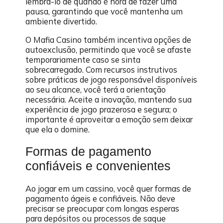
lembrá-lo de quando é hora de fazer uma
pausa, garantindo que você mantenha um
ambiente divertido.
O Mafia Casino também incentiva opções de
autoexclusão, permitindo que você se afaste
temporariamente caso se sinta
sobrecarregado. Com recursos instrutivos
sobre práticas de jogo responsável disponíveis
ao seu alcance, você terá a orientação
necessária. Aceite a inovação, mantendo sua
experiência de jogo prazerosa e segura; o
importante é aproveitar a emoção sem deixar
que ela o domine.
Formas de pagamento
confiáveis e convenientes
Ao jogar em um cassino, você quer formas de
pagamento ágeis e confiáveis. Não deve
precisar se preocupar com longas esperas
para depósitos ou processos de saque