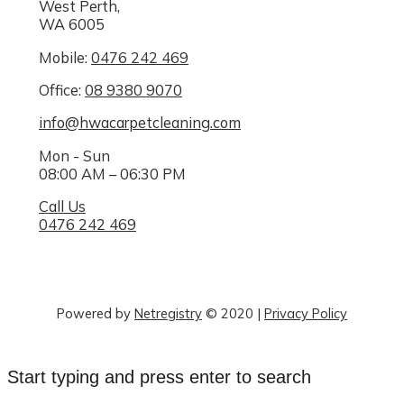
West Perth,
WA 6005
Mobile:
0476 242 469
Office:
08 9380 9070
info@hwacarpetcleaning.com
Mon - Sun
08:00 AM – 06:30 PM
Call Us
0476 242 469
Powered by
Netregistry
© 2020
|
Privacy Policy
Start typing and press enter to search