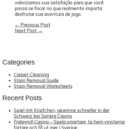
valorizamos sua satisfação para que você
possa se focar no que realmente importa:
desfrutar sua aventura de jogo.
Post
←
Previous Post
Next Post
→
navigation
Categories
Carpet Cleaning
Stain Removal Guide
Stain Removal Worksheets
Recent Posts
Spiel mit Köpfchen, gewinne schneller in der
Schweiz bei Sankra Casino
Fridayroll Casino – Spela smartare, ta hem vinsterna
fortare och få ut mer i Sverige