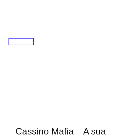
Skip
to
content
Main
Menu
Cassino Mafia – A sua