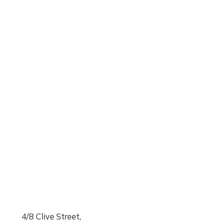
4/8 Clive Street,