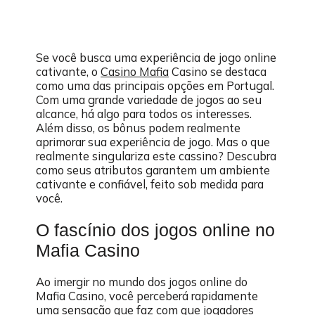
Se você busca uma experiência de jogo online
cativante, o
Casino Mafia
Casino se destaca
como uma das principais opções em Portugal.
Com uma grande variedade de jogos ao seu
alcance, há algo para todos os interesses.
Além disso, os bônus podem realmente
aprimorar sua experiência de jogo. Mas o que
realmente singulariza este cassino? Descubra
como seus atributos garantem um ambiente
cativante e confiável, feito sob medida para
você.
O fascínio dos jogos online no
Mafia Casino
Ao imergir no mundo dos jogos online do
Mafia Casino, você perceberá rapidamente
uma sensação que faz com que jogadores