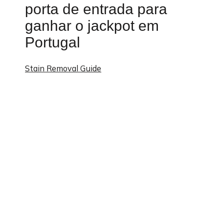
porta de entrada para
ganhar o jackpot em
Portugal
Stain Removal Guide