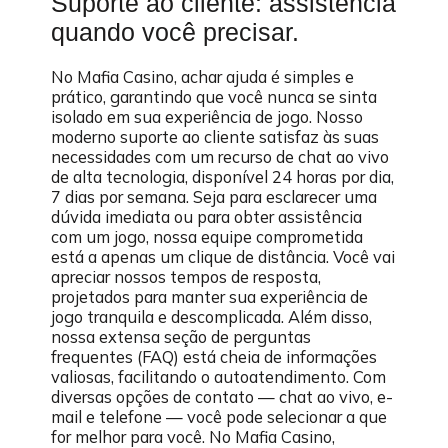
Suporte ao cliente: assistência
quando você precisar.
No Mafia Casino, achar ajuda é simples e
prático, garantindo que você nunca se sinta
isolado em sua experiência de jogo. Nosso
moderno suporte ao cliente satisfaz às suas
necessidades com um recurso de chat ao vivo
de alta tecnologia, disponível 24 horas por dia,
7 dias por semana. Seja para esclarecer uma
dúvida imediata ou para obter assistência
com um jogo, nossa equipe comprometida
está a apenas um clique de distância. Você vai
apreciar nossos tempos de resposta,
projetados para manter sua experiência de
jogo tranquila e descomplicada. Além disso,
nossa extensa seção de perguntas
frequentes (FAQ) está cheia de informações
valiosas, facilitando o autoatendimento. Com
diversas opções de contato — chat ao vivo, e-
mail e telefone — você pode selecionar a que
for melhor para você. No Mafia Casino,