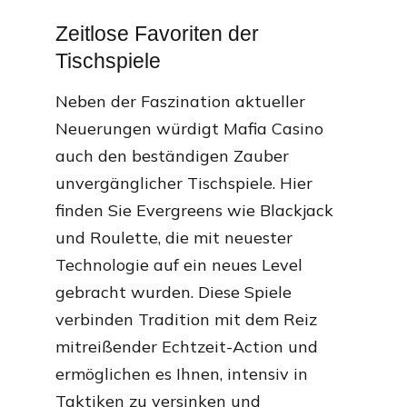
Zeitlose Favoriten der
Tischspiele
Neben der Faszination aktueller
Neuerungen würdigt Mafia Casino
auch den beständigen Zauber
unvergänglicher Tischspiele. Hier
finden Sie Evergreens wie Blackjack
und Roulette, die mit neuester
Technologie auf ein neues Level
gebracht wurden. Diese Spiele
verbinden Tradition mit dem Reiz
mitreißender Echtzeit-Action und
ermöglichen es Ihnen, intensiv in
Taktiken zu versinken und