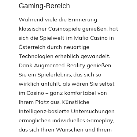
Gaming-Bereich
Während viele die Erinnerung
klassischer Casinospiele genießen, hat
sich die Spielwelt im Mafia Casino in
Österreich durch neuartige
Technologien erheblich gewandelt.
Dank Augmented Reality genießen
Sie ein Spielerlebnis, das sich so
wirklich anfühlt, als wären Sie selbst
im Casino – ganz komfortabel von
Ihrem Platz aus. Künstliche
Intelligenz-basierte Untersuchungen
ermöglichen individuelles Gameplay,
das sich Ihren Wünschen und Ihrem