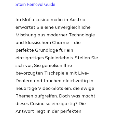
Stain Removal Guide
Im Mafia
casino mafia
in Austria
erwartet Sie eine unvergleichliche
Mischung aus moderner Technologie
und klassischem Charme – die
perfekte Grundlage für ein
einzigartiges Spielerlebnis. Stellen Sie
sich vor, Sie genießen Ihre
bevorzugten Tischspiele mit Live-
Dealern und tauchen gleichzeitig in
neuartige Video-Slots ein, die ewige
Themen aufgreifen. Doch was macht
dieses Casino so einzigartig? Die
Antwort liegt in der perfekten