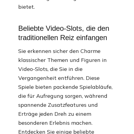
bietet.
Beliebte Video-Slots, die den
traditionellen Reiz einfangen
Sie erkennen sicher den Charme
klassischer Themen und Figuren in
Video-Slots, die Sie in die
Vergangenheit entführen. Diese
Spiele bieten packende Spielabläufe,
die für Aufregung sorgen, während
spannende Zusatzfeatures und
Erträge jeden Dreh zu einem
besonderen Erlebnis machen.
Entdecken Sie einige beliebte