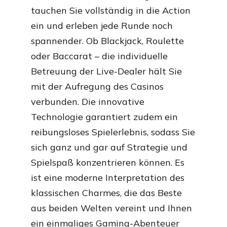
tauchen Sie vollständig in die Action
ein und erleben jede Runde noch
spannender. Ob Blackjack, Roulette
oder Baccarat – die individuelle
Betreuung der Live-Dealer hält Sie
mit der Aufregung des Casinos
verbunden. Die innovative
Technologie garantiert zudem ein
reibungsloses Spielerlebnis, sodass Sie
sich ganz und gar auf Strategie und
Spielspaß konzentrieren können. Es
ist eine moderne Interpretation des
klassischen Charmes, die das Beste
aus beiden Welten vereint und Ihnen
ein einmaliges Gaming-Abenteuer