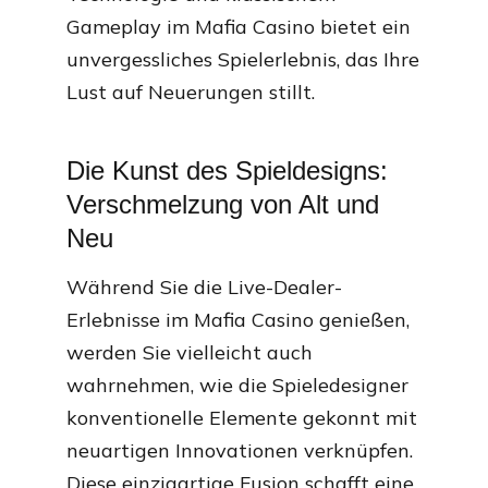
Gameplay im Mafia Casino bietet ein
unvergessliches Spielerlebnis, das Ihre
Lust auf Neuerungen stillt.
Die Kunst des Spieldesigns:
Verschmelzung von Alt und
Neu
Während Sie die Live-Dealer-
Erlebnisse im Mafia Casino genießen,
werden Sie vielleicht auch
wahrnehmen, wie die Spieledesigner
konventionelle Elemente gekonnt mit
neuartigen Innovationen verknüpfen.
Diese einzigartige Fusion schafft eine