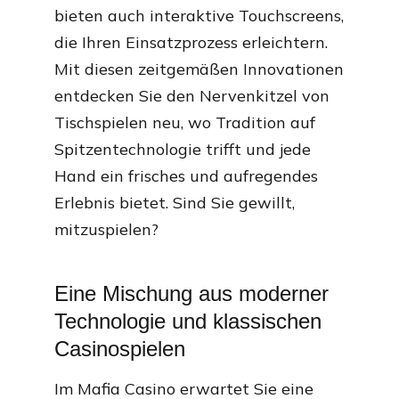
bieten auch interaktive Touchscreens,
die Ihren Einsatzprozess erleichtern.
Mit diesen zeitgemäßen Innovationen
entdecken Sie den Nervenkitzel von
Tischspielen neu, wo Tradition auf
Spitzentechnologie trifft und jede
Hand ein frisches und aufregendes
Erlebnis bietet. Sind Sie gewillt,
mitzuspielen?
Eine Mischung aus moderner
Technologie und klassischen
Casinospielen
Im Mafia Casino erwartet Sie eine