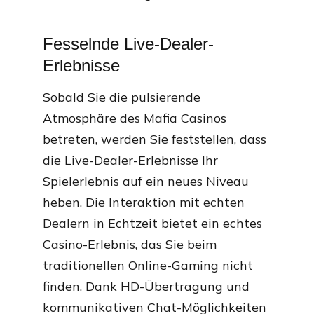
Fesselnde Live-Dealer-
Erlebnisse
Sobald Sie die pulsierende
Atmosphäre des Mafia Casinos
betreten, werden Sie feststellen, dass
die Live-Dealer-Erlebnisse Ihr
Spielerlebnis auf ein neues Niveau
heben. Die Interaktion mit echten
Dealern in Echtzeit bietet ein echtes
Casino-Erlebnis, das Sie beim
traditionellen Online-Gaming nicht
finden. Dank HD-Übertragung und
kommunikativen Chat-Möglichkeiten