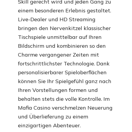
Skill gerecht wird und jeden Gang zu
einem besonderen Erlebnis gestaltet.
Live-Dealer und HD Streaming
bringen den Nervenkitzel klassischer
Tischspiele unmittelbar auf Ihren
Bildschirm und kombinieren so den
Charme vergangener Zeiten mit
fortschrittlichster Technologie. Dank
personalisierbarer Spieloberflächen
können Sie Ihr Spielgefühl ganz nach
Ihren Vorstellungen formen und
behalten stets die volle Kontrolle. Im
Mafia Casino verschmelzen Neuerung
und Überlieferung zu einem
einzigartigen Abenteuer.