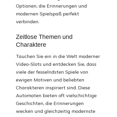
Optionen, die Erinnerungen und
modernen Spielspaß perfekt
verbinden.
Zeitlose Themen und
Charaktere
Tauchen Sie ein in die Welt moderner
Video-Slots und entdecken Sie, dass
viele der fesselndsten Spiele von
ewigen Motiven und beliebten
Charakteren inspiriert sind. Diese
Automaten bieten oft vielschichtige
Geschichten, die Erinnerungen
wecken und gleichzeitig modernste