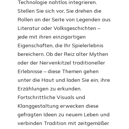
Technologie nahtlos integrieren.
Stellen Sie sich vor, Sie drehen die
Rollen an der Seite von Legenden aus
Literatur oder Volksgeschichten –
jede mit ihren einzigartigen
Eigenschaften, die Ihr Spielerlebnis
bereichern. Ob der Reiz alter Mythen
oder der Nervenkitzel traditioneller
Erlebnisse – diese Themen gehen
unter die Haut und laden Sie ein, ihre
Erzählungen zu erkunden.
Fortschrittliche Visuals und
Klanggestaltung erwecken diese
gefragten Ideen zu neuem Leben und
verbinden Tradition mit zeitgemäßer