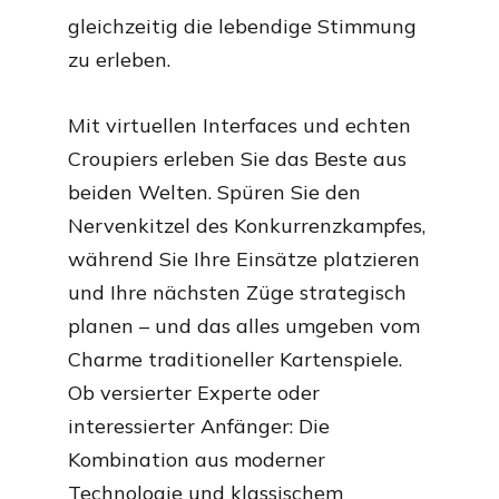
gleichzeitig die lebendige Stimmung
zu erleben.
Mit virtuellen Interfaces und echten
Croupiers erleben Sie das Beste aus
beiden Welten. Spüren Sie den
Nervenkitzel des Konkurrenzkampfes,
während Sie Ihre Einsätze platzieren
und Ihre nächsten Züge strategisch
planen – und das alles umgeben vom
Charme traditioneller Kartenspiele.
Ob versierter Experte oder
interessierter Anfänger: Die
Kombination aus moderner
Technologie und klassischem