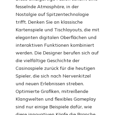
fesselnde Atmosphäre, in der
Nostalgie auf Spitzentechnologie
trifft. Denken Sie an klassische
Kartenspiele und Tischlayouts, die mit
eleganten digitalen Oberflächen und
interaktiven Funktionen kombiniert
werden. Die Designer berufen sich auf
die vielfältige Geschichte der
Casinospiele zurück für die heutigen
Spieler, die sich nach Nervenkitzel
und neuen Erlebnissen streben.
Optimierte Grafiken, mitreißende
Klangwelten und flexibles Gameplay
sind nur einige Beispiele dafür, wie
diese innovativen Köpfe die Branche