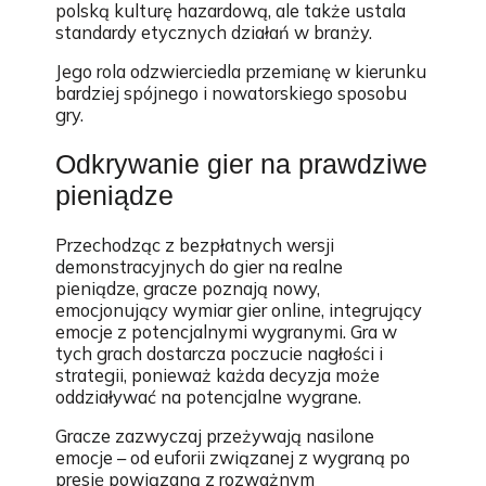
polską kulturę hazardową, ale także ustala
standardy etycznych działań w branży.
Jego rola odzwierciedla przemianę w kierunku
bardziej spójnego i nowatorskiego sposobu
gry.
Odkrywanie gier na prawdziwe
pieniądze
Przechodząc z bezpłatnych wersji
demonstracyjnych do gier na realne
pieniądze, gracze poznają nowy,
emocjonujący wymiar gier online, integrujący
emocje z potencjalnymi wygranymi. Gra w
tych grach dostarcza poczucie nagłości i
strategii, ponieważ każda decyzja może
oddziaływać na potencjalne wygrane.
Gracze zazwyczaj przeżywają nasilone
emocje – od euforii związanej z wygraną po
presję powiązaną z rozważnym