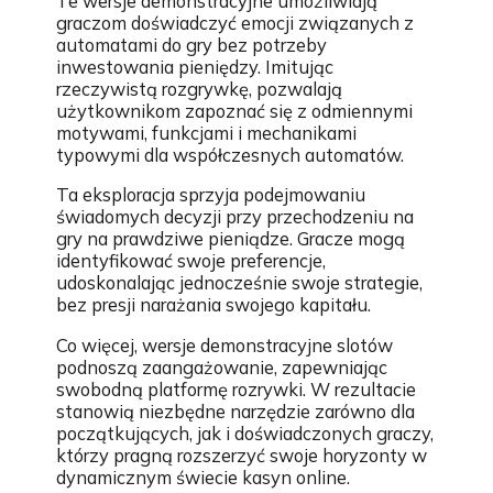
Te wersje demonstracyjne umożliwiają
graczom doświadczyć emocji związanych z
automatami do gry bez potrzeby
inwestowania pieniędzy. Imitując
rzeczywistą rozgrywkę, pozwalają
użytkownikom zapoznać się z odmiennymi
motywami, funkcjami i mechanikami
typowymi dla współczesnych automatów.
Ta eksploracja sprzyja podejmowaniu
świadomych decyzji przy przechodzeniu na
gry na prawdziwe pieniądze. Gracze mogą
identyfikować swoje preferencje,
udoskonalając jednocześnie swoje strategie,
bez presji narażania swojego kapitału.
Co więcej, wersje demonstracyjne slotów
podnoszą zaangażowanie, zapewniając
swobodną platformę rozrywki. W rezultacie
stanowią niezbędne narzędzie zarówno dla
początkujących, jak i doświadczonych graczy,
którzy pragną rozszerzyć swoje horyzonty w
dynamicznym świecie kasyn online.