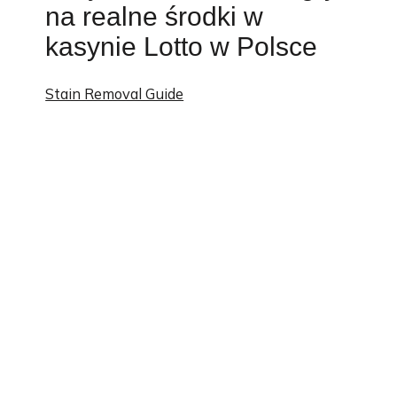
na realne środki w
kasynie Lotto w Polsce
Stain Removal Guide