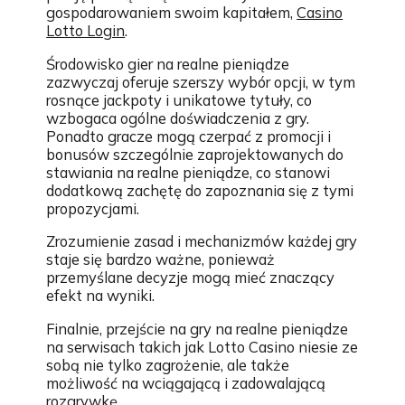
gospodarowaniem swoim kapitałem,
Casino
Lotto Login
.
Środowisko gier na realne pieniądze
zazwyczaj oferuje szerszy wybór opcji, w tym
rosnące jackpoty i unikatowe tytuły, co
wzbogaca ogólne doświadczenia z gry.
Ponadto gracze mogą czerpać z promocji i
bonusów szczególnie zaprojektowanych do
stawiania na realne pieniądze, co stanowi
dodatkową zachętę do zapoznania się z tymi
propozycjami.
Zrozumienie zasad i mechanizmów każdej gry
staje się bardzo ważne, ponieważ
przemyślane decyzje mogą mieć znaczący
efekt na wyniki.
Finalnie, przejście na gry na realne pieniądze
na serwisach takich jak Lotto Casino niesie ze
sobą nie tylko zagrożenie, ale także
możliwość na wciągającą i zadowalającą
rozgrywkę.