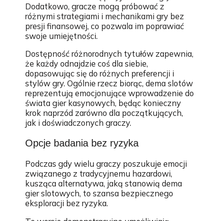
Dodatkowo, gracze mogą próbować z
różnymi strategiami i mechanikami gry bez
presji finansowej, co pozwala im poprawiać
swoje umiejętności.
Dostępność różnorodnych tytułów zapewnia,
że każdy odnajdzie coś dla siebie,
dopasowując się do różnych preferencji i
stylów gry. Ogólnie rzecz biorąc, dema slotów
reprezentują emocjonujące wprowadzenie do
świata gier kasynowych, będąc konieczny
krok naprzód zarówno dla początkujących,
jak i doświadczonych graczy.
Opcje badania bez ryzyka
Podczas gdy wielu graczy poszukuje emocji
związanego z tradycyjnemu hazardowi,
kusząca alternatywa, jaką stanowią dema
gier slotowych, to szansa bezpiecznego
eksploracji bez ryzyka.