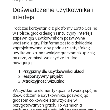
Doświadczenie użytkownika i
interfejs
Podczas korzystania z platformy Lotto Casino
w Polsce, gładki design i intuicyjny interfejs
zapewniają użytkownikom pozytywne
wrażenia z gry. Platforma została dokładnie
zaprojektowana, aby podnieść satysfakcję
użytkownika, pozwalając graczom skupić się
na grze, zamiast walczyć ze trudną
nawigacją.
Przyjazny dla użytkownika układ
Responsywny projekt
Atrakcyjność wizualna
Wszystkie te elementy łącznie tworzą spójne
doświadczenie użytkownika, pozwalając
graczom całkowicie zanurzyć się w
przygotowanych grach. To wzmacnia
zarówno ich satysfakcję, jak i zaangażowanie