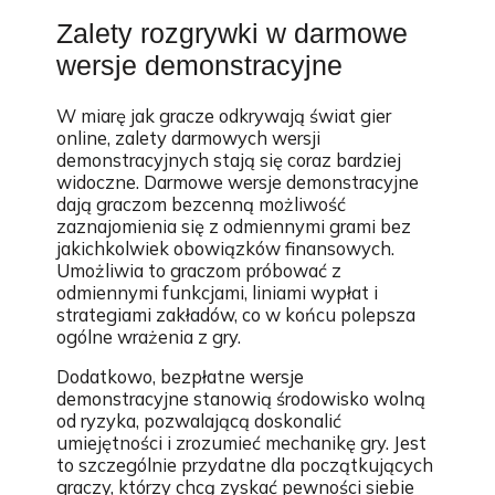
Zalety rozgrywki w darmowe
wersje demonstracyjne
W miarę jak gracze odkrywają świat gier
online, zalety darmowych wersji
demonstracyjnych stają się coraz bardziej
widoczne. Darmowe wersje demonstracyjne
dają graczom bezcenną możliwość
zaznajomienia się z odmiennymi grami bez
jakichkolwiek obowiązków finansowych.
Umożliwia to graczom próbować z
odmiennymi funkcjami, liniami wypłat i
strategiami zakładów, co w końcu polepsza
ogólne wrażenia z gry.
Dodatkowo, bezpłatne wersje
demonstracyjne stanowią środowisko wolną
od ryzyka, pozwalającą doskonalić
umiejętności i zrozumieć mechanikę gry. Jest
to szczególnie przydatne dla początkujących
graczy, którzy chcą zyskać pewności siebie