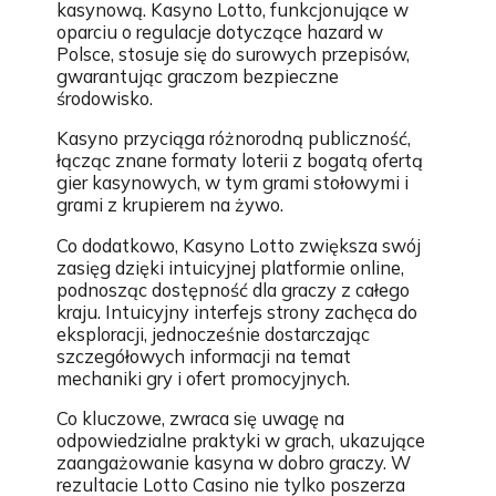
kasynową. Kasyno Lotto, funkcjonujące w
oparciu o regulacje dotyczące hazard w
Polsce, stosuje się do surowych przepisów,
gwarantując graczom bezpieczne
środowisko.
Kasyno przyciąga różnorodną publiczność,
łącząc znane formaty loterii z bogatą ofertą
gier kasynowych, w tym grami stołowymi i
grami z krupierem na żywo.
Co dodatkowo, Kasyno Lotto zwiększa swój
zasięg dzięki intuicyjnej platformie online,
podnosząc dostępność dla graczy z całego
kraju. Intuicyjny interfejs strony zachęca do
eksploracji, jednocześnie dostarczając
szczegółowych informacji na temat
mechaniki gry i ofert promocyjnych.
Co kluczowe, zwraca się uwagę na
odpowiedzialne praktyki w grach, ukazujące
zaangażowanie kasyna w dobro graczy. W
rezultacie Lotto Casino nie tylko poszerza