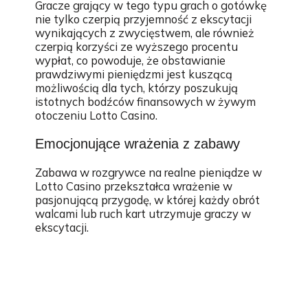
Gracze grający w tego typu grach o gotówkę
nie tylko czerpią przyjemność z ekscytacji
wynikających z zwycięstwem, ale również
czerpią korzyści ze wyższego procentu
wypłat, co powoduje, że obstawianie
prawdziwymi pieniędzmi jest kuszącą
możliwością dla tych, którzy poszukują
istotnych bodźców finansowych w żywym
otoczeniu Lotto Casino.
Emocjonujące wrażenia z zabawy
Zabawa w rozgrywce na realne pieniądze w
Lotto Casino przekształca wrażenie w
pasjonującą przygodę, w której każdy obrót
walcami lub ruch kart utrzymuje graczy w
ekscytacji.