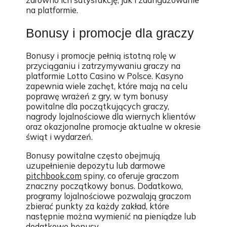
na platformie.
Bonusy i promocje dla graczy
Bonusy i promocje pełnią istotną rolę w
przyciąganiu i zatrzymywaniu graczy na
platformie Lotto Casino w Polsce. Kasyno
zapewnia wiele zachęt, które mają na celu
poprawę wrażeń z gry, w tym bonusy
powitalne dla początkujących graczy,
nagrody lojalnościowe dla wiernych klientów
oraz okazjonalne promocje aktualne w okresie
świąt i wydarzeń.
Bonusy powitalne często obejmują
uzupełnienie depozytu lub darmowe
pitchbook.com
spiny, co oferuje graczom
znaczny początkowy bonus. Dodatkowo,
programy lojalnościowe pozwalają graczom
zbierać punkty za każdy zakład, które
następnie można wymienić na pieniądze lub
dodatkowe bonusy.