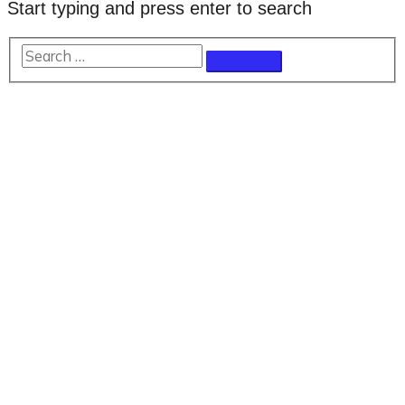
Start typing and press enter to search
Search
…
Scroll
to
Top