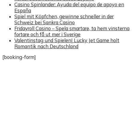
Casino Spinlander: Ayuda del equipo de apoyo en
España
Spiel mit Köpfchen, gewinne schneller in der
Schweiz bei Sankra Casino
Fridayroll Casino – Spela smartare, ta hem vinsterna
fortare och få ut mer i Sverige
Valentinstag und Spielen| Lucky Jet Game holt
Romantik nach Deutschland
[booking-form]