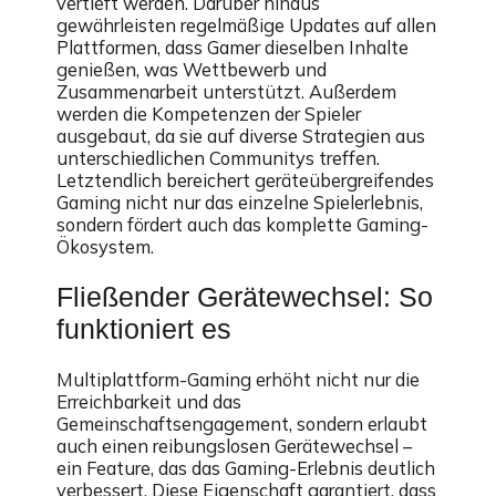
vertieft werden. Darüber hinaus
gewährleisten regelmäßige Updates auf allen
Plattformen, dass Gamer dieselben Inhalte
genießen, was Wettbewerb und
Zusammenarbeit unterstützt. Außerdem
werden die Kompetenzen der Spieler
ausgebaut, da sie auf diverse Strategien aus
unterschiedlichen Communitys treffen.
Letztendlich bereichert geräteübergreifendes
Gaming nicht nur das einzelne Spielerlebnis,
sondern fördert auch das komplette Gaming-
Ökosystem.
Fließender Gerätewechsel: So
funktioniert es
Multiplattform-Gaming erhöht nicht nur die
Erreichbarkeit und das
Gemeinschaftsengagement, sondern erlaubt
auch einen reibungslosen Gerätewechsel –
ein Feature, das das Gaming-Erlebnis deutlich
verbessert. Diese Eigenschaft garantiert, dass