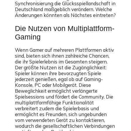
Synchronisierung die Glücksspiellandschaft in
Deutschland maßgeblich verändern. Welche
Änderungen könnten als Nächstes eintreten?
Die Nutzen von Multiplattform-
Gaming
Wenn Gamer auf mehreren Plattformen aktiv
sind, bieten sich ihnen zahlreiche Chancen,
die ihr Spielerlebnis im Gesamten steigern.
Der größte Nutzen ist die Zugänglichkeit:
Spieler können ihre bevorzugten Spiele
jederzeit genießen, egal ob auf Gaming-
Konsole, PC oder Mobilgerät. Diese
Beweglichkeit ermöglicht verlängerte
Spielsessions und fördert die Community. Die
multiplattformfähige Funktionalität
verbreitert zudem die Spielerbasis und
ermöglicht es Freunden, sich ungebunden
vom verwendeten Gerät zu kontaktieren,
wodurch die gesellschaftlichen Verbindungen