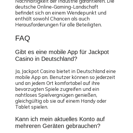
Nachhaltigkeit der Industrie garantieren. Die
deutsche Online-Gaming-Landschaft
befindet sich an einem Wendepunkt und
enthält sowohl Chancen als auch
Herausforderungen für alle Beteiligten.
FAQ
Gibt es eine mobile App für Jackpot
Casino in Deutschland?
Ja, Jackpot Casino bietet in Deutschland eine
mobile App an. Benutzer können so jederzeit
und an jedem Ort komfortabel auf ihre
bevorzugten Spiele zugreifen und ein
nahtloses Spielvergnügen genießen,
gleichgültig ob sie auf einem Handy oder
Tablet spielen.
Kann ich mein aktuelles Konto auf
mehreren Geräten gebrauchen?