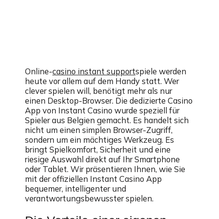
Online-
casino instant support
spiele werden
heute vor allem auf dem Handy statt. Wer
clever spielen will, benötigt mehr als nur
einen Desktop-Browser. Die dedizierte Casino
App von Instant Casino wurde speziell für
Spieler aus Belgien gemacht. Es handelt sich
nicht um einen simplen Browser-Zugriff,
sondern um ein mächtiges Werkzeug. Es
bringt Spielkomfort, Sicherheit und eine
riesige Auswahl direkt auf Ihr Smartphone
oder Tablet. Wir präsentieren Ihnen, wie Sie
mit der offiziellen Instant Casino App
bequemer, intelligenter und
verantwortungsbewusster spielen.