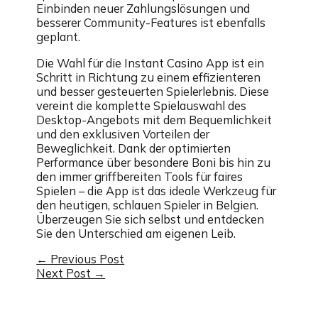
Einbinden neuer Zahlungslösungen und
besserer Community-Features ist ebenfalls
geplant.
Die Wahl für die Instant Casino App ist ein
Schritt in Richtung zu einem effizienteren
und besser gesteuerten Spielerlebnis. Diese
vereint die komplette Spielauswahl des
Desktop-Angebots mit dem Bequemlichkeit
und den exklusiven Vorteilen der
Beweglichkeit. Dank der optimierten
Performance über besondere Boni bis hin zu
den immer griffbereiten Tools für faires
Spielen – die App ist das ideale Werkzeug für
den heutigen, schlauen Spieler in Belgien.
Überzeugen Sie sich selbst und entdecken
Sie den Unterschied am eigenen Leib.
Post
←
Previous Post
Next Post
→
navigation