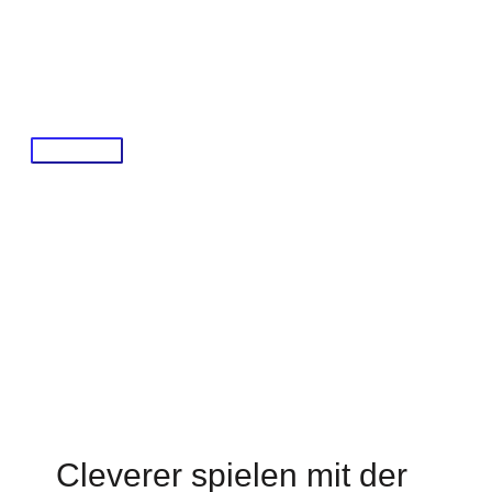
Skip
to
content
Main
Menu
Cleverer spielen mit der