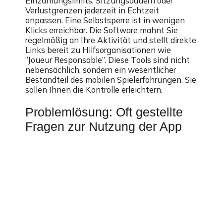
Einzahlungslimits, Sitzungsdauern oder
Verlustgrenzen jederzeit in Echtzeit
anpassen. Eine Selbstsperre ist in wenigen
Klicks erreichbar. Die Software mahnt Sie
regelmäßig an Ihre Aktivität und stellt direkte
Links bereit zu Hilfsorganisationen wie
“Joueur Responsable”. Diese Tools sind nicht
nebensächlich, sondern ein wesentlicher
Bestandteil des mobilen Spielerfahrungen. Sie
sollen Ihnen die Kontrolle erleichtern.
Problemlösung: Oft gestellte
Fragen zur Nutzung der App