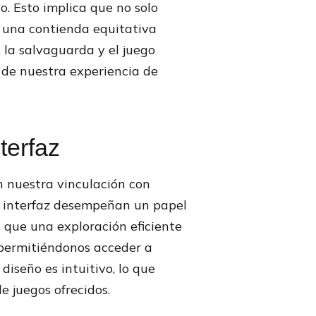
o. Esto implica que no solo
n una contienda equitativa
, la salvaguarda y el juego
 de nuestra experiencia de
terfaz
n nuestra vinculación con
la interfaz desempeñan un papel
s que una exploración eficiente
, permitiéndonos acceder a
diseño es intuitivo, lo que
e juegos ofrecidos.