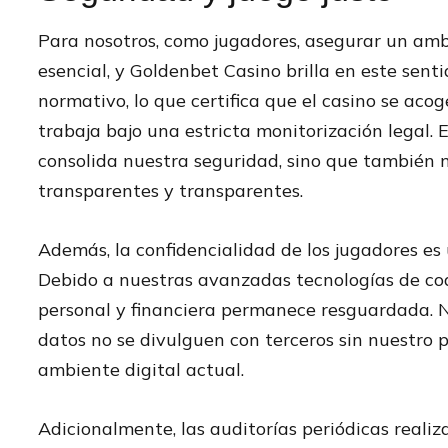
Para nosotros, como jugadores, asegurar un amb
esencial, y Goldenbet Casino brilla en este senti
normativo, lo que certifica que el casino se acog
trabaja bajo una estricta monitorización legal. 
consolida nuestra seguridad, sino que también no
transparentes y transparentes.
Además, la confidencialidad de los jugadores es
Debido a nuestras avanzadas tecnologías de codi
personal y financiera permanece resguardada. N
datos no se divulguen con terceros sin nuestro p
ambiente digital actual.
Adicionalmente, las auditorías periódicas real