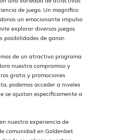
on una variedad de atractivas
iencia de juego. Un magnífico
éndonos un emocionante impulso
mite explorar diversos juegos
 posibilidades de ganar.
iamos de un atractivo programa
alora nuestra compromiso y
iros gratis y promociones
sta, podemos acceder a niveles
e se ajustan específicamente a
en nuestra experiencia de
 de comunidad en Goldenbet