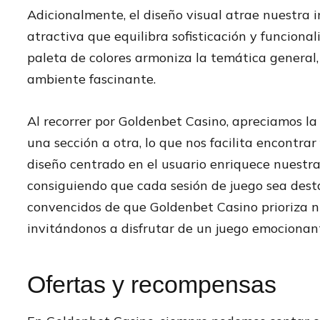
Adicionalmente, el diseño visual atrae nuestra 
atractiva que equilibra sofisticación y funcionali
paleta de colores armoniza la temática general
ambiente fascinante.
Al recorrer por Goldenbet Casino, apreciamos la
una sección a otra, lo que nos facilita encontrar
diseño centrado en el usuario enriquece nuestra
consiguiendo que cada sesión de juego sea desta
convencidos de que Goldenbet Casino prioriza n
invitándonos a disfrutar de un juego emocionan
Ofertas y recompensas