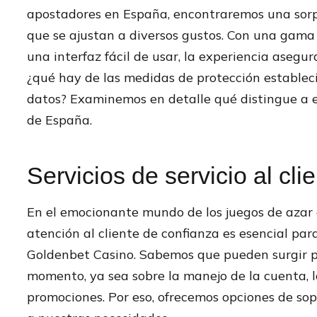
apostadores en España, encontraremos una sor
que se ajustan a diversos gustos. Con una gama
una interfaz fácil de usar, la experiencia asegu
¿qué hay de las medidas de protección establec
datos? Examinemos en detalle qué distingue a e
de España.
Servicios de servicio al cli
En el emocionante mundo de los juegos de azar e
atención al cliente de confianza es esencial par
Goldenbet Casino. Sabemos que pueden surgir p
momento, ya sea sobre la manejo de la cuenta, la
promociones. Por eso, ofrecemos opciones de so