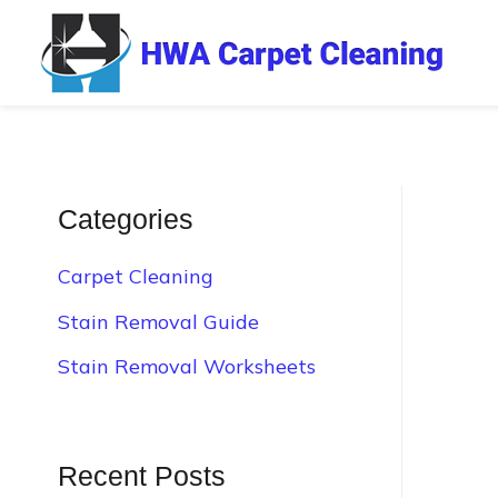
Categories
Carpet Cleaning
Stain Removal Guide
Stain Removal Worksheets
Recent Posts