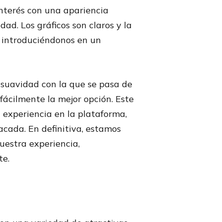
interés con una apariencia
dad. Los gráficos son claros y la
, introduciéndonos en un
 suavidad con la que se pasa de
 fácilmente la mejor opción. Este
 experiencia en la plataforma,
cada. En definitiva, estamos
uestra experiencia,
te.