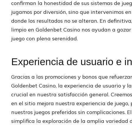
confirman la honestidad de sus sistemas de jueg
jugamos por diversión, sino que intervenimos e
donde los resultados no se alteran. En definitiva
limpio en Goldenbet Casino nos ayudan a gozar
juego con plena serenidad.
Experiencia de usuario e in
Gracias a las promociones y bonos que refuerza
Goldenbet Casino, la experiencia de usuario y 
crucial en nuestra satisfacción general. Creemo
en el sitio mejora nuestra experiencia de juego
nuestros juegos preferidos sin complicaciones. El 
simplifica la exploración de la amplia variedad d