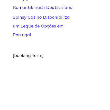
Romantik nach Deutschland
Spinsy Casino Disponibiliza
um Leque de Opções em
Portugal
[booking-form]