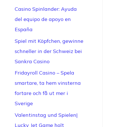
Casino Spinlander: Ayuda
del equipo de apoyo en
España
Spiel mit Köpfchen, gewinne
schneller in der Schweiz bei
Sankra Casino
Fridayroll Casino – Spela
smartare, ta hem vinsterna
fortare och få ut mer i
Sverige
Valentinstag und Spielen|
Lucky Jet Game holt