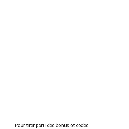
Pour tirer parti des bonus et codes