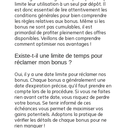
limite leur utilisation à un seul par dépôt. Il
est donc essentiel de lire attentivement les
conditions générales pour bien comprendre
les règles relatives aux bonus. Même si les
bonus ne sont pas cumulables, il est
primordial de profiter pleinement des offres
disponibles. Veillons de bien comprendre
comment optimiser nos avantages !
Existe-t-il une limite de temps pour
réclamer mon bonus ?
Oui, il y a une date limite pour réclamer nos
bonus. Chaque bonus a généralement une
date d’expiration précise, qu’il faut prendre en
compte lors de la procédure. Si vous ne faites
rien avant cette date, vous risquez de perdre
votre bonus. Se tenir informé de ces
échéances vous permet de maximiser vos
gains potentiels. Adoptons la pratique de
vérifier les détails de chaque bonus pour ne
rien manquer !