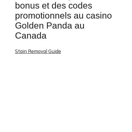
bonus et des codes
promotionnels au casino
Golden Panda au
Canada
Stain Removal Guide