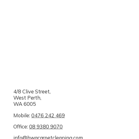
4/8 Clive Street,
West Perth,
WA 6005
Mobile:
0476 242 469
Office:
08 9380 9070
info@hwacarpetcleaning.com