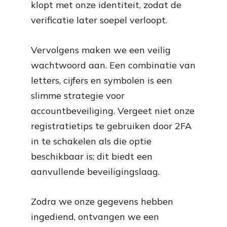
klopt met onze identiteit, zodat de
verificatie later soepel verloopt.
Vervolgens maken we een veilig
wachtwoord aan. Een combinatie van
letters, cijfers en symbolen is een
slimme strategie voor
accountbeveiliging. Vergeet niet onze
registratietips te gebruiken door 2FA
in te schakelen als die optie
beschikbaar is; dit biedt een
aanvullende beveiligingslaag.
Zodra we onze gegevens hebben
ingediend, ontvangen we een