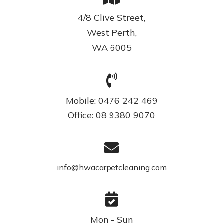
4/8 Clive Street,
West Perth,
WA 6005
Mobile:
0476 242 469
Office:
08 9380 9070
info@hwacarpetcleaning.com
Mon - Sun