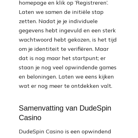
homepage en klik op ‘Registreren’.
Laten we samen de initiële stap
zetten. Nadat je je individuele
gegevens hebt ingevuld en een sterk
wachtwoord hebt gekozen, is het tijd
om je identiteit te verifiëren. Maar
dat is nog maar het startpunt; er
staan je nog veel opwindende games
en beloningen. Laten we eens kijken
wat er nog meer te ontdekken valt.
Samenvatting van DudeSpin
Casino
DudeSpin Casino is een opwindend