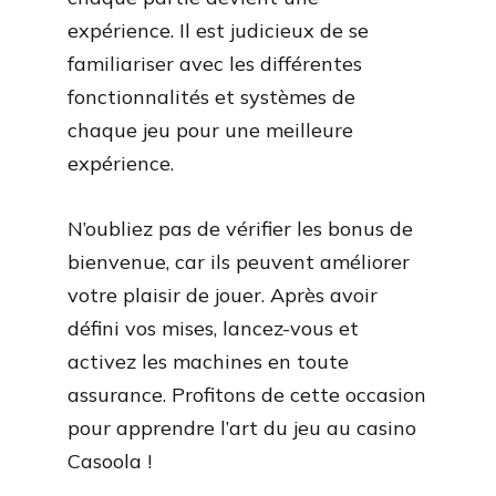
expérience. Il est judicieux de se
familiariser avec les différentes
fonctionnalités et systèmes de
chaque jeu pour une meilleure
expérience.
N’oubliez pas de vérifier les bonus de
bienvenue, car ils peuvent améliorer
votre plaisir de jouer. Après avoir
défini vos mises, lancez-vous et
activez les machines en toute
assurance. Profitons de cette occasion
pour apprendre l’art du jeu au casino
Casoola !