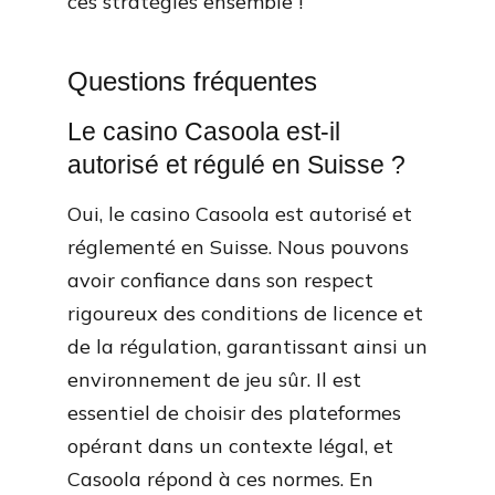
ces stratégies ensemble !
Questions fréquentes
Le casino Casoola est-il
autorisé et régulé en Suisse ?
Oui, le casino Casoola est autorisé et
réglementé en Suisse. Nous pouvons
avoir confiance dans son respect
rigoureux des conditions de licence et
de la régulation, garantissant ainsi un
environnement de jeu sûr. Il est
essentiel de choisir des plateformes
opérant dans un contexte légal, et
Casoola répond à ces normes. En