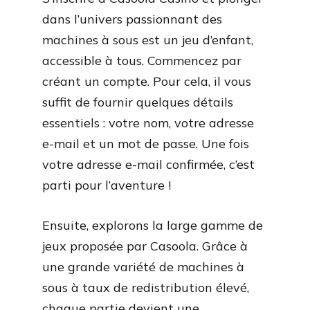
dans l’univers passionnant des
machines à sous est un jeu d’enfant,
accessible à tous. Commencez par
créant un compte. Pour cela, il vous
suffit de fournir quelques détails
essentiels : votre nom, votre adresse
e-mail et un mot de passe. Une fois
votre adresse e-mail confirmée, c’est
parti pour l’aventure !
Ensuite, explorons la large gamme de
jeux proposée par Casoola. Grâce à
une grande variété de machines à
sous à taux de redistribution élevé,
chaque partie devient une