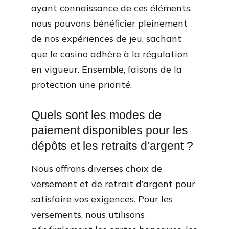
ayant connaissance de ces éléments,
nous pouvons bénéficier pleinement
de nos expériences de jeu, sachant
que le casino adhère à la régulation
en vigueur. Ensemble, faisons de la
protection une priorité.
Quels sont les modes de
paiement disponibles pour les
dépôts et les retraits d’argent ?
Nous offrons diverses choix de
versement et de retrait d’argent pour
satisfaire vos exigences. Pour les
versements, nous utilisons