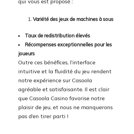
qui vous est proposé :
Variété des jeux de machines à sous
Taux de redistribution élevés
Récompenses exceptionnelles pour les
joueurs
Outre ces bénéfices, l’interface
intuitive et la fluidité du jeu rendent
notre expérience sur Casoola
agréable et satisfaisante. Il est clair
que Casoola Casino favorise notre
plaisir de jeu, et nous ne manquerons
pas d’en tirer parti !