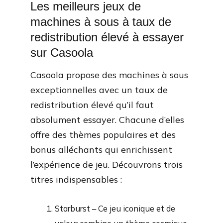
Les meilleurs jeux de
machines à sous à taux de
redistribution élevé à essayer
sur Casoola
Casoola propose des machines à sous
exceptionnelles avec un taux de
redistribution élevé qu’il faut
absolument essayer. Chacune d’elles
offre des thèmes populaires et des
bonus alléchants qui enrichissent
l’expérience de jeu. Découvrons trois
titres indispensables :
Starburst – Ce jeu iconique et de