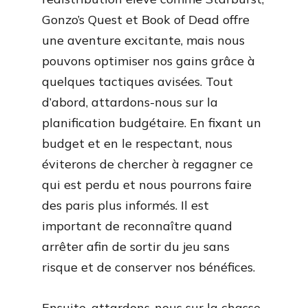
Gonzo’s Quest et Book of Dead offre
une aventure excitante, mais nous
pouvons optimiser nos gains grâce à
quelques tactiques avisées. Tout
d’abord, attardons-nous sur la
planification budgétaire. En fixant un
budget et en le respectant, nous
éviterons de chercher à regagner ce
qui est perdu et nous pourrons faire
des paris plus informés. Il est
important de reconnaître quand
arrêter afin de sortir du jeu sans
risque et de conserver nos bénéfices.
Ensuite, attardons-nous sur la chasse