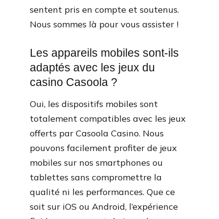
sentent pris en compte et soutenus.
Nous sommes là pour vous assister !
Les appareils mobiles sont-ils
adaptés avec les jeux du
casino Casoola ?
Oui, les dispositifs mobiles sont
totalement compatibles avec les jeux
offerts par Casoola Casino. Nous
pouvons facilement profiter de jeux
mobiles sur nos smartphones ou
tablettes sans compromettre la
qualité ni les performances. Que ce
soit sur iOS ou Android, l’expérience