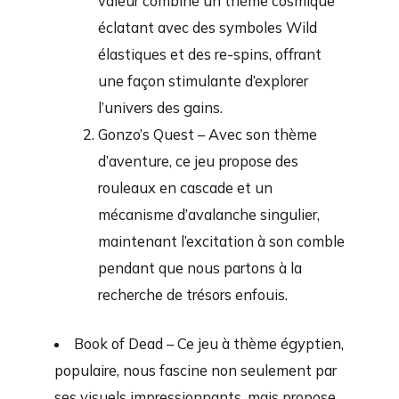
valeur combine un thème cosmique
éclatant avec des symboles Wild
élastiques et des re-spins, offrant
une façon stimulante d’explorer
l’univers des gains.
Gonzo’s Quest – Avec son thème
d’aventure, ce jeu propose des
rouleaux en cascade et un
mécanisme d’avalanche singulier,
maintenant l’excitation à son comble
pendant que nous partons à la
recherche de trésors enfouis.
Book of Dead – Ce jeu à thème égyptien,
populaire, nous fascine non seulement par
ses visuels impressionnants, mais propose