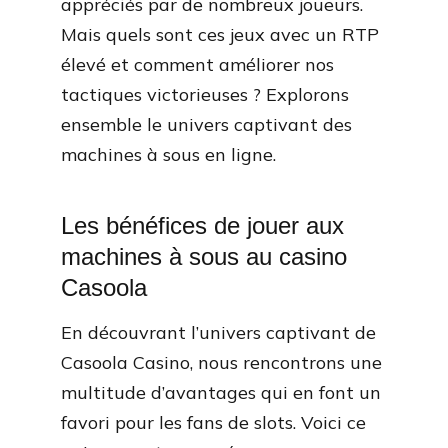
appréciés par de nombreux joueurs.
Mais quels sont ces jeux avec un RTP
élevé et comment améliorer nos
tactiques victorieuses ? Explorons
ensemble le univers captivant des
machines à sous en ligne.
Les bénéfices de jouer aux
machines à sous au casino
Casoola
En découvrant l’univers captivant de
Casoola Casino, nous rencontrons une
multitude d’avantages qui en font un
favori pour les fans de slots. Voici ce