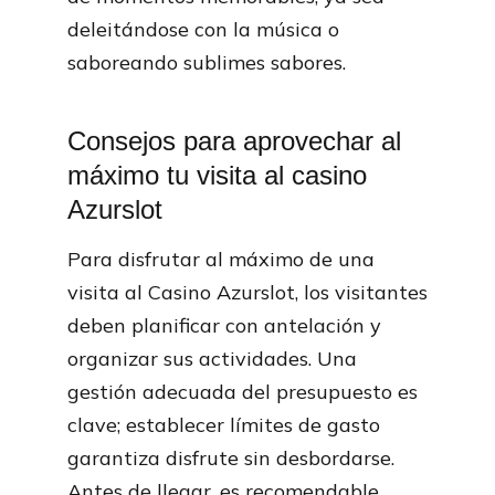
deleitándose con la música o
saboreando sublimes sabores.
Consejos para aprovechar al
máximo tu visita al casino
Azurslot
Para disfrutar al máximo de una
visita al Casino Azurslot, los visitantes
deben planificar con antelación y
organizar sus actividades. Una
gestión adecuada del presupuesto es
clave; establecer límites de gasto
garantiza disfrute sin desbordarse.
Antes de llegar, es recomendable