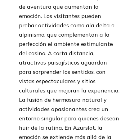
de aventura que aumentan la
emoción. Los visitantes pueden
probar actividades como ala delta o
alpinismo, que complementan a la
perfección el ambiente estimulante
del casino. A corta distancia,
atractivos paisajísticos aguardan
para sorprender los sentidos, con
vistas espectaculares y sitios
culturales que mejoran la experiencia.
La fusión de hermosura natural y
actividades apasionantes crea un
entorno singular para quienes desean
huir de la rutina. En Azurslot, la
emoción se extiende más allá de la