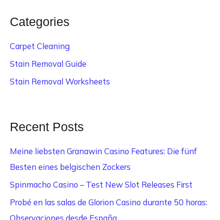
Categories
Carpet Cleaning
Stain Removal Guide
Stain Removal Worksheets
Recent Posts
Meine liebsten Granawin Casino Features: Die fünf
Besten eines belgischen Zockers
Spinmacho Casino – Test New Slot Releases First
Probé en las salas de Glorion Casino durante 50 horas:
Observaciones desde España