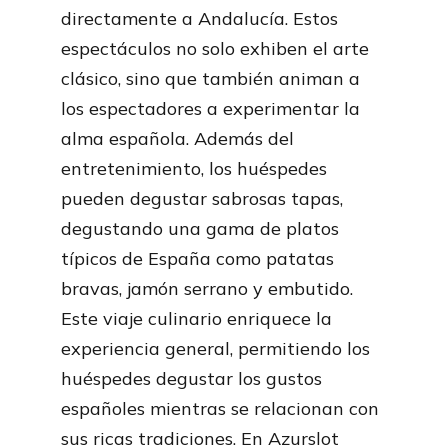
directamente a Andalucía. Estos
espectáculos no solo exhiben el arte
clásico, sino que también animan a
los espectadores a experimentar la
alma española. Además del
entretenimiento, los huéspedes
pueden degustar sabrosas tapas,
degustando una gama de platos
típicos de España como patatas
bravas, jamón serrano y embutido.
Este viaje culinario enriquece la
experiencia general, permitiendo los
huéspedes degustar los gustos
españoles mientras se relacionan con
sus ricas tradiciones. En Azurslot