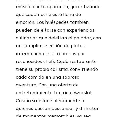
música contemporánea, garantizando
que cada noche esté llena de
emoción. Los huéspedes también
pueden deleitarse con experiencias
culinarias que deleitan el paladar, con
una amplia selección de platos
internacionales elaborados por
reconocidos chefs. Cada restaurante
tiene su propio carisma, convirtiendo
cada comida en una sabrosa
aventura. Con una oferta de
entretenimiento tan rica, Azurslot
Casino satisface plenamente a
quienes buscan descansar y disfrutar
de momentos memorables, ya sea