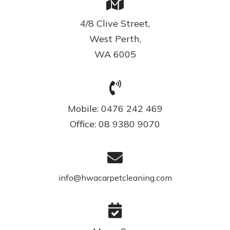
4/8 Clive Street,
West Perth,
WA 6005
Mobile:
0476 242 469
Office:
08 9380 9070
info@hwacarpetcleaning.com