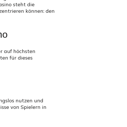
asino steht die
nzentrieren können: den
no
r auf höchsten
ten für dieses
ngslos nutzen und
isse von Spielern in