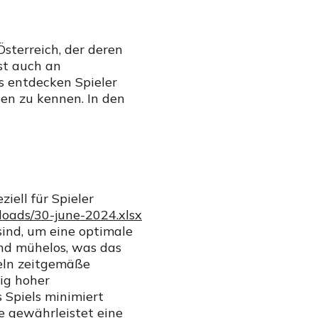
Österreich, der deren
st auch an
 entdecken Spieler
en zu kennen. In den
iell für Spieler
nloads/30-june-2024.xlsx
 sind, um eine optimale
und mühelos, was das
geln zeitgemäße
tig hoher
 Spiels minimiert
e gewährleistet eine