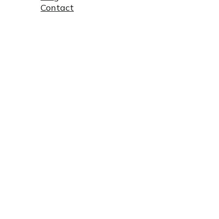
Contact