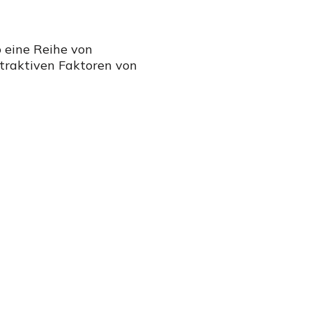
 eine Reihe von
ttraktiven Faktoren von