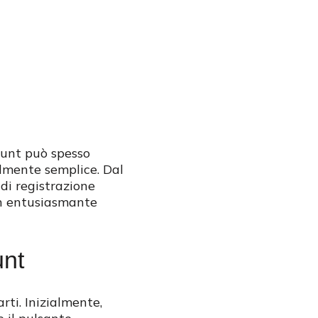
ount può spesso
ilmente semplice. Dal
 di registrazione
un entusiasmante
unt
ti. Inizialmente,