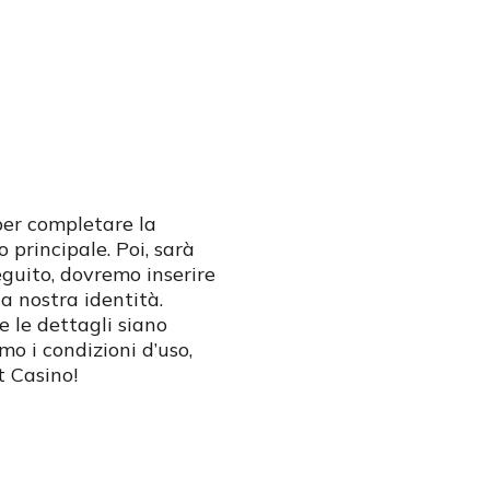
per completare la
 principale. Poi, sarà
seguito, dovremo inserire
a nostra identità.
e le dettagli siano
mo i condizioni d’uso,
t Casino!