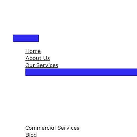
Skip
to
content
Main
Menu
Home
About Us
Our Services
Commercial Services
Blog