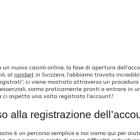
 un nuovo casinò online, la fase di apertura dell’acc
iò, al
rainbet
in Svizzera, l’abbiamo trovata incredib
egistrati”, ci viene mostrato attraverso un procedura
 essenziali, siamo praticamente pronti a entrare in 
ci aspetta una volta registrato l’account?
o alla registrazione dell’acco
ino è un percorso semplice e noi siamo qui per aiutar