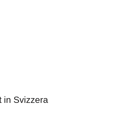
t in Svizzera