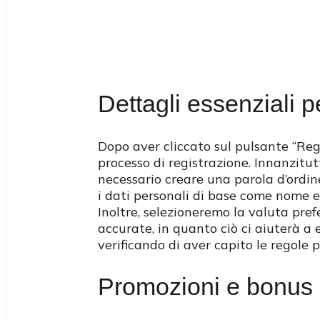
Dettagli essenziali p
Dopo aver cliccato sul pulsante “Reg
processo di registrazione. Innanzitut
necessario creare una parola d’ordine 
i dati personali di base come nome e
Inoltre, selezioneremo la valuta prefe
accurate, in quanto ciò ci aiuterà a 
verificando di aver capito le regole
Promozioni e bonus p