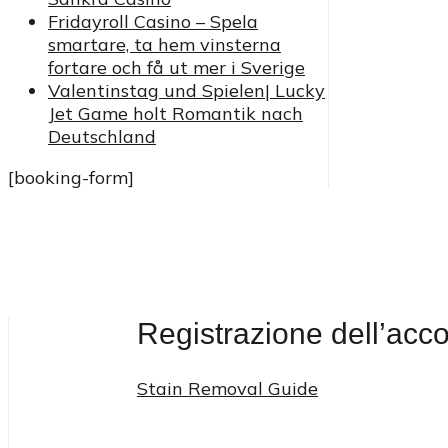
Fridayroll Casino – Spela
smartare, ta hem vinsterna
fortare och få ut mer i Sverige
Valentinstag und Spielen| Lucky
Jet Game holt Romantik nach
Deutschland
[booking-form]
Registrazione dell’acco
Stain Removal Guide