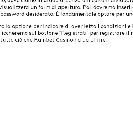
no, dove siamo in grado di senza difficoltà individuar
visualizzerà un form di apertura. Poi, dovremo inserire 
la password desiderata. È fondamentale optare per u
 la opzione per indicare di aver letto i condizioni e l
cliccheremo sul bottone “Registrati” per registrare il 
tutto ciò che Rainbet Casino ha da offrire.