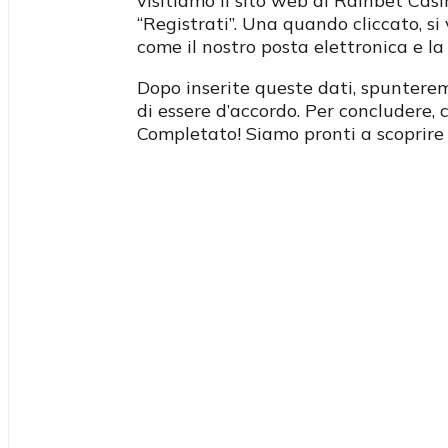
visitiamo il sito web di Rainbet Casi
“Registrati”. Una quando cliccato, si 
come il nostro posta elettronica e 
Dopo inserite queste dati, spunteremo
di essere d’accordo. Per concludere, 
Completato! Siamo pronti a scoprire 