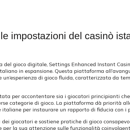
le impostazioni del casinò is
a del gioco digitale, Settings Enhanced Instant Casi
italiano in espansione. Questa piattaforma all’avang
re un’esperienza di gioco fluida, caratterizzata da te
tata per accontentare sia i giocatori principianti che 
erse categorie di gioco. La piattaforma dà priorità all
italiane per instaurare un rapporto di fiducia con i p
ei giocatori e sostiene pratiche di gioco consapevoli
 per la sua attenzione sulle funzionalità coinvolgen