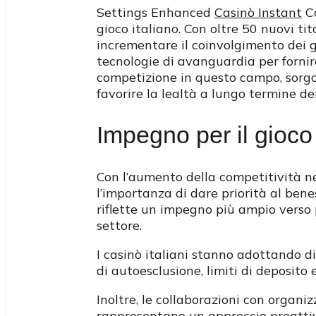
Settings Enhanced
Casinò Instant
Ca
gioco italiano. Con oltre 50 nuovi tit
incrementare il coinvolgimento dei g
tecnologie di avanguardia per fornire 
competizione in questo campo, sorgono
favorire la lealtà a lungo termine dei
Impegno per il gioco
Con l’aumento della competitività n
l’importanza di dare priorità al ben
riflette un impegno più ampio verso p
settore.
I casinò italiani stanno adottando d
di autoesclusione, limiti di deposito e
Inoltre, le collaborazioni con organ
rappresentano un approccio proattivo