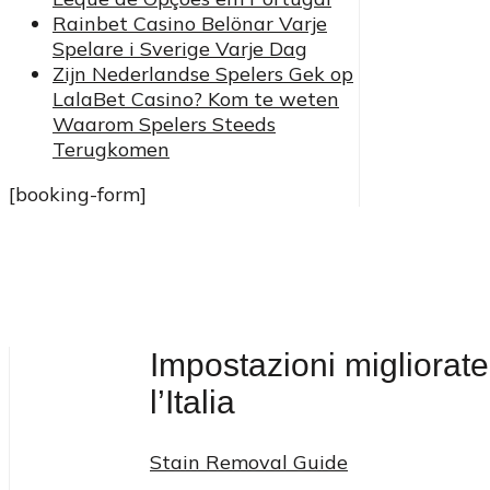
Rainbet Casino Belönar Varje
Spelare i Sverige Varje Dag
Zijn Nederlandse Spelers Gek op
LalaBet Casino? Kom te weten
Waarom Spelers Steeds
Terugkomen
[booking-form]
Impostazioni migliorate
l’Italia
Stain Removal Guide