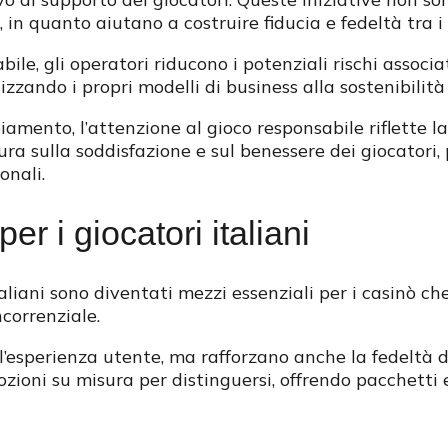
n quanto aiutano a costruire fiducia e fedeltà tra i 
ile, gli operatori riducono i potenziali rischi assoc
zzando i propri modelli di business alla sostenibilità
amento, l’attenzione al gioco responsabile riflette l
sura sulla soddisfazione e sul benessere dei giocatori,
onali.
r i giocatori italiani
aliani sono diventati mezzi essenziali per i casinò c
ncorrenziale.
l’esperienza utente, ma rafforzano anche la fedeltà de
zioni su misura per distinguersi, offrendo pacchetti 