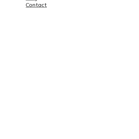
Contact