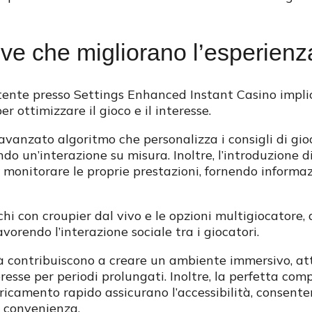
ive che migliorano l’esperienz
tente presso Settings Enhanced Instant Casino implic
r ottimizzare il gioco e il interesse.
 avanzato algoritmo che personalizza i consigli di gio
ndo un’interazione su misura. Inoltre, l’introduzione 
monitorare le proprie prestazioni, fornendo informazi
chi con croupier dal vivo e le opzioni multigiocatore, 
vorendo l’interazione sociale tra i giocatori.
tà contribuiscono a creare un ambiente immersivo, att
resse per periodi prolungati. Inoltre, la perfetta comp
caricamento rapido assicurano l’accessibilità, consente
ta convenienza.