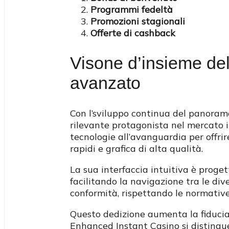
Programmi fedeltà
Promozioni stagionali
Offerte di cashback
Visone d’insieme del
avanzato
Con l’sviluppo continua del panoram
rilevante protagonista nel mercato 
tecnologie all’avanguardia per offri
rapidi e grafica di alta qualità.
La sua interfaccia intuitiva è proget
facilitando la navigazione tra le div
conformità, rispettando le normative 
Questo dedizione aumenta la fiducia d
Enhanced Instant Casino si distingue