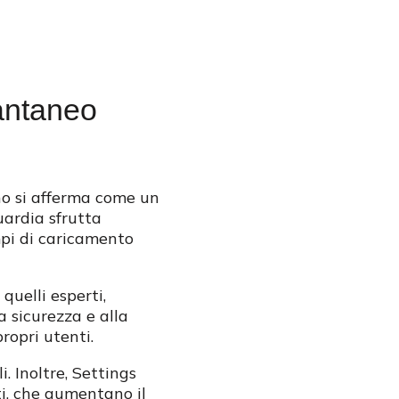
tantaneo
no si afferma come un
uardia sfrutta
mpi di caricamento
quelli esperti,
a sicurezza e alla
ropri utenti.
. Inoltre, Settings
ti, che aumentano il