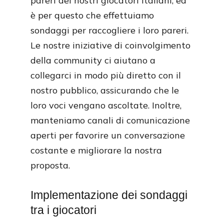
pareri dei nostri giocatori italiani, ed
è per questo che effettuiamo
sondaggi per raccogliere i loro pareri.
Le nostre iniziative di coinvolgimento
della community ci aiutano a
collegarci in modo più diretto con il
nostro pubblico, assicurando che le
loro voci vengano ascoltate. Inoltre,
manteniamo canali di comunicazione
aperti per favorire un conversazione
costante e migliorare la nostra
proposta.
Implementazione dei sondaggi
tra i giocatori