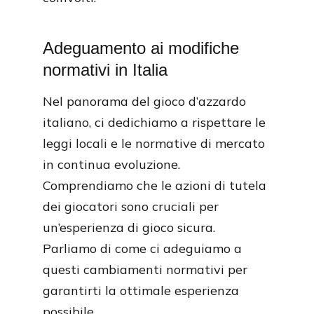
Adeguamento ai modifiche
normativi in Italia
Nel panorama del gioco d’azzardo
italiano, ci dedichiamo a rispettare le
leggi locali e le normative di mercato
in continua evoluzione.
Comprendiamo che le azioni di tutela
dei giocatori sono cruciali per
un’esperienza di gioco sicura.
Parliamo di come ci adeguiamo a
questi cambiamenti normativi per
garantirti la ottimale esperienza
possibile.