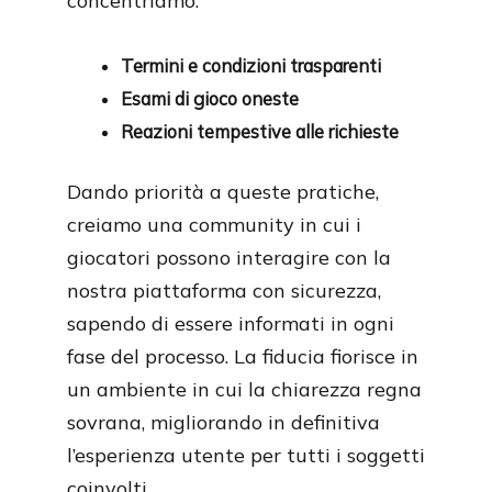
concentriamo:
Termini e condizioni trasparenti
Esami di gioco oneste
Reazioni tempestive alle richieste
Dando priorità a queste pratiche,
creiamo una community in cui i
giocatori possono interagire con la
nostra piattaforma con sicurezza,
sapendo di essere informati in ogni
fase del processo. La fiducia fiorisce in
un ambiente in cui la chiarezza regna
sovrana, migliorando in definitiva
l’esperienza utente per tutti i soggetti
coinvolti.