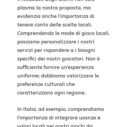
plasma la nostra proposta, ma
evidenzia anche l’importanza di
tenere conto delle scelte locali.
Comprendendo le mode di gioco locali,
possiamo personalizzare i nostri
servizi per rispondere a i bisogni
specifici dei nostri giocatori. Non è
sufficiente fornire un’esperienza
uniforme; dobbiamo valorizzare le
preferenze culturali che
caratterizzano ogni regione.
In Italia, ad esempio, comprendiamo
l’importanza di integrare usanze e
valori locali nei nostri giochi da