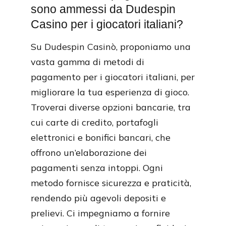
sono ammessi da Dudespin
Casino per i giocatori italiani?
Su
Dudespin Casinò
, proponiamo una
vasta gamma di metodi di
pagamento per i giocatori italiani, per
migliorare la tua esperienza di gioco.
Troverai diverse opzioni bancarie, tra
cui carte di credito, portafogli
elettronici e bonifici bancari, che
offrono un’elaborazione dei
pagamenti senza intoppi. Ogni
metodo fornisce sicurezza e praticità,
rendendo più agevoli depositi e
prelievi. Ci impegniamo a fornire