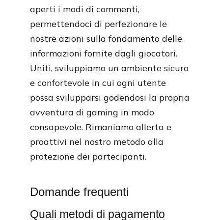
aperti i modi di commenti,
permettendoci di perfezionare le
nostre azioni sulla fondamento delle
informazioni fornite dagli giocatori.
Uniti, sviluppiamo un ambiente sicuro
e confortevole in cui ogni utente
possa svilupparsi godendosi la propria
avventura di gaming in modo
consapevole. Rimaniamo allerta e
proattivi nel nostro metodo alla
protezione dei partecipanti.
Domande frequenti
Quali metodi di pagamento