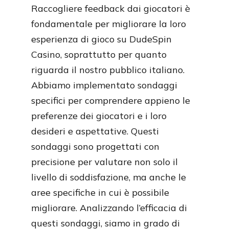
Raccogliere feedback dai giocatori è
fondamentale per migliorare la loro
esperienza di gioco su DudeSpin
Casino, soprattutto per quanto
riguarda il nostro pubblico italiano.
Abbiamo implementato sondaggi
specifici per comprendere appieno le
preferenze dei giocatori e i loro
desideri e aspettative. Questi
sondaggi sono progettati con
precisione per valutare non solo il
livello di soddisfazione, ma anche le
aree specifiche in cui è possibile
migliorare. Analizzando l’efficacia di
questi sondaggi, siamo in grado di