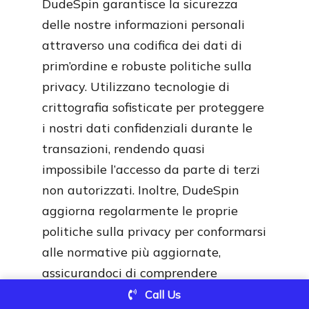
DudeSpin garantisce la sicurezza
delle nostre informazioni personali
attraverso una codifica dei dati di
prim’ordine e robuste politiche sulla
privacy. Utilizzano tecnologie di
crittografia sofisticate per proteggere
i nostri dati confidenziali durante le
transazioni, rendendo quasi
impossibile l’accesso da parte di terzi
non autorizzati. Inoltre, DudeSpin
aggiorna regolarmente le proprie
politiche sulla privacy per conformarsi
alle normative più aggiornate,
assicurandoci di comprendere
appieno come vengono utilizzate e
Call Us