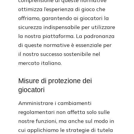
comprensione di queste normative
ottimizza l’esperienza di gioco che
offriamo, garantendo ai giocatori la
sicurezza indispensabile per utilizzare
la nostra piattaforma. La padronanza
di queste normative è essenziale per
il nostro successo sostenibile nel
mercato italiano.
Misure di protezione dei
giocatori
Amministrare i cambiamenti
regolamentari non affetta solo sulle
nostre funzioni, ma anche sul modo in
cui applichiamo le strategie di tutela