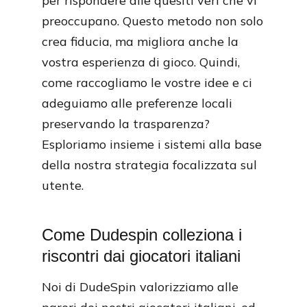
per rispondere alle quesiti veri che vi
preoccupano. Questo metodo non solo
crea fiducia, ma migliora anche la
vostra esperienza di gioco. Quindi,
come raccogliamo le vostre idee e ci
adeguiamo alle preferenze locali
preservando la trasparenza?
Esploriamo insieme i sistemi alla base
della nostra strategia focalizzata sul
utente.
Come Dudespin colleziona i
riscontri dai giocatori italiani
Noi di DudeSpin valorizziamo alle