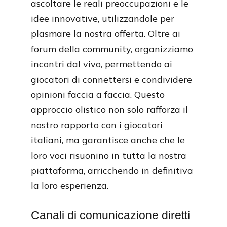
ascoltare le reali preoccupazioni e le
idee innovative, utilizzandole per
plasmare la nostra offerta. Oltre ai
forum della community, organizziamo
incontri dal vivo, permettendo ai
giocatori di connettersi e condividere
opinioni faccia a faccia. Questo
approccio olistico non solo rafforza il
nostro rapporto con i giocatori
italiani, ma garantisce anche che le
loro voci risuonino in tutta la nostra
piattaforma, arricchendo in definitiva
la loro esperienza.
Canali di comunicazione diretti