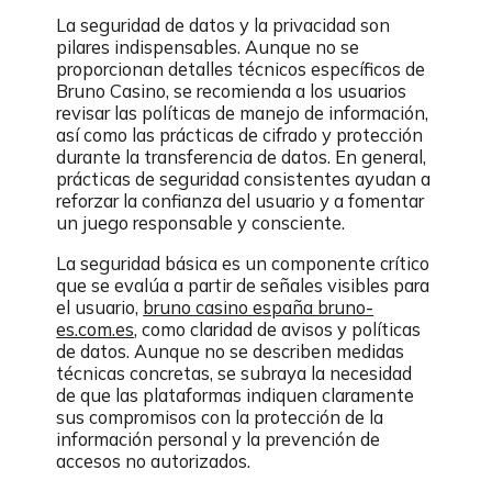
La seguridad de datos y la privacidad son
pilares indispensables. Aunque no se
proporcionan detalles técnicos específicos de
Bruno Casino, se recomienda a los usuarios
revisar las políticas de manejo de información,
así como las prácticas de cifrado y protección
durante la transferencia de datos. En general,
prácticas de seguridad consistentes ayudan a
reforzar la confianza del usuario y a fomentar
un juego responsable y consciente.
La seguridad básica es un componente crítico
que se evalúa a partir de señales visibles para
el usuario,
bruno casino españa bruno-
es.com.es
, como claridad de avisos y políticas
de datos. Aunque no se describen medidas
técnicas concretas, se subraya la necesidad
de que las plataformas indiquen claramente
sus compromisos con la protección de la
información personal y la prevención de
accesos no autorizados.