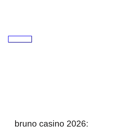
Skip
to
content
Main
Menu
bruno casino 2026: