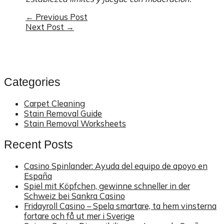
Post
←
Previous Post
Next Post
→
navigation
Categories
Carpet Cleaning
Stain Removal Guide
Stain Removal Worksheets
Recent Posts
Casino Spinlander: Ayuda del equipo de apoyo en
España
Spiel mit Köpfchen, gewinne schneller in der
Schweiz bei Sankra Casino
Fridayroll Casino – Spela smartare, ta hem vinsterna
fortare och få ut mer i Sverige