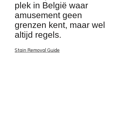
plek in België waar
amusement geen
grenzen kent, maar wel
altijd regels.
Stain Removal Guide