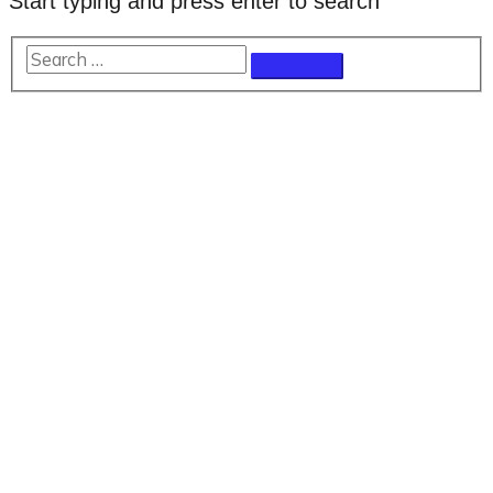
Start typing and press enter to search
Search
…
Scroll
to
Top