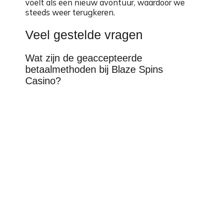
voelt als een nieuw avontuur, waardoor we
steeds weer terugkeren.
Veel gestelde vragen
Wat zijn de geaccepteerde
betaalmethoden bij Blaze Spins
Casino?