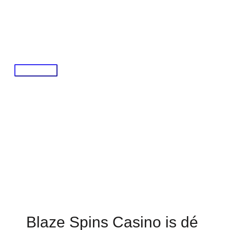
Skip
to
content
Main
Menu
Blaze Spins Casino is dé