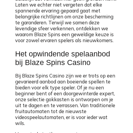
Laten we echter niet vergeten dat elke
spannende ervaring gepaard gaat met
belangrijke richtlijnen om onze bescherming
te garanderen. Terwijl we samen deze
levendige sfeer verkennen, ontdekken we
waarom Blaze Spins een geweldige keuze is
voor zowel ervaren spelers als nieuwkomers.
Het opwindende spelaanbod
bij Blaze Spins Casino
Bij Blaze Spins Casino zijn we er trots op een
gevarieerd aanbod aan boeiende spellen te
bieden voor elk type speler. Of je nu een
beginner bent of een doorgewinterde expert,
onze selectie gokkasten is ontworpen om je
uit te dagen en te verrassen. Van traditionele
fruitautomaten tot de nieuwste
videospeelautomaten, er is voor ieder wat
wils.