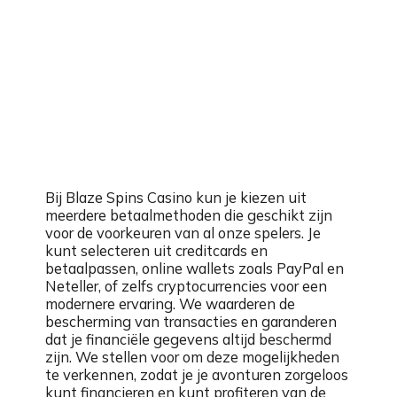
Bij Blaze Spins Casino kun je kiezen uit
meerdere betaalmethoden die geschikt zijn
voor de voorkeuren van al onze spelers. Je
kunt selecteren uit creditcards en
betaalpassen, online wallets zoals PayPal en
Neteller, of zelfs cryptocurrencies voor een
modernere ervaring. We waarderen de
bescherming van transacties en garanderen
dat je financiële gegevens altijd beschermd
zijn. We stellen voor om deze mogelijkheden
te verkennen, zodat je je avonturen zorgeloos
kunt financieren en kunt profiteren van de