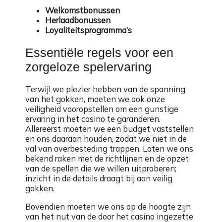
Welkomstbonussen
Herlaadbonussen
Loyaliteitsprogramma’s
Essentiële regels voor een
zorgeloze spelervaring
Terwijl we plezier hebben van de spanning
van het gokken, moeten we ook onze
veiligheid vooropstellen om een gunstige
ervaring in het casino te garanderen.
Allereerst moeten we een budget vaststellen
en ons daaraan houden, zodat we niet in de
val van overbesteding trappen. Laten we ons
bekend raken met de richtlijnen en de opzet
van de spellen die we willen uitproberen;
inzicht in de details draagt bij aan veilig
gokken.
Bovendien moeten we ons op de hoogte zijn
van het nut van de door het casino ingezette