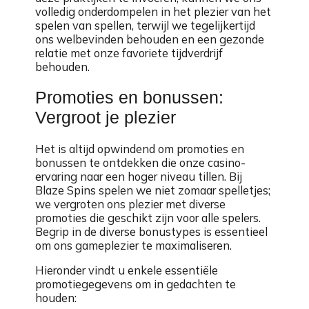
volledig onderdompelen in het plezier van het
spelen van spellen, terwijl we tegelijkertijd
ons welbevinden behouden en een gezonde
relatie met onze favoriete tijdverdrijf
behouden.
Promoties en bonussen:
Vergroot je plezier
Het is altijd opwindend om promoties en
bonussen te ontdekken die onze casino-
ervaring naar een hoger niveau tillen. Bij
Blaze Spins spelen we niet zomaar spelletjes;
we vergroten ons plezier met diverse
promoties die geschikt zijn voor alle spelers.
Begrip in de diverse bonustypes is essentieel
om ons gameplezier te maximaliseren.
Hieronder vindt u enkele essentiële
promotiegegevens om in gedachten te
houden: