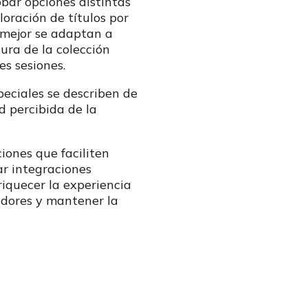
obar opciones distintas
oración de títulos por
 mejor se adaptan a
ura de la colección
s sesiones.
peciales se describen de
d percibida de la
iones que faciliten
ar integraciones
riquecer la experiencia
adores y mantener la