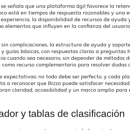
se señala que una plataforma ágil favorece la retenci
foco está en tiempos de respuesta razonables y una e
 experiencia, la disponibilidad de recursos de ayuda y
o elementos que influyen en la confianza del usuario
 sin complicaciones, la estructura de ayuda y soporte
y guías básicas, con respuestas claras a preguntas h
cia cuando sea necesario, sin depender de métodos de
a como recurso complementario para resolver dudas d
e expectativas: no todo debe ser perfecto, y cada pl
vita a reconocer que Bizzo puede satisfacer necesidad
oran claridad, accesibilidad y un marco amplio para 
ador y tablas de clasificación