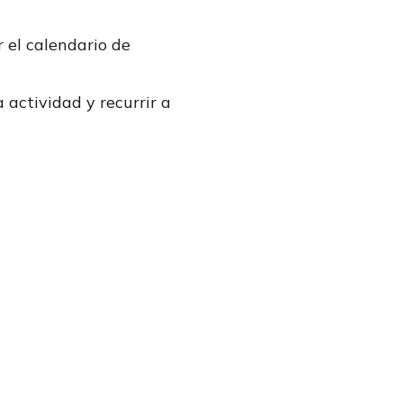
r el calendario de
 actividad y recurrir a