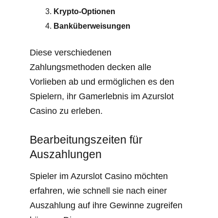
Krypto-Optionen
Banküberweisungen
Diese verschiedenen
Zahlungsmethoden decken alle
Vorlieben ab und ermöglichen es den
Spielern, ihr Gamerlebnis im Azurslot
Casino zu erleben.
Bearbeitungszeiten für
Auszahlungen
Spieler im Azurslot Casino möchten
erfahren, wie schnell sie nach einer
Auszahlung auf ihre Gewinne zugreifen