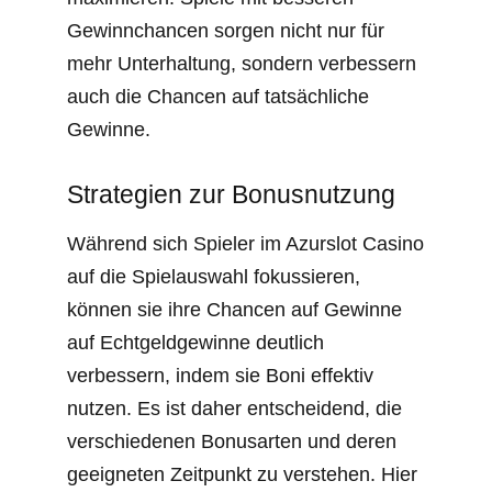
Gewinnchancen sorgen nicht nur für
mehr Unterhaltung, sondern verbessern
auch die Chancen auf tatsächliche
Gewinne.
Strategien zur Bonusnutzung
Während sich Spieler im Azurslot Casino
auf die Spielauswahl fokussieren,
können sie ihre Chancen auf Gewinne
auf Echtgeldgewinne deutlich
verbessern, indem sie Boni effektiv
nutzen. Es ist daher entscheidend, die
verschiedenen Bonusarten und deren
geeigneten Zeitpunkt zu verstehen. Hier