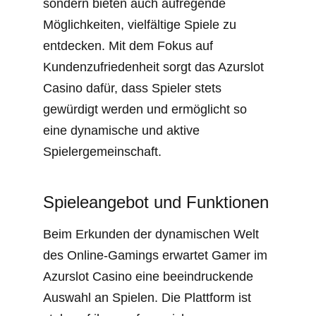
sondern bieten auch aufregende
Möglichkeiten, vielfältige Spiele zu
entdecken. Mit dem Fokus auf
Kundenzufriedenheit sorgt das Azurslot
Casino dafür, dass Spieler stets
gewürdigt werden und ermöglicht so
eine dynamische und aktive
Spielergemeinschaft.
Spieleangebot und Funktionen
Beim Erkunden der dynamischen Welt
des Online-Gamings erwartet Gamer im
Azurslot Casino eine beeindruckende
Auswahl an Spielen. Die Plattform ist