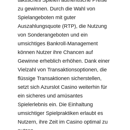
taktisches Spielen authentische Preise
zu gewinnen. Durch die Wahl von
Spielangeboten mit guter
Auszahlungsquote (RTP), die Nutzung
von Sonderangeboten und ein
umsichtiges Bankroll-Management
können Nutzer ihre Chancen auf
Gewinne erheblich erhöhen. Dank einer
Vielzahl von Transaktionsoptionen, die
flüssige Transaktionen sicherstellen,
setzt sich Azurslot Casino weiterhin für
ein sicheres und amüsantes
Spielerlebnis ein. Die Einhaltung
umsichtiger Spielpraktiken erlaubt es
Nutzern, ihre Zeit im Casino optimal zu