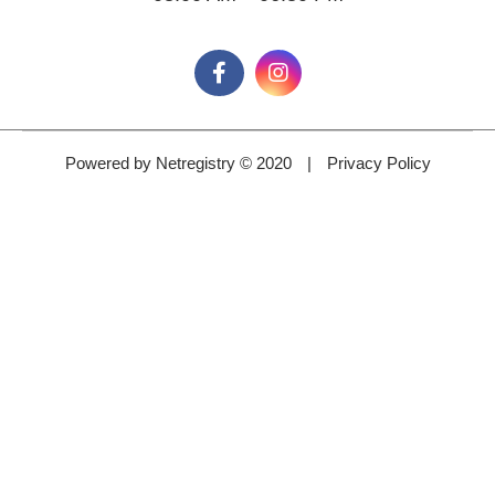
Powered by
Netregistry
© 2020
|
Privacy Policy