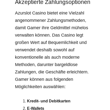
Akzeptierte Zahlungsoptionen
Azurslot Casino bietet eine Vielzahl
angenommener Zahlungsmethoden,
damit Gamer ihre Geldmittel mühelos
verwalten können. Das Casino legt
großen Wert auf Bequemlichkeit und
verwendet deshalb sowohl auf
konventionelle als auch moderne
Methoden, darunter bargeldlose
Zahlungen, die Geschäfte erleichtern.
Gamer können aus folgenden
Möglichkeiten auswählen:
Kredit- und Debitkarten
E-Wallets