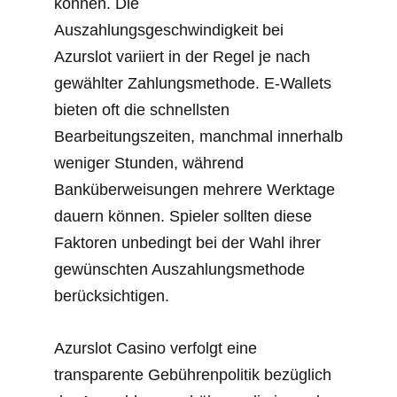
können. Die
Auszahlungsgeschwindigkeit bei
Azurslot variiert in der Regel je nach
gewählter Zahlungsmethode. E-Wallets
bieten oft die schnellsten
Bearbeitungszeiten, manchmal innerhalb
weniger Stunden, während
Banküberweisungen mehrere Werktage
dauern können. Spieler sollten diese
Faktoren unbedingt bei der Wahl ihrer
gewünschten Auszahlungsmethode
berücksichtigen.
Azurslot Casino verfolgt eine
transparente Gebührenpolitik bezüglich