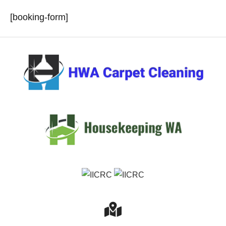
[booking-form]