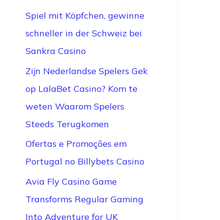
Spiel mit Köpfchen, gewinne
schneller in der Schweiz bei
Sankra Casino
Zijn Nederlandse Spelers Gek
op LalaBet Casino? Kom te
weten Waarom Spelers
Steeds Terugkomen
Ofertas e Promoções em
Portugal no Billybets Casino
Avia Fly Casino Game
Transforms Regular Gaming
Into Adventure for UK