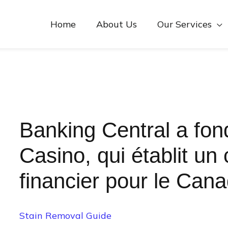
Home
About Us
Our Services
Banking Central a fon
Casino, qui établit un
financier pour le Cana
Stain Removal Guide