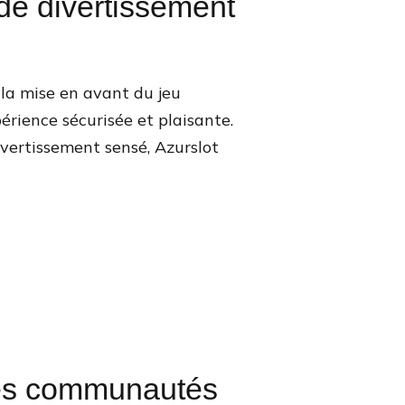
de divertissement
 la mise en avant du jeu
érience sécurisée et plaisante.
ivertissement sensé, Azurslot
les communautés