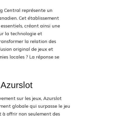
g Central représente un
anadien. Cet établissement
s essentiels, créant ainsi une
ur la technologie et
ansformer la relation des
usion original de jeux et
mies locales ? La réponse se
 Azurslot
ement sur les jeux, Azurslot
ment globale qui surpasse le jeu
 à offrir non seulement des