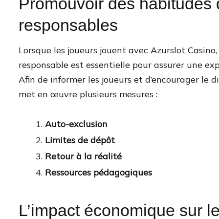
Promouvoir des habitudes 
responsables
Lorsque les joueurs jouent avec Azurslot Casino,
responsable est essentielle pour assurer une exp
Afin de informer les joueurs et d’encourager le d
met en œuvre plusieurs mesures :
Auto-exclusion
Limites de dépôt
Retour à la réalité
Ressources pédagogiques
L’impact économique sur 