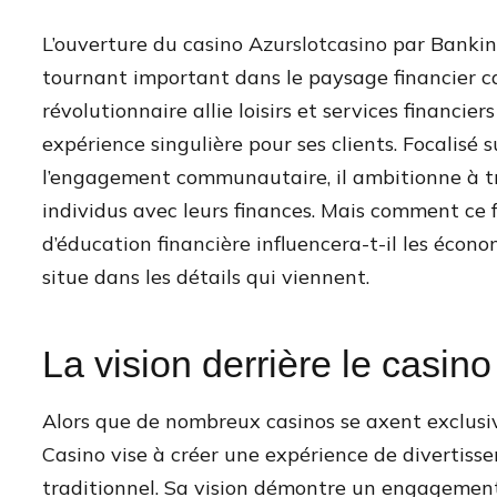
L’ouverture du casino
Azurslotcasino
par Bankin
tournant important dans le paysage financier c
révolutionnaire allie loisirs et services financier
expérience singulière pour ses clients. Focalisé s
l’engagement communautaire, il ambitionne à tr
individus avec leurs finances. Mais comment ce f
d’éducation financière influencera-t-il les écono
situe dans les détails qui viennent.
La vision derrière le casino
Alors que de nombreux casinos se axent exclusiv
Casino vise à créer une expérience de divertisse
traditionnel. Sa vision démontre un engagement