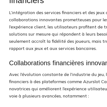
financiers
L’intégration des services financiers et des jeux 
collaborations innovantes prometteuses pour les
l’expérience client, les utilisateurs profitent de
solutions sur mesure qui répondent à leurs beso
seulement accroît la fidélité des joueurs, mais 
rapport aux jeux et aux services bancaires.
Collaborations financières innova
Avec l’évolution constante de l’industrie du jeu, 
financiers à des plateformes comme Azurslot Cas
novatrices qui améliorent l’expérience utilisateu
voie à plusieurs avancées, notamment :