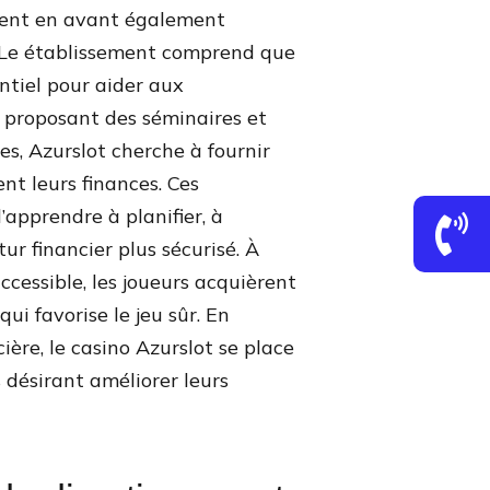
tent en avant également
. Le établissement comprend que
ntiel pour aider aux
n proposant des séminaires et
ces, Azurslot cherche à fournir
t leurs finances. Ces
apprendre à planifier, à
ur financier plus sécurisé. À
ccessible, les joueurs acquièrent
qui favorise le jeu sûr. En
cière, le casino Azurslot se place
désirant améliorer leurs