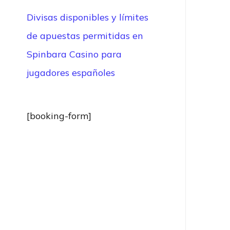
Divisas disponibles y límites
de apuestas permitidas en
Spinbara Casino para
jugadores españoles
[booking-form]