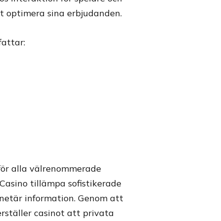
t optimera sina erbjudanden.
attar:
 för alla välrenommerade
 Casino tillämpa sofistikerade
onetär information. Genom att
täller casinot att privata