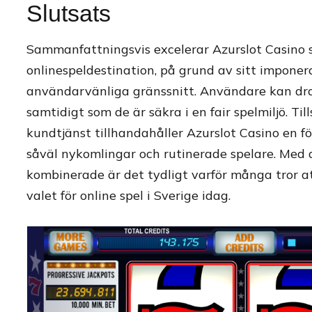
Slutsats
Sammanfattningsvis excelerar Azurslot Casino 
onlinespeldestination, på grund av sitt impone
användarvänliga gränssnitt. Användare kan dr
samtidigt som de är säkra i en fair spelmiljö. 
kundtjänst tillhandahåller Azurslot Casino en fö
såväl nykomlingar och rutinerade spelare. Med a
kombinerade är det tydligt varför många tror at
valet för online spel i Sverige idag.