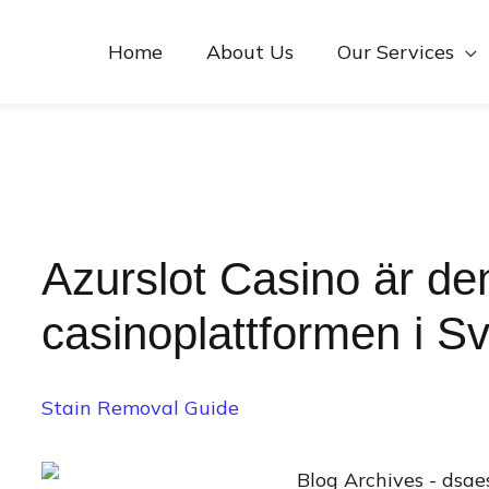
Home
About Us
Our Services
Azurslot Casino är de
casinoplattformen i Sv
Stain Removal Guide