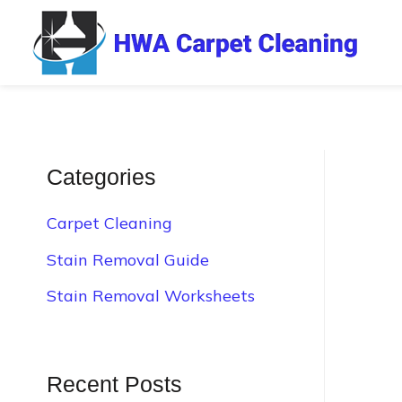
Categories
Carpet Cleaning
Stain Removal Guide
Stain Removal Worksheets
Recent Posts