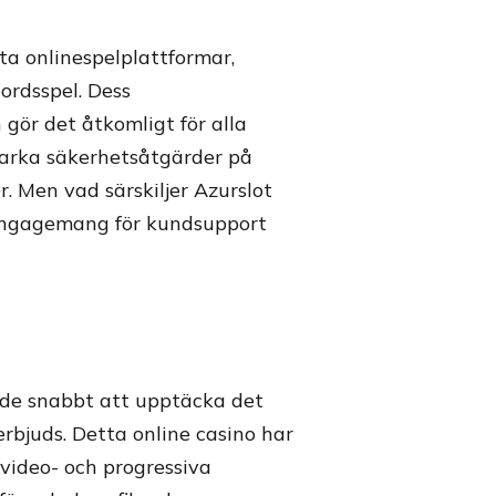
sta onlinespelplattformar,
ordsspel. Dess
gör det åtkomligt för alla
tarka säkerhetsåtgärder på
. Men vad särskiljer Azurslot
 engagemang för kundsupport
 de snabbt att upptäcka det
bjuds. Detta online casino har
, video- och progressiva