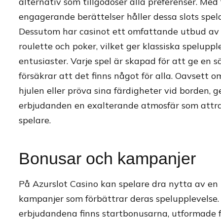
alternativ som tillgodoser alla preferenser. Med
engagerande berättelser håller dessa slots spel
Dessutom har casinot ett omfattande utbud av b
roulette och poker, vilket ger klassiska spelupp
entusiaster. Varje spel är skapad för att ge en sä
försäkrar att det finns något för alla. Oavsett o
hjulen eller pröva sina färdigheter vid borden, 
erbjudanden en exalterande atmosfär som attra
spelare.
Bonusar och kampanjer
På Azurslot Casino kan spelare dra nytta av e
kampanjer som förbättrar deras spelupplevelse
erbjudandena finns startbonusarna, utformade f