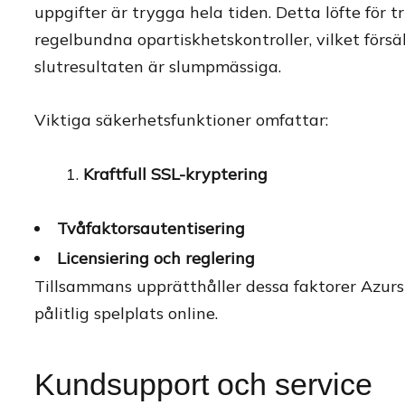
uppgifter är trygga hela tiden. Detta löfte för
regelbundna opartiskhetskontroller, vilket försä
slutresultaten är slumpmässiga.
Viktiga säkerhetsfunktioner omfattar:
Kraftfull SSL-kryptering
Tvåfaktorsautentisering
Licensiering och reglering
Tillsammans upprätthåller dessa faktorer Azur
pålitlig spelplats online.
Kundsupport och service