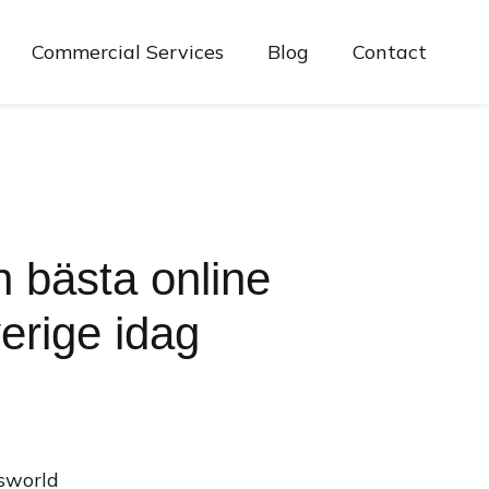
Commercial Services
Blog
Contact
n bästa online
erige idag