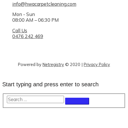
info@hwacarpetcleaning.com
Mon - Sun
08:00 AM – 06:30 PM
Call Us
0476 242 469
Powered by
Netregistry
© 2020
|
Privacy Policy
Start typing and press enter to search
Search
…
Scroll
to
Top