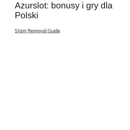
Azurslot: bonusy i gry dla
Polski
Stain Removal Guide