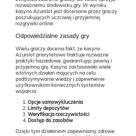
rozważnemu środowisku gry. W wyniku
kasyno Azurslot jest doceniane przez graczy
poszukujących uczciwej i przyjemnej
rozgrywki online.
Odpowiedzialne zasady gry
Wielu graczy docenia fakt, że kasyno
Azurslot priorytetowo traktuje rozważne
praktyki hazardowe, gwarantując pewną i
przyjemną grę. Kasyno zastosowało wiele
istotnych działań mających na celu
podtrzymywanie wiedzy i zapewnienie
użytkownikom koniecznych systemów
wsparcia:
Opcje samowykluczenia
Limity depozytów
Weryfikacja rzeczywistości
Dostęp do zasobów
Dzięki tym działaniom zapewniamy zdrowe