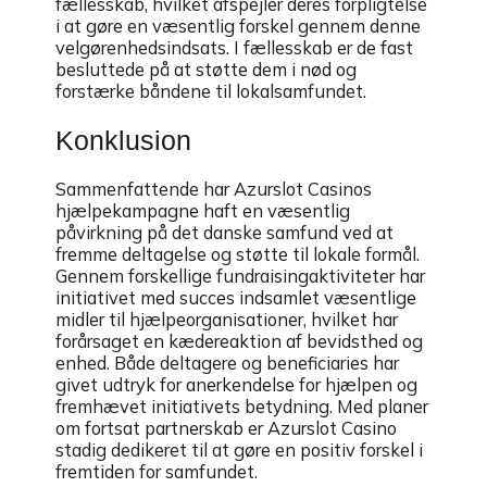
fællesskab, hvilket afspejler deres forpligtelse
i at gøre en væsentlig forskel gennem denne
velgørenhedsindsats. I fællesskab er de fast
besluttede på at støtte dem i nød og
forstærke båndene til lokalsamfundet.
Konklusion
Sammenfattende har Azurslot Casinos
hjælpekampagne haft en væsentlig
påvirkning på det danske samfund ved at
fremme deltagelse og støtte til lokale formål.
Gennem forskellige fundraisingaktiviteter har
initiativet med succes indsamlet væsentlige
midler til hjælpeorganisationer, hvilket har
forårsaget en kædereaktion af bevidsthed og
enhed. Både deltagere og beneficiaries har
givet udtryk for anerkendelse for hjælpen og
fremhævet initiativets betydning. Med planer
om fortsat partnerskab er Azurslot Casino
stadig dedikeret til at gøre en positiv forskel i
fremtiden for samfundet.