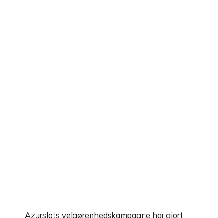
Azurslot
s velgørenhedskampagne har gjort