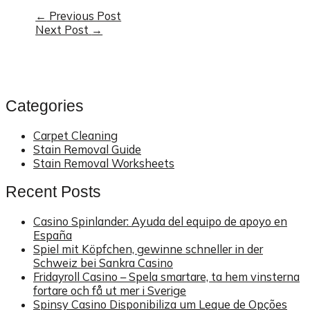
Post
←
Previous Post
Next Post
→
navigation
Categories
Carpet Cleaning
Stain Removal Guide
Stain Removal Worksheets
Recent Posts
Casino Spinlander: Ayuda del equipo de apoyo en
España
Spiel mit Köpfchen, gewinne schneller in der
Schweiz bei Sankra Casino
Fridayroll Casino – Spela smartare, ta hem vinsterna
fortare och få ut mer i Sverige
Spinsy Casino Disponibiliza um Leque de Opções