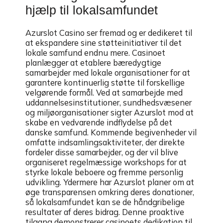
hjælp til lokalsamfundet
Azurslot Casino ser fremad og er dedikeret til
at ekspandere sine støtteinitiativer til det
lokale samfund endnu mere. Casinoet
planlægger at etablere bæredygtige
samarbejder med lokale organisationer for at
garantere kontinuerlig støtte til forskellige
velgørende formål. Ved at samarbejde med
uddannelsesinstitutioner, sundhedsvæsener
og miljøorganisationer sigter Azurslot mod at
skabe en vedvarende indflydelse på det
danske samfund. Kommende begivenheder vil
omfatte indsamlingsaktiviteter, der direkte
fordeler disse samarbejder, og der vil blive
organiseret regelmæssige workshops for at
styrke lokale beboere og fremme personlig
udvikling. Ydermere har Azurslot planer om at
øge transparensen omkring deres donationer,
så lokalsamfundet kan se de håndgribelige
resultater af deres bidrag. Denne proaktive
tilgang demonstrerer casinoets dedikation til