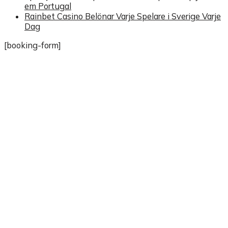
em Portugal
Rainbet Casino Belönar Varje Spelare i Sverige Varje
Dag
[booking-form]