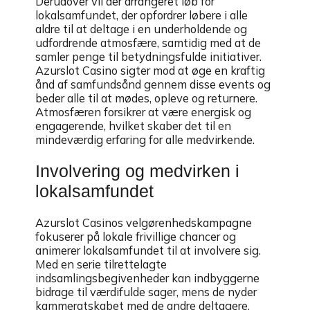
Derudover vil der arrangeret løb for
lokalsamfundet, der opfordrer løbere i alle
aldre til at deltage i en underholdende og
udfordrende atmosfære, samtidig med at de
samler penge til betydningsfulde initiativer.
Azurslot Casino sigter mod at øge en kraftig
ånd af samfundsånd gennem disse events og
beder alle til at mødes, opleve og returnere.
Atmosfæren forsikrer at være energisk og
engagerende, hvilket skaber det til en
mindeværdig erfaring for alle medvirkende.
Involvering og medvirken i
lokalsamfundet
Azurslot Casinos velgørenhedskampagne
fokuserer på lokale frivillige chancer og
animerer lokalsamfundet til at involvere sig.
Med en serie tilrettelagte
indsamlingsbegivenheder kan indbyggerne
bidrage til værdifulde sager, mens de nyder
kammeratskabet med de andre deltagere.